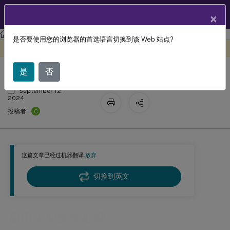
ZH
产品文档
×
Profile Management
Profile Management 2407
是否要使用您的浏览器的首选语言切换到该 Web 站点?
启用大型文件处理
此内容已经过机器动态翻译。
在此处提供反馈
是
否
September 12,
2024
C
投稿者:
这篇文章已经过机器翻译.
放弃
切换到英文
启用大型文件处理