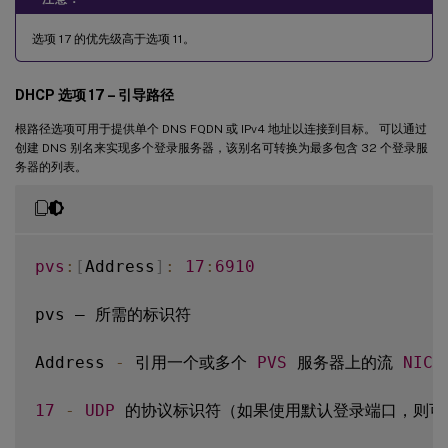
选项 17 的优先级高于选项 11。
DHCP 选项 17 – 引导路径
根路径选项可用于提供单个 DNS FQDN 或 IPv4 地址以连接到目标。 可以通过
创建 DNS 别名来实现多个登录服务器，该别名可转换为最多包含 32 个登录服
务器的列表。
pvs
:
[
Address
]
:
17
:
6910
pvs – 所需的标识符

Address 
-
 引用一个或多个 
PVS
 服务器上的流 
NIC
 
17
-
UDP
 的协议标识符（如果使用默认登录端口，则可