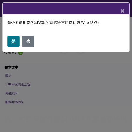
ZH
产品文档
×
Citrix Provisioning
Citrix Provisioning 2212
是否要使用您的浏览器的首选语言切换到该 Web 站点?
统一可扩展固件接口 (UEFI) 预启动环境
是
否
September 30,
2024
C
投稿者:
在本文中
限制
UEFI 中的安全启动
网络拓扑
配置引导程序
统一可扩展固件接口 (UEFI) 预启动环境