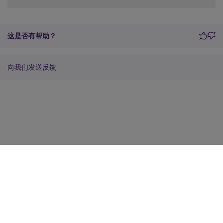
这是否有帮助？
向我们发送反馈
站点反馈
您的隐私选择
隐私和法律条款
Cookie 首选项
docs.cloud.com
© 1999-
2026
Cloud Software Group, Inc. All rights reserved.