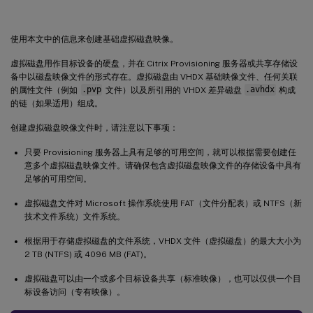
必备条件
构建公用映像
使用本文中的信息来创建基础虚拟磁盘映像。
配置主目标设备
虚拟磁盘用作目标设备的硬盘，并在 Citrix Provisioning 服务器或共享存储设
导出特定数据文件
备中以磁盘映像文件的形式存在。虚拟磁盘由 VHDX 基础映像文件、任何关联
引导主目标设备
的属性文件（例如
.pvp
文件）以及所引用的 VHDX 差异磁盘
.avhdx
构成
的链（如果适用）组成。
向公用映像中添加更多目标设备
创建虚拟磁盘映像文件时，请注意以下事项：
使用 Device Guard 的部署
只要 Provisioning 服务器上具有足够的可用空间，就可以根据需要创建任
意多个虚拟磁盘映像文件。请确保包含虚拟磁盘映像文件的存储设备中具有
足够的可用空间。
虚拟磁盘文件对 Microsoft 操作系统使用 FAT（文件分配表）或 NTFS（新
技术文件系统）文件系统。
根据用于存储虚拟磁盘的文件系统，VHDX 文件（虚拟磁盘）的最大大小为
2 TB (NTFS) 或 4096 MB (FAT)。
虚拟磁盘可以由一个或多个目标设备共享（标准映像），也可以仅供一个目
标设备访问（专有映像）。