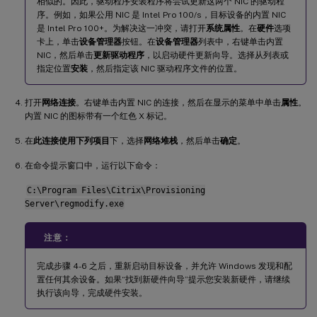
相似的。因此，驱动程序安装程序将尝试更新这两个 NIC 的驱动程
序。例如，如果公用 NIC 是 Intel Pro 100/s，目标设备的内置 NIC
是 Intel Pro 100+。为解决这一冲突，请打开
系统属性
。在
硬件
选项
卡上，单击
设备管理器
按钮。在
设备管理器
列表中，右键单击内置
NIC，然后单击
更新驱动程序
，以启动硬件更新向导。选择从列表或
指定位置
安装
，然后指定该 NIC 驱动程序文件的位置。
打开
网络连接
。右键单击内置 NIC 的连接，然后在显示的菜单中单击
属性
。
内置 NIC 的图标带有一个红色 X 标记。
在
此连接使用下列项目
下，选择
网络堆栈
，然后单击
确定
。
在命令提示窗口中，运行以下命令：
C:\Program Files\Citrix\Provisioning
Server\regmodify.exe
注意：
完成步骤 4-6 之后，重新启动目标设备，并允许 Windows 发现和配
置任何其余设备。如果“找到新硬件向导”提示您安装新硬件，请继续
执行该向导，完成硬件安装。