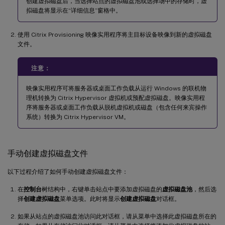
创建虚拟磁盘后，当选择站点的虚拟磁盘池或选择场中的存储时，虚
拟磁盘将显示在“详细信息”窗格中。
使用 Citrix Provisioning 映像实用程序将主目标设备映像到新的虚拟磁盘
文件。
注意：
映像实用程序可将服务器或桌面工作负载从运行 Windows 的联机物
理机转换为 Citrix Hypervisor 虚拟机或预配虚拟磁盘。映像实用程
序将服务器或桌面工作负载从脱机虚拟机或磁盘（包含任何来宾操作
系统）转换为 Citrix Hypervisor VM。
手动创建虚拟磁盘文件
以下过程介绍了如何手动创建虚拟磁盘文件：
在
控制台
树结构中，右键单击站点中要添加虚拟磁盘的
虚拟磁盘池
，然后选
择
创建虚拟磁盘
菜单选项。此时将显示
创建虚拟磁盘
对话框。
如果从站点的虚拟磁盘池访问此对话框，请从菜单中选择此虚拟磁盘所在的