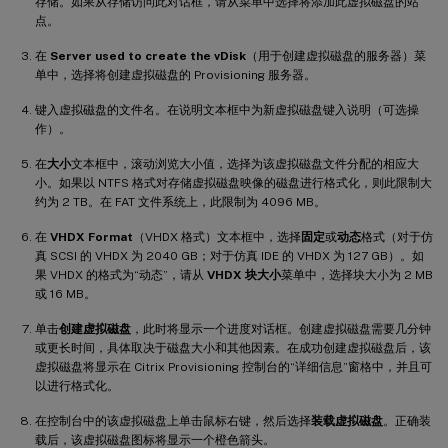
存储。如果从存储访问此对话框，请从菜单中选择将添加此虚拟磁盘的站
点。
在
Server used to create the vDisk
（用于创建虚拟磁盘的服务器）菜
单中，选择将创建虚拟磁盘的 Provisioning 服务器。
键入虚拟磁盘的文件名。在说明文本框中为新虚拟磁盘键入说明（可选操
作）。
在
大小
文本框中，滚动浏览大小值，选择为该虚拟磁盘文件分配的相应大
小。如果以 NTFS 格式对存储虚拟磁盘映像的磁盘进行格式化，则此限制大
约为 2 TB。在 FAT 文件系统上，此限制为 4096 MB。
在
VHDX Format
（VHDX 格式）文本框中，选择
固定
或
动态
格式（对于仿
真 SCSI 的 VHDX 为 2040 GB；对于仿真 IDE 的 VHDX 为 127 GB）。如
果 VHDX 的格式为“动态”，请从
VHDX 块大小
菜单中，选择块大小为 2 MB
或 16 MB。
单击
创建虚拟磁盘
，此时将显示一个进度对话框。创建虚拟磁盘需要几分钟
或更长时间，具体取决于磁盘大小和其他因素。在成功创建虚拟磁盘后，该
虚拟磁盘将显示在 Citrix Provisioning 控制台的“详细信息”窗格中，并且可
以进行格式化。
在控制台中的该虚拟磁盘上单击鼠标右键，然后选择
装载虚拟磁盘
。正确装
载后，该虚拟磁盘图标将显示一个橙色箭头。