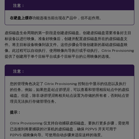
注意：
在硬盘上缓存
功能选项当前出现在产品中，但不起作用。
虚拟磁盘生命周期的第一阶段是创建虚拟磁盘。创建虚拟磁盘需要准备好主目
标设备以进行映像。准备好映像后，创建并配置虚拟磁盘所在的虚拟磁盘文
件。将主目标设备映像到该文件。这些步骤会导致创建新的基础虚拟磁盘映
像。此过程可以自动执行、使用映像向导执行或手动执行。Citrix Provisioning
提供了创建用于单个目标平台或多个目标平台的公用映像的选项。
注意：
您的管理角色决定了 Citrix Provisioning 控制台中显示的信息以及执行
的任务。例如，如果您是
站点管理员
，可以查看和管理相应站点中的虚拟
磁盘。但是，除非
场管理员
将相关站点设置为存储的所有者，否则站点管
理员无法执行存储管理任务。
提示：
Citrix Provisioning 仅支持自动捕获虚拟磁盘。要执行更多步骤，需使用
已连接到将要捕获的计算机的虚拟磁盘，确保 P2PVS 开关可用于
P2PVS 或映像向导。可使用自动步骤来适应这样的场景。