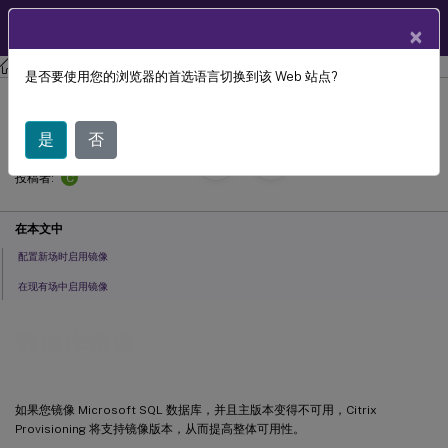
ZH
产品文档
×
Citrix Provisioning
Citrix Provisioning 2311
是否要使用您的浏览器的首选语言切换到该 Web 站点?
数据库镜像
是
否
September 13,
2024
C
投稿者:
在本文中
配置新场时启用镜像
在现有场中启用镜像
数据库镜像
如果您镜像 Microsoft SQL 数据库，并且主版本变得不可用，Citrix
Provisioning 将支持镜像版本，从而提高整体可用性。