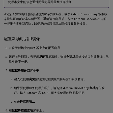
使用本文中的信息通过配置向导配置数据库镜像。
请运行配置向导来指定新的故障转移服务器，以便 Citrix Provisioning 场的状
态能够正确反映这些新设置。重新运行向导后，包括 Stream Service 在内的
一些服务将重新启动，以便场能够获得新故障转移服务器设置。
配置新场时启用镜像
在位于新场中的服务器上启动配置向导。
运行向导期间，当显示
场配置
屏幕时，选择
创建场
单选按钮以创建新场，然
后单击
下一步
。
在
数据库服务器
屏幕中：
键入或使用
浏览
按钮找到主数据库服务器和实例名称。
如果要使用服务的用户帐户，请选择
Active Directory 集成
身份验
证。输入 Stream 和 SOAP 服务将使用的数据库凭据。
单击
连接选项…
在
数据库连接选项
屏幕上：