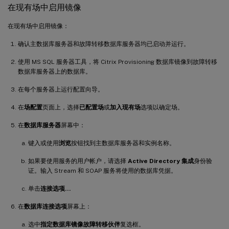
在现有场中启用镜像
在现有场中启用镜像：
确认主数据库服务器和故障转移数据库服务器均已启动并运行。
使用 MS SQL 服务器工具，将 Citrix Provisioning 数据库镜像到故障转移
数据库服务器上的数据库。
在每个服务器上运行配置向导。
在
场配置
页面上，选择
已配置场
或
加入现有场
选项以确定场。
在
数据库服务器
屏幕中：
键入或使用
浏览
按钮找到主数据库服务器和实例名称。
如果要使用服务的用户帐户，请选择
Active Directory 集成
身份验
证。输入 Stream 和 SOAP 服务将使用的数据库凭据。
单击
连接选项…
在
数据库连接选项
屏幕上：
选中
指定数据库镜像故障转移伙伴
复选框。