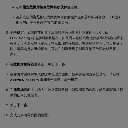
选中
指定数据库镜像故障转移伙伴
复选框。
键入或使用
浏览
按钮找到故障转移数据库服务器和实例名称。（可选）
输入与此服务器通信的 TCP 端口号。
单击
确定
。如果以前配置了故障转移数据库并且正在运行，Citrix
Provisioning 将连接到该数据库。如果尚未创建或者运行故障转移数据库服
务器，可能显示错误消息，指示出现连接故障。在这种情况下，当出现提示
时，请单击
是
以继续操作（可以在创建新场后创建并配置故障转移数据
库）。
在
数据库服务器
屏幕上，单击
下一步
。
在弹出对话框中输入数据库管理员凭据。如果要使用当前登录名，请选择
Active Directory 集成
身份验证。单击
确定
。
在
新建场
页面上，输入主数据库服务器上新数据库的名称，然后填写请求提
供的任何其他信息。
单击
下一步
。
完成其余向导页面的设置。