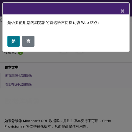
ZH
产品文档
×
Citrix Provisioning
Citrix Provisioning 2311
是否要使用您的浏览器的首选语言切换到该 Web 站点?
数据库镜像
是
否
September 13,
2024
C
投稿者:
在本文中
配置新场时启用镜像
在现有场中启用镜像
数据库镜像
如果您镜像 Microsoft SQL 数据库，并且主版本变得不可用，Citrix
Provisioning 将支持镜像版本，从而提高整体可用性。