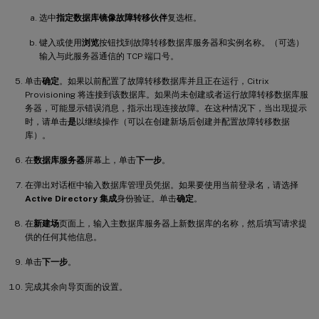
选中
指定数据库镜像故障转移伙伴
复选框。
键入或使用
浏览
按钮找到故障转移数据库服务器和实例名称。（可选）
输入与此服务器通信的 TCP 端口号。
单击
确定
。如果以前配置了故障转移数据库并且正在运行，Citrix
Provisioning 将连接到该数据库。如果尚未创建或者运行故障转移数据库服
务器，可能显示错误消息，指示出现连接故障。在这种情况下，当出现提示
时，请单击
是
以继续操作（可以在创建新场后创建并配置故障转移数据
库）。
在
数据库服务器
屏幕上，单击
下一步
。
在弹出对话框中输入数据库管理员凭据。如果要使用当前登录名，请选择
Active Directory 集成
身份验证。单击
确定
。
在
新建场
页面上，输入主数据库服务器上新数据库的名称，然后填写请求提
供的任何其他信息。
单击
下一步
。
完成其余向导页面的设置。