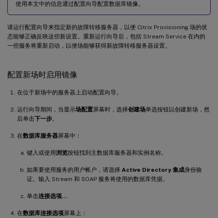
使用本文中的信息通过配置向导配置数据库镜像。
请运行配置向导来指定新的故障转移服务器，以便 Citrix Provisioning 场的状
态能够正确反映这些新设置。重新运行向导后，包括 Stream Service 在内的
一些服务将重新启动，以便场能够获得新故障转移服务器设置。
配置新场时启用镜像
在位于新场中的服务器上启动配置向导。
运行向导期间，当显示
场配置
屏幕时，选择
创建场
单选按钮以创建新场，然
后单击
下一步
。
在
数据库服务器
屏幕中：
键入或使用
浏览
按钮找到主数据库服务器和实例名称。
如果要使用服务的用户帐户，请选择
Active Directory 集成
身份验
证。输入 Stream 和 SOAP 服务将使用的数据库凭据。
单击
连接选项…
在
数据库连接选项
屏幕上：