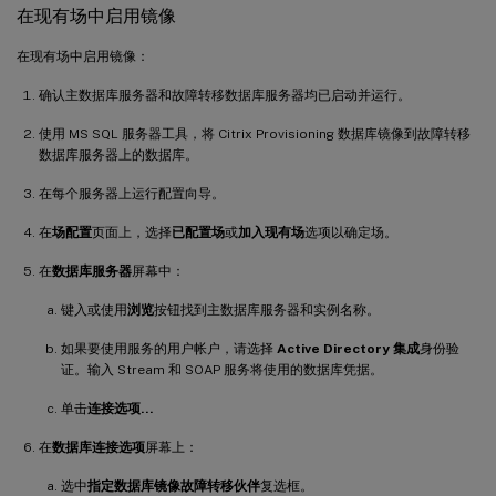
在现有场中启用镜像
在现有场中启用镜像：
确认主数据库服务器和故障转移数据库服务器均已启动并运行。
使用 MS SQL 服务器工具，将 Citrix Provisioning 数据库镜像到故障转移
数据库服务器上的数据库。
在每个服务器上运行配置向导。
在
场配置
页面上，选择
已配置场
或
加入现有场
选项以确定场。
在
数据库服务器
屏幕中：
键入或使用
浏览
按钮找到主数据库服务器和实例名称。
如果要使用服务的用户帐户，请选择
Active Directory 集成
身份验
证。输入 Stream 和 SOAP 服务将使用的数据库凭据。
单击
连接选项…
在
数据库连接选项
屏幕上：
选中
指定数据库镜像故障转移伙伴
复选框。