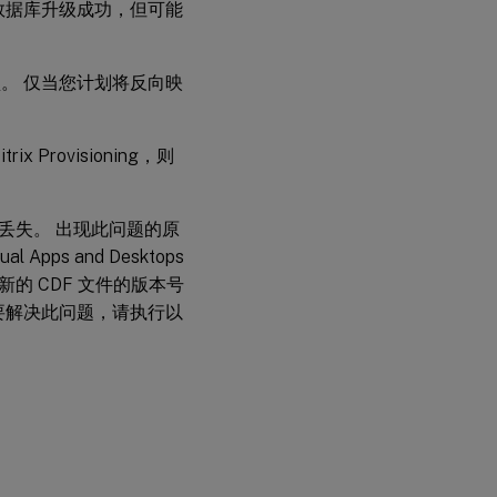
试以确保数据库升级成功，但可能
Provisioning
目标设备
通过使
虚拟磁盘。 仅当您计划将反向映
用
P2PVS
手动执
行反向
rovisioning，则
映像进
行升级
文件可能会丢失。 出现此问题的原
使用反向
l Apps and Desktops
映像升级
Windows
的 CDF 文件的版本号
10 计算
 要解决此问题，请执行以
机