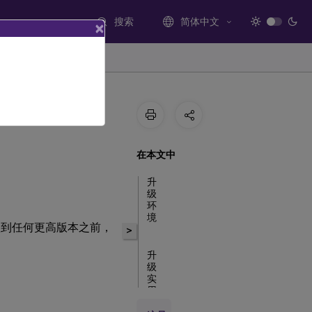
搜索
简体中文
×
在本文中
升
级
环
境
，在升级到任何更高版本之前，
>
升
级
实
用
程