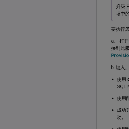
升级 
场中
要执行
a。 打开服
接到此服
Provis
b. 键入
使用
SQL
使用配
成功升
动。