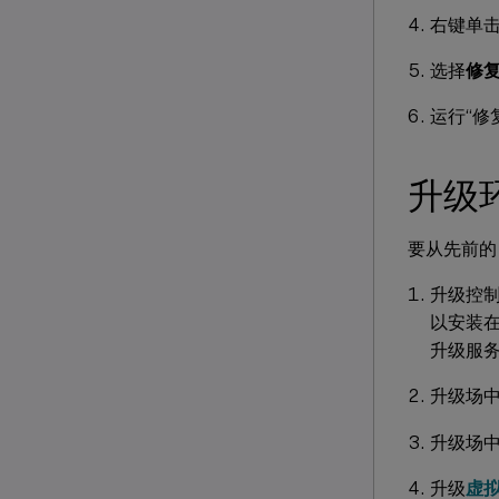
右键单击 
选择
修
运行“修
升级
要从先前的 C
升级控制台
以安装在已
升级服务
升级场
升级场中的
升级
虚