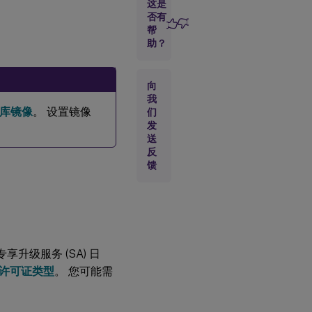
序
这是
否有
帮
升
助？
级
概
览
向
我
库镜像
。 设置镜像
们
升
级
发
控
送
制
反
台
馈
和
服
务
器
重新平衡
享升级服务 (SA) 日
Citrix
Provisioning
许可证类型
。 您可能需
客户端
升级 Citrix