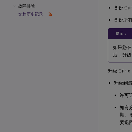
故障排除
备份 Citr
文档历史记录
备份所
提示：
如果您在
后，升级
升级 Citri
升级到
许可
如有必
期。
要退