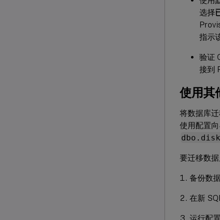
使用默
选择
Pro
指示
验证 C
接到 P
使用其他
将数据库迁移
使用配置向导
dbo.dis
要迁移数据
备份数
在新 SQ
运行配