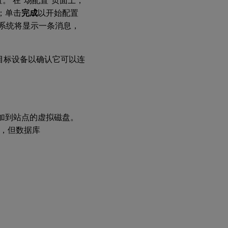
设置。 在“场配置”页面上，
；单击
完成
以开始配置
状态。 系统将显示一条消息，
目标设备以确认它可以连
显示附加到站点的虚拟磁盘。
图，但数据库