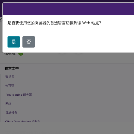
ZH
产品文档
Citrix Provisioning
Citrix Provisioning 2407
是否要使用您的浏览器的首选语言切换到该 Web 站点?
系统要求和兼容性
是
否
October 15,
2024
C
投稿者:
在本文中
数据库
许可证
Provisioning 服务器
网络
目标设备
Citrix Provisioning 控制台
存储