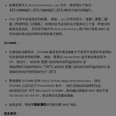
如果您要导入 Active Directory .csv 文件，请使用以下格式：
&lt;name&gt;,&lt;type&gt;,&lt;description&gt;
。
CSV 文件中必须包含列标题。 例如，csv 文件内容为：
名称、类型、描
述、PVSPC01、计算机、
结尾的逗号必须存在才能表示三个值，即使没有
描述也是如此。 后导逗号格式与 Active Directory 用户和计算机 MMC 在
导出组织单位的内容时使用的格式相同。
SCVMM：
对虚拟机克隆而言，SCVMM 服务器所需连接数大于或等于设置向导使用的
托管虚拟机管理程序数。 例如：要通过 PowerShell 提示将连接设置为
25，请运行：
winrm 设置 winrm/config/winrs @
{maxShellsperUser= “25"} winrm 设置 winrm/config/winrs @
{maxConcurrentUsers=" 25"}
要使微软 SCVMM 支持 Citrix Virtual Apps and Desktops，请在
SCVMM 上运行以下 PowerShell 命令：
set-ExecutionPolicy
unrestrict
对于 Microsoft SCVMM，请先确认模板的 MAC 地址不是
00-00-00-00-00-00，然后再尝试克隆此模板。
如有必须，请使用
模板属性
对话框分配 MAC 地址。
更多要求：