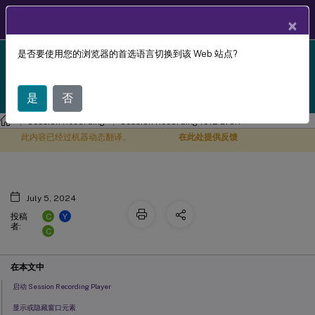
ZH
产品文档
×
是否要使用您的浏览器的首选语言切换到该 Web 站点?
Session Recording 1912 LTSR reached end-of-life on
启动 Session Recording Player
X
18-Dec-2024. It is recommended that you upgrade to
a newer version of Session Recording.
是
否
Session Recording
Session Recording 1912 LTSR
此内容已经过机器动态翻译。
在此处提供反馈
July 5, 2024
C
Y
投稿
者:
C
在本文中
启动 Session Recording Player
显示或隐藏窗口元素