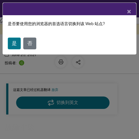
ZH
产品文档
×
Session Recording
Session Recording 2104
是否要使用您的浏览器的首选语言切换到该 Web 站点?
故障排除
此内容已经过机器动态翻译。
在此处提供反馈
是
否
June 25, 2021
C
投稿者:
这篇文章已经过机器翻译.
放弃
切换到英文
故障排除