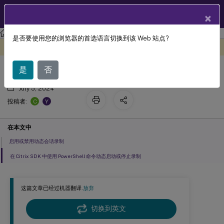
ZH
产品文档
×
Session Recording
Session Recording 2110
是否要使用您的浏览器的首选语言切换到该 Web 站点?
动态会话录制
此内容已经过机器动态翻译。
在此处提供反馈
是
否
July 5, 2024
C
Y
投稿者:
在本文中
启用或禁用动态会话录制
在 Citrix SDK 中使用 PowerShell 命令动态启动或停止录制
这篇文章已经过机器翻译.
放弃
切换到英文