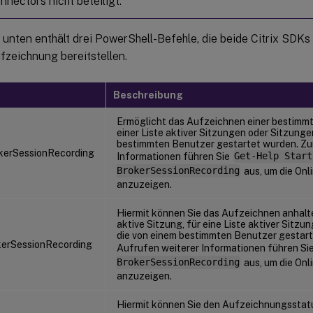
nnectors nicht beteiligt.
 unten enthält drei PowerShell-Befehle, die beide Citrix SDKs
fzeichnung bereitstellen.
Beschreibung
Ermöglicht das Aufzeichnen einer bestimmt
einer Liste aktiver Sitzungen oder Sitzunge
bestimmten Benutzer gestartet wurden. Zu
kerSessionRecording
Informationen führen Sie
Get-Help Start
BrokerSessionRecording
aus, um die Onl
anzuzeigen.
Hiermit können Sie das Aufzeichnen anhalt
aktive Sitzung, für eine Liste aktiver Sitzu
die von einem bestimmten Benutzer gestar
erSessionRecording
Aufrufen weiterer Informationen führen Si
BrokerSessionRecording
aus, um die Onl
anzuzeigen.
Hiermit können Sie den Aufzeichnungsstatu