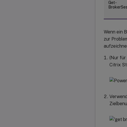
Get-
BrokerSes
Wenn ein B
zur Proble
aufzeichne
(Nur für
Citrix S
Verwend
Zielbenu