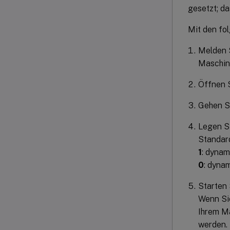
gesetzt; da
Mit den fol
Melden S
Maschine
Öffnen S
Gehen S
Legen S
Standar
1
: dynam
0
: dyna
Starten 
Wenn Sie
Ihrem M
werden.