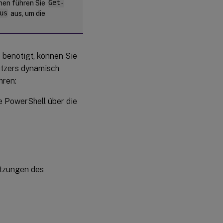
nen führen Sie
Get-
us
aus, um die
 benötigt, können Sie
utzers dynamisch
hren:
e PowerShell über die
Sitzungen des