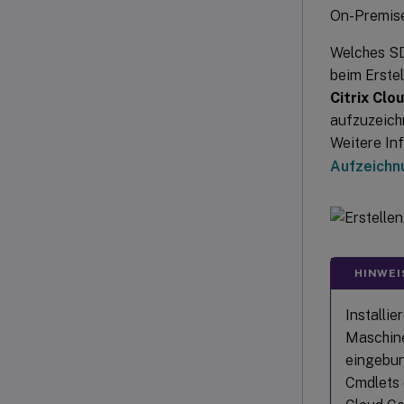
On-Premise
Welches SD
beim Erstel
Citrix Clo
aufzuzeichn
Weitere In
Aufzeichnu
HINWEI
Installi
Maschine
eingebun
Cmdlets 