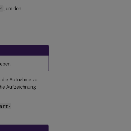
us
, um den
eben.
m die Aufnahme zu
die Aufzeichnung
art-