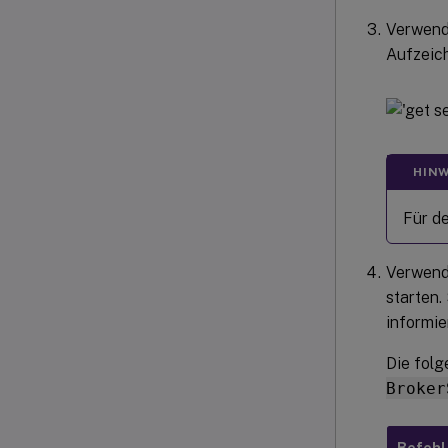
Verwend
Aufzeic
HINW
Für d
Verwend
starten
informie
Die fol
Broker
Befehl