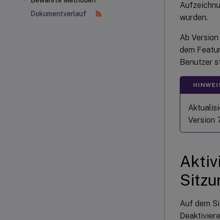
Bewährte Methoden
Aufzeichnu
Dokumentverlauf
wurden.
Ab Version 
dem Featur
Benutzer st
HINWEI
Aktualis
Version 7
Aktiv
Sitzu
Auf dem Si
Deaktivier