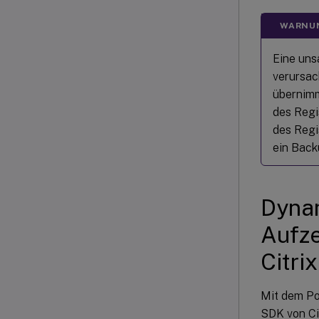
WARNU
Eine uns
verursac
übernimm
des Regi
des Regi
ein Back
Dynam
Aufze
Citri
Mit dem Po
SDK von Ci