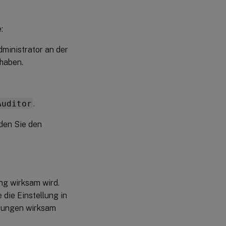
:
dministrator an der
 haben.
Auditor
.
den Sie den
ng wirksam wird.
die Einstellung in
erungen wirksam