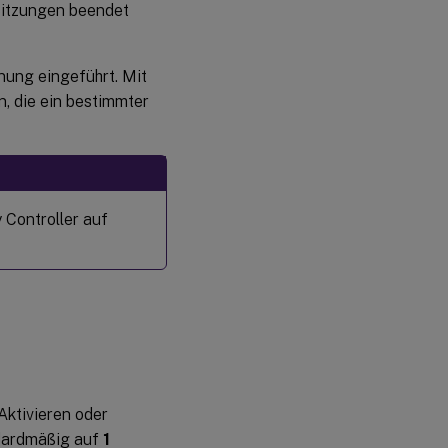
 Sitzungen beendet
PowerShell-
Befehlen in
den Citrix
SDKs
nung eingeführt. Mit
, die ein bestimmter
 Controller auf
ktivieren oder
ndardmäßig auf
1