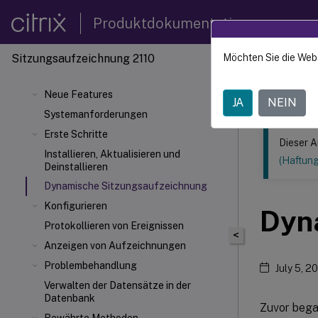
Produktdokumentation
Sitzungsaufzeichnung 2110
Möchten Sie die Web
Dieser Inhalt
Sitzun
Neue Features
JA
NEIN
Systemanforderungen
Erste Schritte
Dieser A
Installieren, Aktualisieren und
(Haftun
Deinstallieren
Dynamische Sitzungsaufzeichnung
Konfigurieren
Dyn
Protokollieren von Ereignissen
<
Anzeigen von Aufzeichnungen
Problembehandlung
July 5, 2
Verwalten der Datensätze in der
Datenbank
Zuvor bega