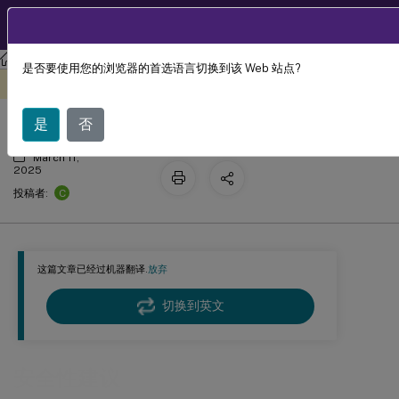
ZH
产品文档
Session Recording
Session Recording 2203 LTSR
是否要使用您的浏览器的首选语言切换到该 Web 站点?
安全性建议
此内容已经过机器动态翻译。
在此处提供反馈
是
否
March 11,
2025
C
投稿者:
这篇文章已经过机器翻译.
放弃
切换到英文
安全性建议