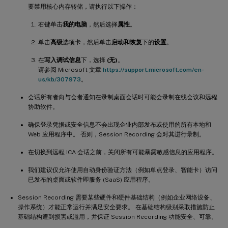
要禁用核心内存转储，请执行以下操作：
右键单击
我的电脑
，然后选择
属性
。
单击
高级
选项卡，然后单击
启动和恢复
下的
设置
。
在
写入调试信息
下，选择
(无)
。
请参阅 Microsoft 文章
https://support.microsoft.com/en-
us/kb/307973
。
会话所有者向与会者通知在录制桌面会话时可能会录制在线会议和远程
协助软件。
确保登录凭据或安全信息不会出现企业内部发布或使用的所有本地和
Web 应用程序中。 否则，Session Recording 会对其进行录制。
在切换到远程 ICA 会话之前，关闭所有可能暴露敏感信息的应用程序。
我们建议仅允许使用自动身份验证方法（例如单点登录、智能卡）访问
已发布的桌面或软件即服务 (SaaS) 应用程序。
Session Recording 需要某些硬件和硬件基础结构（例如企业网络设备、
操作系统）才能正常运行并满足安全要求。 在基础结构级别采取措施防止
基础结构遭到损害或滥用，并保证 Session Recording 功能安全、可靠。