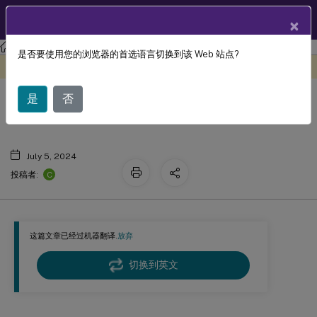
ZH
产品文档
×
Session Recording
Session Recording 2210
是否要使用您的浏览器的首选语言切换到该 Web 站点?
此内容已经过机器动态翻译。
在此处提供反馈
Session Recording 文档历史记录
是
否
July 5, 2024
C
投稿者:
这篇文章已经过机器翻译.
放弃
切换到英文