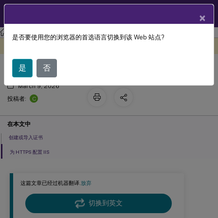
ZH
产品文档
×
StoreFront
StoreFront
当前版本
是否要使用您的浏览器的首选语言切换到该 Web 站点?
使用 HTTPS 保护 StoreFront
此内容已经过机器动态翻译。
在此处提供反馈
是
否
March 9, 2026
C
投稿者:
在本文中
创建或导入证书
为 HTTPS 配置 IIS
这篇文章已经过机器翻译.
放弃
切换到英文