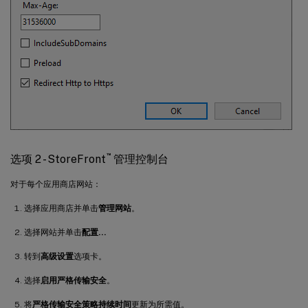
™
选项 2 - StoreFront
管理控制台
对于每个应用商店网站：
选择应用商店并单击
管理网站
。
选择网站并单击
配置…
转到
高级设置
选项卡。
选择
启用严格传输安全
。
将
严格传输安全策略持续时间
更新为所需值。