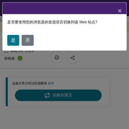
ZH
产品文档
×
工作区环境管理
Workspace Environment Management 2311
是否要使用您的浏览器的首选语言切换到该 Web 站点?
使用 Citrix ADC 进行负载平衡
此内容已经过机器动态翻译。
在此处提供反馈
是
否
May 28, 2024
C
投稿者:
这篇文章已经过机器翻译.
放弃
切换到英文
使用 Citrix ADC 进行负载平衡