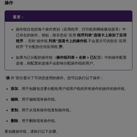
操作
重要：
操作组仅包括每个操作类别（应用程序、打印机和网络驱动器等）中
已存在的操作。例如，除非您在“应用
程序列表”选项卡上添加了应用
程序
，否则“操作组
列表”选项卡上的操作组
不会显示可供您在“应用
程序”下分配的任何应用程
序
。
如果为已分配的操作组（
操作组列表 > 名称 > 已
配置）中的操作配置
选项，则配置的选项不会影响分配操作组的用户。
“
操
作”部分显示了可供您使用的操作。您可以执行以下操作：
添加
。用于创建包含要分配给用户或用户组的所有操作的操作的操作组。
编辑
。用于编辑现有操作组。
复制
。用于从现有操作组复制操作组。
删除
。用于删除现有操作组。
要创建操作组，请执行以下步骤。