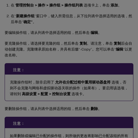
在
管理控制台 > 操作 > 操作组 > 操作组列表
选项卡上，单击
添加
。
在“
新建操作组
”窗口中，键入所需信息，从下拉列表中选择适用的选项，然
后单击“
确定”
。
要编辑操作组，请从列表中选择适用的组，然后单击
编辑
。
要克隆操作组，请选择要克隆的组，然后单击
复制
。请注意，单击
复制
后会自
动创建克隆。克隆继承原始名称，并具有后缀“-Copy”。您可以单击“
编辑
”以更
改名称。
注意：
克隆操作组时，除非启用了
允许在分配过程中重用驱动器盘符
选项，否
则不会克隆与网络和虚拟驱动器关联的操作（如果有）。要启用该选项，
请转到
高级设置 > 配置 > 控制台设置
选项卡。
要删除操作组，请从列表中选择适用的组，然后单击
删除
。
注意：
如果删除或编辑已分配的操作组，则所做的更改将影响已分配该组的所有