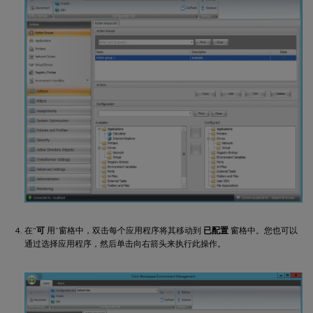
在“
可
用”窗格中，双击每个应用程序将其移动到
已配置
窗格中。您也可以
通过选择应用程序，然后单击向右箭头来执行此操作。