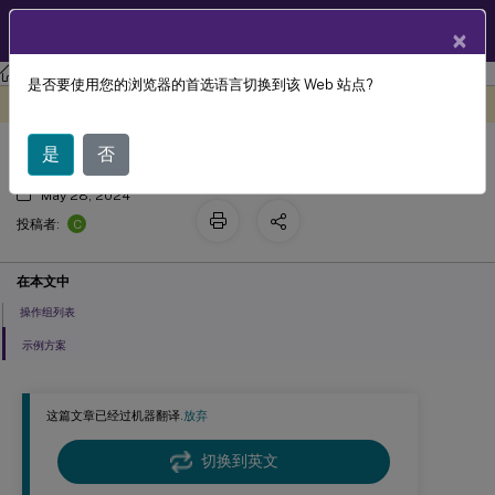
ZH
产品文档
×
工作区环境管理
Workspace Environment Management 2311
是否要使用您的浏览器的首选语言切换到该 Web 站点?
操作组
此内容已经过机器动态翻译。
在此处提供反馈
是
否
May 28, 2024
C
投稿者:
在本文中
操作组列表
示例方案
这篇文章已经过机器翻译.
放弃
切换到英文