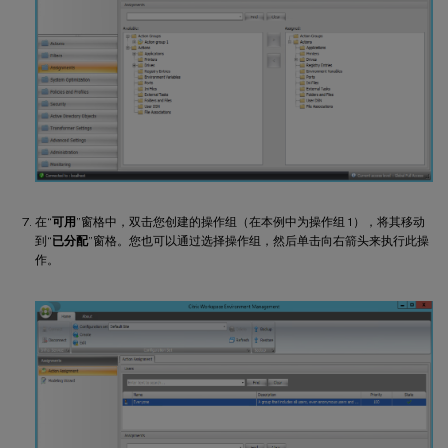
在“
可用
”窗格中，双击您创建的操作组（在本例中为操作组 1），将其移动
到“
已分配
”窗格。您也可以通过选择操作组，然后单击向右箭头来执行此操
作。