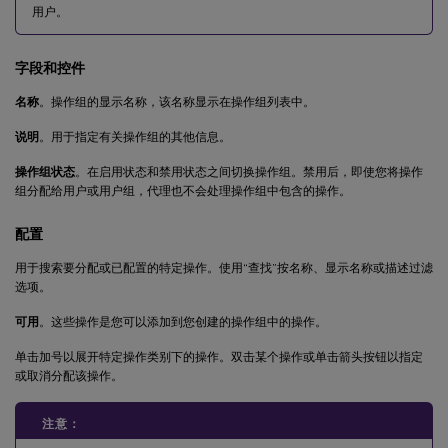
用户。
字段和控件
名称
。操作组的显示名称，该名称显示在操作组列表中。
说明
。用于指定有关操作组的其他信息。
操作组状态
。在启用状态和禁用状态之间切换操作组。禁用后，即使您将操作
组分配给用户或用户组，代理也不会处理操作组中包含的操作。
配置
用于搜索要分配或已配置的特定操作。使用“查找”按名称、显示名称或描述过滤
选项。
可用
。这些操作是您可以添加到您创建的操作组中的操作。
单击加号以展开特定操作类别下的操作。双击某个操作或单击箭头按钮以指定
或取消分配该操作。
注意：