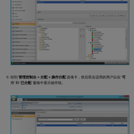
转到
管理控制台 > 分配 > 操作分配
选项卡，然后双击适用的用户以在“
可
用”和“
已分配
”窗格中显示操作组。