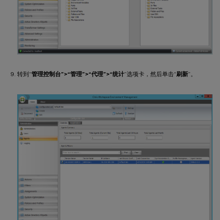
转到“
管理控制台”>“管理”>“代理”>“统计
”选项卡，然后单击“
刷新
”。