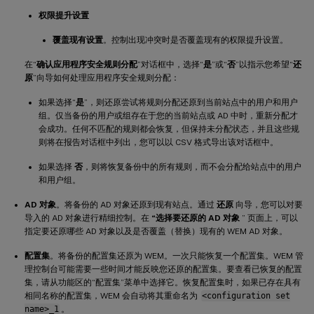
权限提升设置
覆盖现有设置
。控制出现冲突时是否覆盖现有的权限提升设置。
在“
确认应用程序安全规则分配
”对话框中，选择“
是
”或“
否
”以指示您希望“
还
原
”向导如何处理应用程序安全规则分配：
如果选择“
是
”，则还原尝试将规则分配还原到当前站点中的用户和用户
组。仅当备份的用户或组存在于您的当前站点或 AD 中时，重新分配才
会成功。任何不匹配的规则都会恢复，但保持未分配状态，并且这些规
则将在报告对话框中列出，您可以以 CSV 格式导出该对话框中。
如果选择
否
，则将恢复备份中的所有规则，而不会分配给站点中的用户
和用户组。
AD 对象
。将备份的 AD 对象还原到现有站点。通过
还原
向导，您可以对要
导入的 AD 对象进行精细控制。在
“选择要还原的 AD 对象
” 页面上，可以
指定要还原哪些 AD 对象以及是否覆盖（替换）现有的 WEM AD 对象。
配置集
。将备份的配置集还原为 WEM。一次只能恢复一个配置集。WEM 管
理控制台可能需要一些时间才能反映您还原的配置集。要查看已恢复的配置
集，请从功能区的“配置集”菜单中选择它。恢复配置集时，如果已存在具有
相同名称的配置集，WEM 会自动将其重命名为
<configuration set
name>_1
。