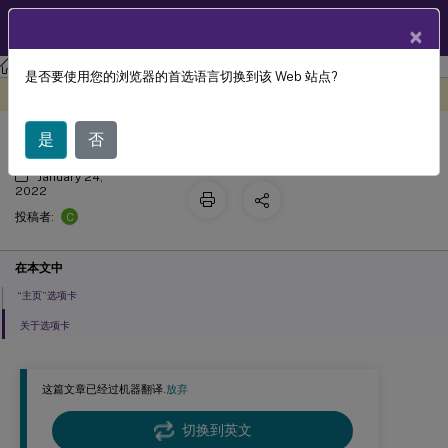
ZH
产品文档
×
工作区环境管理
工作区环境管理 2503
是否要使用您的浏览器的首选语言切换到该 Web 站点?
功能区
此内容已经过机器动态翻译。
在此处提供反馈
是
否
January 24,
2022
C
投稿者:
在本文中
“主页”选项卡
关于选项卡
这篇文章已经过机器翻译.
放弃
切换到英文