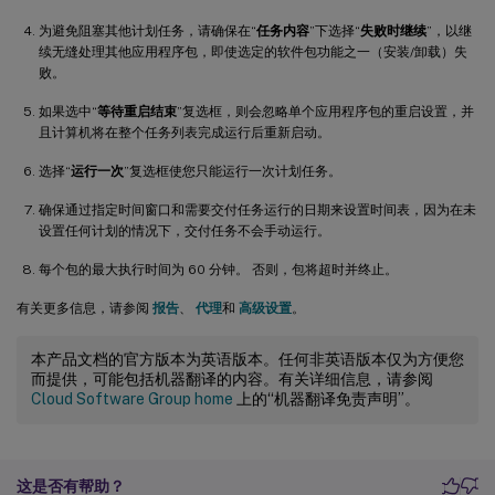
为避免阻塞其他计划任务，请确保在“
任务内容
”下选择“
失败时继续
”，以继
续无缝处理其他应用程序包，即使选定的软件包功能之一（安装/卸载）失
败。
如果选中“
等待重启结束
”复选框，则会忽略单个应用程序包的重启设置，并
且计算机将在整个任务列表完成运行后重新启动。
选择“
运行一次
”复选框使您只能运行一次计划任务。
确保通过指定时间窗口和需要交付任务运行的日期来设置时间表，因为在未
设置任何计划的情况下，交付任务不会手动运行。
每个包的最大执行时间为 60 分钟。 否则，包将超时并终止。
有关更多信息，请参阅
报告
、
代理
和
高级设置
。
本产品文档的官方版本为英语版本。任何非英语版本仅为方便您
而提供，可能包括机器翻译的内容。有关详细信息，请参阅
Cloud Software Group home
上的“机器翻译免责声明”。
这是否有帮助？