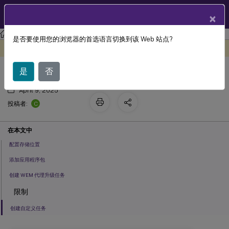
ZH
产品文档
×
工作区环境管理
Workspace Environment Management 服务
是否要使用您的浏览器的首选语言切换到该 Web 站点?
应用包交付
此内容已经过机器动态翻译。
在此处提供反馈
是
否
April 9, 2025
C
投稿者:
在本文中
配置存储位置
添加应用程序包
创建 WEM 代理升级任务
限制
创建自定义任务