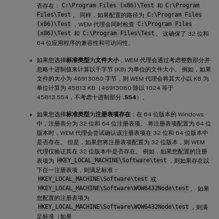
否存在：
C:\Program Files (x86)\Test
和
C:\Program
Files\Test
。 同样，如果配置的路径为
C:\Program Files
(x86)\Test
，WEM 代理会同时检查
C:\Program Files
(x86)\Test
和
C:\Program Files\Test
。 这确保了 32 位和
64 位应用程序的兼容性和可访问性。
如果您选择
标准类型
为
文件大小
，WEM 代理会通过考虑整数部分并
忽略十进制值来计算以千字节 (KB) 为单位的文件大小。 例如，如果
文件的大小为 46913080 字节，则 WEM 代理会将其大小以 KB 为
单位计算为 45813 KB（46913080 除以 1024 等于
45813.554，不考虑十进制部分
.554
）。
如果您选择
标准类型
为
注册表项存在
：在 64 位版本的 Windows
中，注册表分为 32 位和 64 位注册表项。 将注册表项配置为 64 位
版本时，WEM 代理会尝试确认该注册表项在 32 位和 64 位版本中
是否存在。 但是，如果您将注册表项配置为 32 位版本，则 WEM
代理仅验证其在 32 位版本中是否存在。 例如，如果您配置的注册
表项为
HKEY_LOCAL_MACHINE\Software\test
，则如果存在以
下任一注册表项，则满足标准：
HKEY_LOCAL_MACHINE\Software\test
或
HKEY_LOCAL_MACHINE\Software\WOW6432Node\test
。 如果
您配置的注册表项为
HKEY_LOCAL_MACHINE\Software\WOW6432Node\test
，则满
足标准（如果