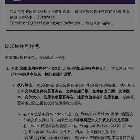
指定的存储位置仅适用于当前配置集。 确保将安装程序存储在 SMB 共享
的以下路径中：
(Storage
location)\Citrix\WEM\AppPackages
， 然后单击“
保存
”。
添加应用程序包
要添加应用程序包，请完成以下步骤。
单击“
添加应用程序包”>“EXE
”以访问
添加应用程序包
页面。 本页列出了树
结构中的
基本信息
、
执行标准
和
设置
。
执行标准
。 您必须指定确定应用程序包何时必须运行的标准。 执行标准
分为
文件或文件夹是否存在
、
文件创建日期
、
文件修改日期
、
文件版
本
、
文件大小
、
注册表项是否存在
、
注册表值存在
和
注册表值
。 确保配
置标准以防止重复执行包所导致的错误。
在 64 位版本的 Windows 上，在
Program Files
目录中配置文
件或文件夹路径时，如果您选择
标准类型
为
文件或文件夹是否存
在
，WEM 代理将自动检查 32 位
Program Files (x86)
和 64
位
Program Files
文件夹。 例如，如果配置的路径为
C:\Program Files\Test
，则 WEM 代理会验证以下两条路径是