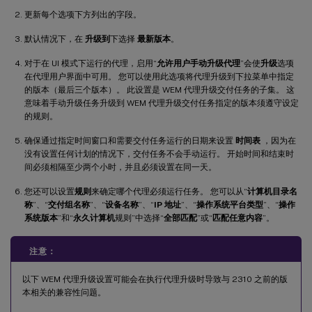
更新每个选项下方列出的字段。
默认情况下，在
升级到
下选择
最新版本
。
对于在 UI 模式下运行的代理，启用“
允许用户手动升级代理
”会使
升级
选项
在代理用户界面中可用。 您可以使用此选项将代理升级到下拉菜单中指定
的版本（最后三个版本）。 此设置是 WEM 代理升级交付任务的子集。 这
意味着手动升级任务升级到 WEM 代理升级交付任务指定的版本须遵守设定
的规则。
确保通过指定时间窗口和需要交付任务运行的日期来设置
时间表
，因为在
没有设置任何计划的情况下，交付任务不会手动运行。 开始时间和结束时
间必须相隔至少两个小时，并且必须设置在同一天。
您还可以设置
规则
来确定哪个代理必须运行任务。 您可以从“
计算机目录名
称
”、“
交付组名称
”、“
设备名称
”、“
IP 地址
”、“
操作系统平台类型
”、“
操作
系统版本
”和“
永久计算机
规则”中选择“
全部匹配
”或“
匹配任意内容
”。
注意：
以下 WEM 代理升级设置可能会在执行代理升级时导致与 2310 之前的版
本相关的兼容性问题。