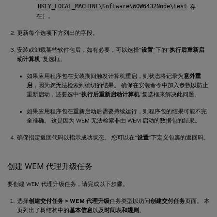
HKEY_LOCAL_MACHINE\Software\WOW6432Node\test
存
在）。
更新每个选项下方列出的字段。
安装或卸载某些软件包后，如有必要，可以选择“
设置
”下的“
执行后重新启
动计算机
”复选框。
如果应用程序包在安装期间触发计算机重启，则状态将记录为
意外重
启
，因为您无法检索到确切的结果。 确保在安装命令中加入参数以防止
重新启动，还要选中“
执行后重新启动计算机
”复选框来解决此问题。
如果应用程序包在重新启动后需要持续运行，则程序包的结果可能不完
全准确。 这是因为 WEM 无法检索非由 WEM 启动的数据包的结果。
确保指定返回代码以指示成功状态。 您可以在“
设置
”下定义包裹的返回码。
创建 WEM 代理升级任务
要创建 WEM 代理升级任务，请完成以下步骤。
选择
创建交付任务 > WEM 代理升级
任务类型以访问
创建交付任务
页面。 本
页列出了树结构中的
基本信息
以及
时间表和规则
。