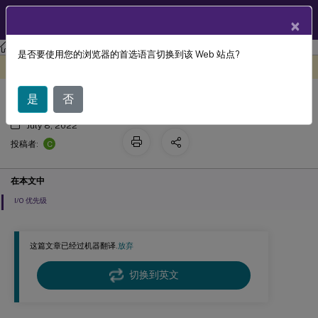
ZH
产品文档
×
工作区环境管理
Workspace Environment Management 服务
是否要使用您的浏览器的首选语言切换到该 Web 站点?
I/O 管理
此内容已经过机器动态翻译。
在此处提供反馈
是
否
July 8, 2022
C
投稿者:
在本文中
I/O 优先级
这篇文章已经过机器翻译.
放弃
切换到英文