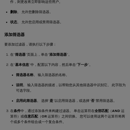
作，则更改将立即影响这些用户。
删除
。 允许您删除筛选器。
状态
。 允许您启用或禁用筛选器。
添加筛选器
要添加过滤器，请执行以下步骤：
在“
筛选器
”页面上，单击“
添加筛选器
”。
在“
基本信息
”中，配置以下内容，然后单击“
下一步
”。
筛选器名称
。 输入筛选器的名称。
说明
。 输入筛选器的描述，以帮助您从其他筛选器中识别它。 此字段为
可选字段。
启用此筛选器
。 选择“
是
”以启用筛选器，或选择“
否
”禁用筛选器。
在
条件
中，通过添加条件来构建过滤器。 单击运算符在
全部匹配
（
AND
运
算符）或
任意匹配
（
OR
运算符）之间切换。 您可以使用这两个运算符将两
个或多个条件组合成一个复合条件。