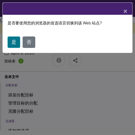
ZH
产品文档
×
工作区环境管理
Workspace Environment Management 服务
是否要使用您的浏览器的首选语言切换到该 Web 站点?
Assignments
此内容已经过机器动态翻译。
在此处提供反馈
是
否
April 9, 2025
C
投稿者:
在本文中
分配目标
添加分配目标
管理目标的分配
克隆分配目标
过滤器
添加筛选器