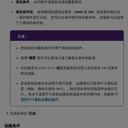
添加条件
。 从列表中选择条件或创建新条件。
添加条件组
。 使用相同的逻辑运算符（
AND
或
OR
）添加条件组以对
一系列条件进行分组。 您可以在条件组中添加条件组。 您最多可以嵌套
三个级别的条件组。
注意：
您在此处创建的条件可用于其他筛选条件。
使用“
摘要
”部分可以更深入地了解复合条件的标准。
仅在版本为 2210.2.0.1
或
更高版本的代理上评估包含 OR 运算符
的过滤器。
某些类型的条件仅适用于用户设置。 如果将它们应用于计算机设
置（例如，脚本任务和 GPO），则代理在评估筛选器时会跳过它
们。 有关不适用于计算机设置的筛选条件的完整列表，请参阅
不
适用于计算机设置的条件
。
完成后单击“
完成
”。
创建条件