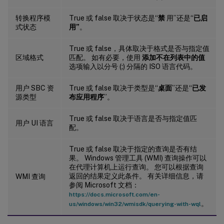
转换程序模
True 或 false 取决于状态是“
禁
用”还是“
已启
式状态
用”
。
True 或 false，具体取决于格式是否与指定值
区域格式
匹配。 如有必要，使用
添加不在列表中的值
选项输入以分号 (;) 分隔的 ISO 语言代码。
用户 SBC 资
True 或 false 取决于类型是“
桌面
”还是“
已发
源类型
布应用程序
”。
True 或 false 取决于语言是否与指定值匹
用户 UI 语言
配。
True 或 false 取决于指定的查询是否有结
果。 Windows 管理工具 (WMI) 查询操作可以
在代理计算机上运行查询。 您可以根据查询
返回的结果定义此条件。 有关详细信息，请
WMI 查询
参阅 Microsoft 文档：
https://docs.microsoft.com/en-
。
us/windows/win32/wmisdk/querying-with-wql