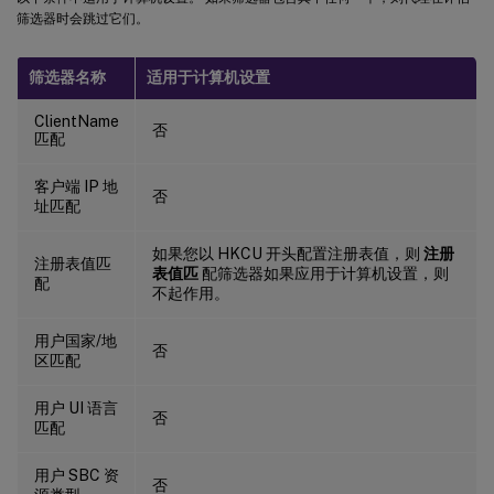
筛选器时会跳过它们。
筛选器名称
适用于计算机设置
ClientName
否
匹配
客户端 IP 地
否
址匹配
如果您以 HKCU 开头配置注册表值，则
注册
注册表值匹
表值匹
配筛选器如果应用于计算机设置，则
配
不起作用。
用户国家/地
否
区匹配
用户 UI 语言
否
匹配
用户 SBC 资
否