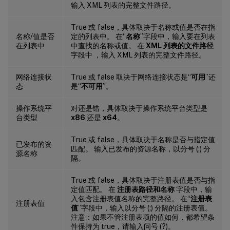
输入 XML 列表的完整文件路径。
True 或 false，具体取决于名称或值是否在指
名称/值是否
定的列表中。 在“
名称
”字段中，输入要在列表
在列表中
中查找的名称或值。 在
XML 列表的文件路径
字段中 ，输入 XML 列表的完整文件路径。
网络连接状
True 或 false 取决于网络连接状态是“
可用
”还
态
是“
不可用
”。
操作系统平
对还是错，具体取决于操作系统平台类型是
台类型
x86
还是
x64
。
True 或 false，具体取决于名称是否与指定值
已发布的资
匹配。 输入已发布的资源名称，以分号 (;) 分
源名称
隔。
True 或 false，具体取决于注册表值是否与指
定值匹配。 在
注册表路径和名称
字段中，输
入包含注册表值名称的完整路径。 在“
注册表
注册表值
值
”字段中，输入以分号 (;) 分隔的注册表值。
注意：如果不管注册表项的值如何，都希望条
件保持为 true，请输入问号 (?)。