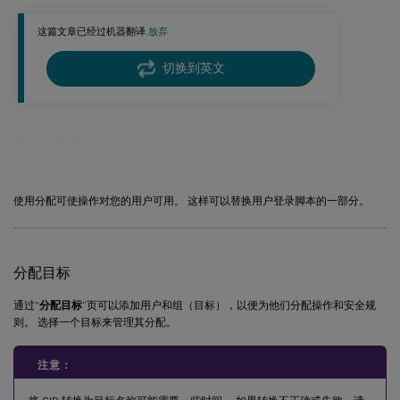
创建条件
这篇文章已经过机器翻译.
放弃
更多信息
切换到英文
条件不适用于计算机设置
分配组
Assignments
创建分配组
查看分配组
编辑分配组
使用分配可使操作对您的用户可用。 这样可以替换用户登录脚本的一部分。
删除分配组
分配目标
通过“
分配目标
”页可以添加用户和组（目标），以便为他们分配操作和安全规
则。 选择一个目标来管理其分配。
注意：