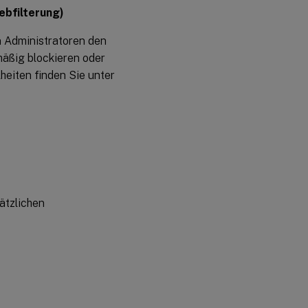
ebfilterung)
17.
August
n Administratoren den
2023
äßig blockieren oder
heiten finden Sie unter
07.
Juni
2023
29
May
2023
ätzlichen
10.
April
2023
29.
März
2023