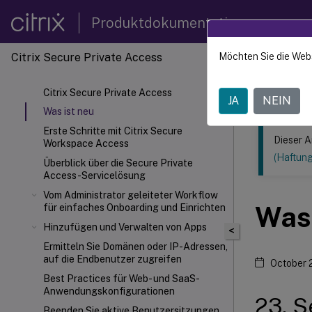
Produktdokumentation
Citrix Secure Private Access
Möchten Sie die Web
Dieser Inhalt
Citrix 
Citrix Secure Private Access
JA
NEIN
Was ist neu
Erste Schritte mit Citrix Secure
Dieser A
Workspace Access
(Haftun
Überblick über die Secure Private
Access-Servicelösung
Vom Administrator geleiteter Workflow
Was 
für einfaches Onboarding und Einrichten
Hinzufügen und Verwalten von Apps
<
Ermitteln Sie Domänen oder IP-Adressen,
auf die Endbenutzer zugreifen
October 
Best Practices für Web- und SaaS-
Anwendungskonfigurationen
23. 
Beenden Sie aktive Benutzersitzungen