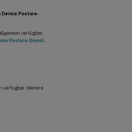
15.
Oktober
 Device Posture-
2020
allgemein verfügbar.
08.
Oktober
vice Posture-Dienst
.
2020
24.
September
2020
07.
Juli
in verfügbar. Weitere
2020
19.
Juni
2020
08