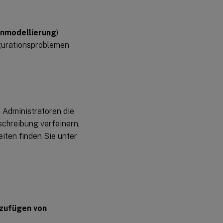
Juli
2022
ienmodellierung
)
01.
gurationsproblemen
Juni
2022
04.
April
2022
 Administratoren die
schreibung verfeinern,
16.
Februar
iten finden Sie unter
2022
11.
Oktober
2021
30.
nzufügen von
Juli
2021