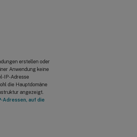
07.
März
2023
23.
Januar
2023
dungen erstellen oder
22.
Dezember
iner Anwendung keine
2022
l-IP-Adresse
ohl die Hauptdomäne
03.
Oktober
struktur angezeigt.
2022
P-Adressen, auf die
09.
September
2022
15.