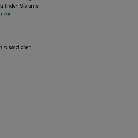
Dezember
zu finden Sie unter
2023
n zur
16.
Oktober
2023
11.
n zusätzlichen
September
2023
30.
August
2023
28.
August
2023
22.
August
2023