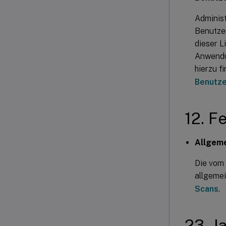
Administ
Benutzer
dieser L
Anwendu
hierzu f
Benutze
12. F
Allgeme
Die vom 
allgemei
Scans
.
23. J