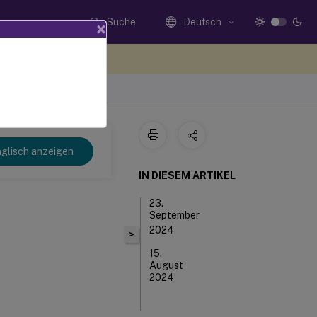
Suche
Deutsch
×
n Sie hier Feedback
glisch anzeigen
IN DIESEM ARTIKEL
23.
September
2024
>
15.
August
2024
16.