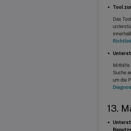
Tool zu
Das Tool
unterstü
innerhal
Richtli
Unterst
Mithilfe
Suche an
um die P
Diagnos
13. M
Unterst
Benutze