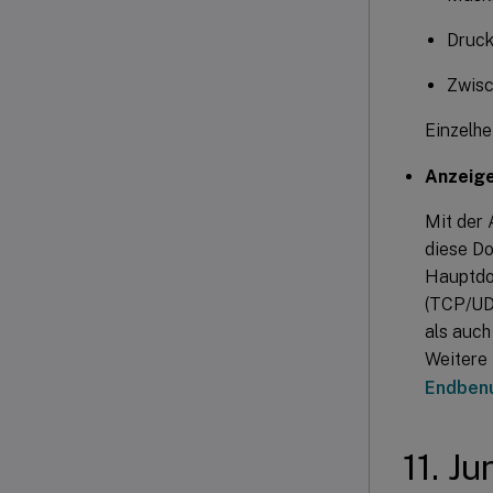
Druck
Zwisc
Einzelhe
Anzeige
Mit der
diese D
Hauptdo
(TCP/UDP
als auch
Weitere 
Endbenu
11. J