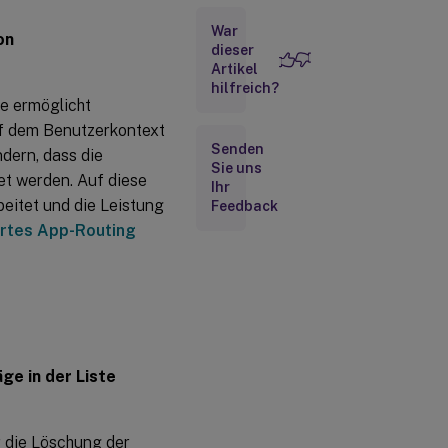
Juli
War
2024
on
dieser
Artikel
11.
hilfreich?
Juni
ie ermöglicht
2024
uf dem Benutzerkontext
Senden
dern, dass die
Sie uns
13.
t werden. Auf diese
Ihr
März
beitet und die Leistung
Feedback
2024
rtes App-Routing
12.
Februar
2024
23.
Januar
ge in der Liste
2024
20.
r die Löschung der