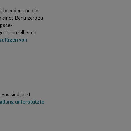
rt beenden und die
09.
n eines Benutzers zu
Juni
2021
space-
ff. Einzelheiten
nzufügen von
22
May
2021
01
May
2021
15.
ans sind jetzt
März
altung unterstützte
2021
11.
November
2020