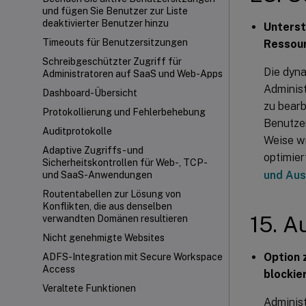
und fügen Sie Benutzer zur Liste
deaktivierter Benutzer hinzu
Unterst
Timeouts für Benutzersitzungen
Ressou
Schreibgeschützter Zugriff für
Die dyna
Administratoren auf SaaS und Web-Apps
Administ
Dashboard-Übersicht
zu bearb
Protokollierung und Fehlerbehebung
Benutze
Auditprotokolle
Weise wi
Adaptive Zugriffs- und
optimier
Sicherheitskontrollen für Web-, TCP-
und Aus
und SaaS-Anwendungen
Routentabellen zur Lösung von
Konflikten, die aus denselben
15. A
verwandten Domänen resultieren
Nicht genehmigte Websites
Option 
ADFS-Integration mit Secure Workspace
Access
blockie
Veraltete Funktionen
Administ