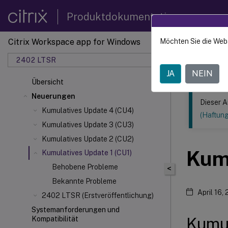
Produktdokumentation
Citrix Workspace app for Windows
Möchten Sie die Web
Dieser Inhalt
2402 LTSR
Citrix
JA
NEIN
Übersicht
Neuerungen
Dieser A
Kumulatives Update 4 (CU4)
(Haftun
Kumulatives Update 3 (CU3)
Kumulatives Update 2 (CU2)
Kumu
Kumulatives Update 1 (CU1)
Behobene Probleme
<
Bekannte Probleme
April 16,
2402 LTSR (Erstveröffentlichung)
Systemanforderungen und
Kumul
Kompatibilität