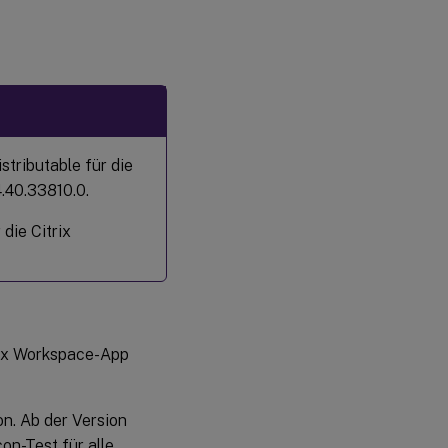
stributable für die
.40.33810.0.
die Citrix
rix Workspace-App
n. Ab der Version
n-Test für alle