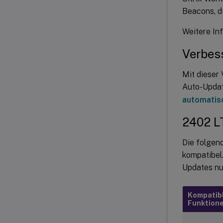
Beacons, di
Weitere In
Verbes
Mit dieser
Auto-Update
automatis
2402 L
Die folgen
kompatibel.
Updates nu
Kompatib
Funktion