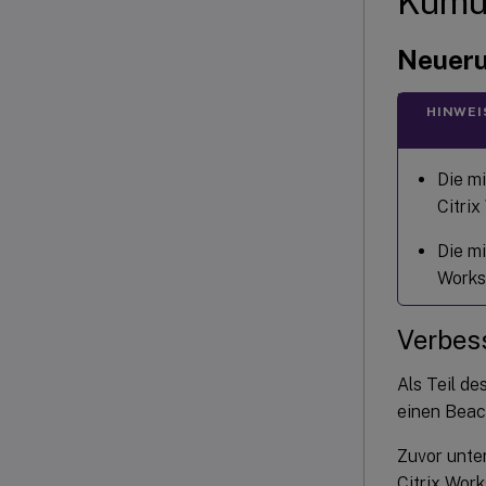
Kumul
Neuer
HINWEI
Die mi
Citri
Die mi
Works
Verbes
Als Teil d
einen Beac
Zuvor unte
Citrix Wor