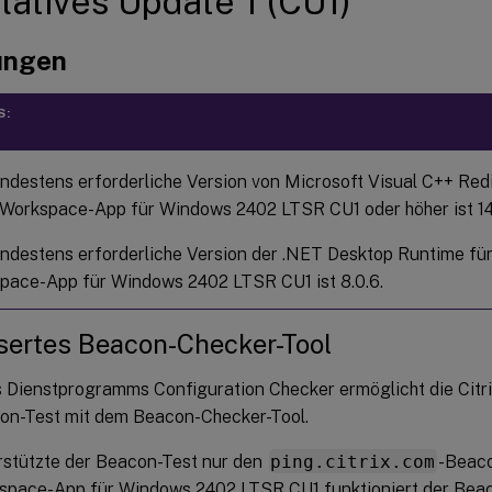
atives Update 1 (CU1)
ungen
S:
ndestens erforderliche Version von Microsoft Visual C++ Redi
x Workspace-App für Windows 2402 LTSR CU1 oder höher ist 14
ndestens erforderliche Version der .NET Desktop Runtime für 
pace-App für Windows 2402 LTSR CU1 ist 8.0.6.
sertes Beacon-Checker-Tool
es Dienstprogramms Configuration Checker ermöglicht die Cit
on-Test mit dem Beacon-Checker-Tool.
rstützte der Beacon-Test nur den
ping.citrix.com
-Beaco
kspace-App für Windows 2402 LTSR CU1 funktioniert der Beaco