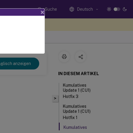
Suche
Deutsch
×
n Sie hier Feedback
ws
glisch anzeigen
IN DIESEM ARTIKEL
Kumulatives
Update 1 (CU1)
Hotfix 3
>
Kumulatives
Update 1 (CU1)
Hotfix 1
Kumulatives
Update 1 (CU1)