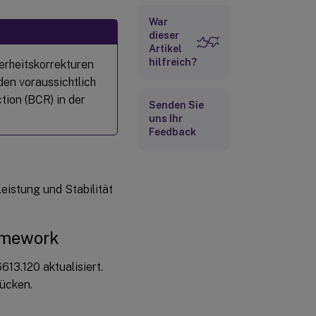
War
dieser
Artikel
hilfreich?
erheitskorrekturen
en voraussichtlich
tion (BCR) in der
Senden Sie
uns Ihr
Feedback
eistung und Stabilität
amework
13.120 aktualisiert.
lücken.