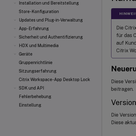
Installation und Bereitstellung
Store-Konfiguration
HINWEI
Updates und Plug-in-Verwaltung
Die Citr
App-Erfahrung
für das 
Sicherheit und Authentifizierung
auf Kund
HDX
und Multimedia
Citrix W
Geräte
Gruppenrichtlinie
Neuer
Sitzungserfahrung
Citrix Workspace-App Desktop Lock
Diese Vers
SDK und API
beitragen.
Fehlerbehebung
Versio
Einstellung
Die Versio
Diese aktua