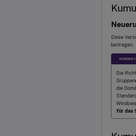
Kumul
Neuer
Diese Vers
beitragen.
HINWEI
Die Richt
Gruppenr
die Domä
Standard
Windows 
für das 