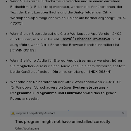
Wenn Sie externe Bildschirme verwenden und zu einem einzelnen
Bildschirm (z. B. Laptop) wechseln, werden die Menüoptionen, der
Text der Benutzeroberfläche und die Dialogfelder der Citrix
Workspace-App möglicherweise kleiner als normal angezeigt. [HDX-
47575]
Wenn Sie ein Upgrade auf die Citrix Workspace-App-Version 2402
durchführen, wird der Befehl
InstallEmbeddedBrowser=N
nicht
ausgeführt, wenn Citrix Enterprise Browser bereits installiert ist.
[RFWIN-33169]
Wenn Sie Mono-Audio für Stereo-Audiostreams verwenden, hören
Sie möglicherweise nur einen Audiokanal in einem Ohrhörer, anstatt
beide Kanäle auf beiden Ohren zu empfangen. [HDX-56344]
Während der Deinstallation der Citrix Workspace-App 2402 LTSR
für Windows – Vorschauversion über
Systemsteuerung
>
Programme
>
Programme und Funktionen
wird das folgende
Popup angezeigt: