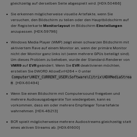
gleichzeitig auf derselben Seite abgespielt wird. [HDX-50486]
Sie erkennen möglicherweise visuelle Artefakte, wenn Sie
versuchen, den Bildschirm zu teilen oder den Hauptbildschirm auf
der Registerkarte
Monitorlayout
im Bildschirm
Einstellungen
anzupassen. [HDX-59798]
Windows Media Player (WMP) zeigt einen schwarzen Bildschirm mit
aktiviertem Rave auf einem Monitor an, wenn der primäre Monitor
nicht der Monitor ganz links ist (wenn mehrere GPUs beteiligt sind).
Um dieses Problem zu beheben, wurde der Standard-Renderer von
VMR9
auf
EVR
geändert. Wenn Sie
EVR
deaktivieren möchten,
erstellen Sie DWORD AllowEvrH264 = 0 unter
Computer\HKEY_CURRENT_USER\Software\Citrix\HDXMediaStrea
m
. [HDX-60494]
Wenn Sie einen Bildschirm mit Computersound freigeben und
mehrere Audioausgabegeräte Ton wiedergeben, kann es
vorkommen, dass ein oder mehrere Empfänger Tonartefakte
wahrnehmen. [HDX-48213]
BCR spielt möglicherweise mehrere Audiostreams gleichzeitig statt
eines aktiven Streams ab. [HDX-61600]