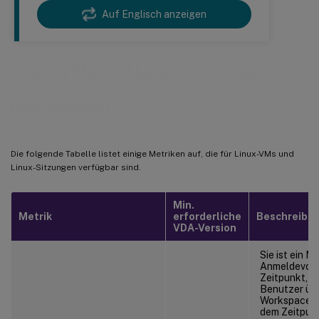
Auf Englisch anzeigen
Linux-VMs und Linux-Sitzungen
überwachen
Die folgende Tabelle listet einige Metriken auf, die für Linux-VMs und
Linux-Sitzungen verfügbar sind.
Min.
Metrik
erforderliche
Beschreibu
VDA-Version
Sie ist ein M
Anmeldevor
Zeitpunkt, z
Benutzer über
Workspace-Ap
dem Zeitpunk