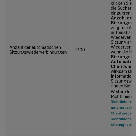
klicken Sie 
die Sucherg
einzugrenzen
Anzahl der
Sitzungswi
zeigt die An
automatisch
Wiederverbin
Sitzung an. 
Wiederverbind
Anzahl der automatischen
2109
wenn die Ric
Sitzungswiederverbindungen
Sitzungszu
Automatis
Clientwied
wirksam sind
Information
Sitzungswie
finden Sie u
Weitere Info
Richtlinien f
Richtlinienein
automatische
Clientwiederv
Richtlinienein
Sitzungszuver