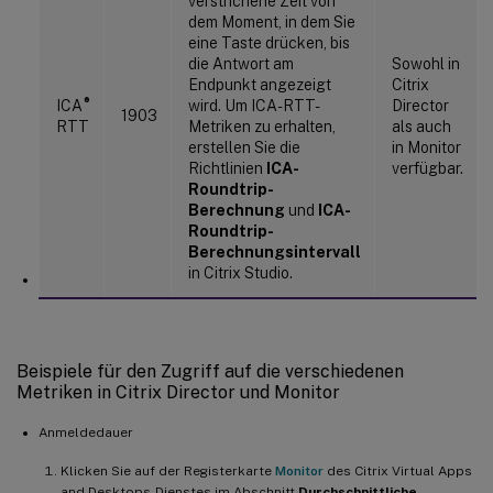
verstrichene Zeit von
dem Moment, in dem Sie
eine Taste drücken, bis
die Antwort am
Sowohl in
Endpunkt angezeigt
Citrix
®
ICA
wird. Um ICA-RTT-
Director
1903
RTT
Metriken zu erhalten,
als auch
erstellen Sie die
in Monitor
Richtlinien
ICA-
verfügbar.
Roundtrip-
Berechnung
und
ICA-
Roundtrip-
Berechnungsintervall
in Citrix Studio.
Beispiele für den Zugriff auf die verschiedenen
Metriken in Citrix Director und Monitor
Anmeldedauer
Klicken Sie auf der Registerkarte
Monitor
des Citrix Virtual Apps
and Desktops-Dienstes im Abschnitt
Durchschnittliche