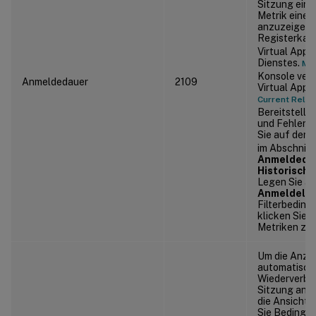
Sitzung einsa
Metrik einer
anzuzeigen, 
Registerkar
Virtual Apps
Dienstes.
Mon
Konsole verf
Anmeldedauer
2109
Virtual Apps
Current Rele
Bereitstell
und Fehler z
Sie auf der 
im Abschnitt
Anmeldeda
Historisch
Legen Sie au
Anmeldelei
Filterbeding
klicken Sie 
Metriken zu v
Um die Anzah
automatisch
Wiederverbin
Sitzung anzu
die Ansicht
Sie Bedingu