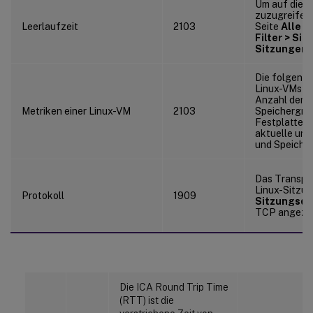
Um auf diese
zuzugreifen,
Leerlaufzeit
2103
Seite
Alle S
Filter > Sit
Sitzungen
a
Die folgende
Linux-VMs si
Anzahl der 
Metriken einer Linux-VM
2103
Speichergrö
Festplatten
aktuelle und
und Speiche
Das Transpor
Linux-Sitzun
Protokoll
1909
Sitzungsde
TCP angezei
Die ICA Round Trip Time
(RTT) ist die