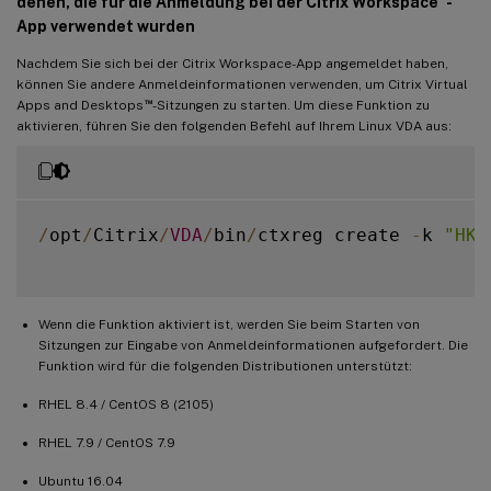
denen, die für die Anmeldung bei der Citrix Workspace
-
App verwendet wurden
Nachdem Sie sich bei der Citrix Workspace-App angemeldet haben,
können Sie andere Anmeldeinformationen verwenden, um Citrix Virtual
™
Apps and Desktops
-Sitzungen zu starten. Um diese Funktion zu
aktivieren, führen Sie den folgenden Befehl auf Ihrem Linux VDA aus:
/
opt
/
Citrix
/
VDA
/
bin
/
ctxreg create 
-
k 
"HKL
Wenn die Funktion aktiviert ist, werden Sie beim Starten von
Sitzungen zur Eingabe von Anmeldeinformationen aufgefordert. Die
Funktion wird für die folgenden Distributionen unterstützt:
RHEL 8.4 / CentOS 8 (2105)
RHEL 7.9 / CentOS 7.9
Ubuntu 16.04