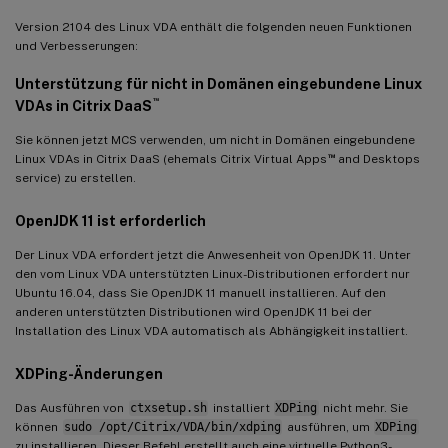
Version 2104 des Linux VDA enthält die folgenden neuen Funktionen
und Verbesserungen:
Unterstützung für nicht in Domänen eingebundene Linux
™
VDAs in Citrix DaaS
Sie können jetzt MCS verwenden, um nicht in Domänen eingebundene
™
Linux VDAs in Citrix DaaS (ehemals Citrix Virtual Apps
and Desktops
service) zu erstellen.
OpenJDK 11 ist erforderlich
Der Linux VDA erfordert jetzt die Anwesenheit von OpenJDK 11. Unter
den vom Linux VDA unterstützten Linux-Distributionen erfordert nur
Ubuntu 16.04, dass Sie OpenJDK 11 manuell installieren. Auf den
anderen unterstützten Distributionen wird OpenJDK 11 bei der
Installation des Linux VDA automatisch als Abhängigkeit installiert.
XDPing
-Änderungen
Das Ausführen von
ctxsetup.sh
installiert
XDPing
nicht mehr. Sie
können
sudo /opt/Citrix/VDA/bin/xdping
ausführen, um
XDPing
zu installieren. Dieser Befehl erstellt auch eine virtuelle Python3-