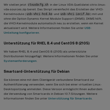
Wir stellen jetzt
ctxusbcfg.sh
in der Linux VDA-Quelldatei citrix-linux-
vda-sources.zip bereit. Das Skript vereinfacht das Erstellen der VHCI-
Kernelmodule (
usb-vhci-hcd.ko
und
usb-vhci-iocif.ko
) mit und
ohne die Option Dynamic Kernel Module Support (DKMS). DKMS hilft,
die VHCI-Kernelmodule automatisch neu zu erstellen, wenn ein Kernel
aktualisiert wird. Weitere Informationen finden Sie unter
USB-
Umleitung konfigurieren
.
Unterstützung für RHEL 8.4 und CentOS 8 (2105)
Wir haben RHEL 8.4 und CentOS 8 (2105) als unterstützte
Distributionen hinzugefügt. Weitere Informationen finden Sie unter
Systemanforderungen
.
Smartcard-Unterstützung für Debian
Sie können eine mit dem Clientgerät verbundene Smartcard zur
Authentifizierung verwenden, wenn Sie sich bei einer virtuellen Linux-
Desktopsitzung anmelden. Diese Version ermöglicht Ihnen außerdem
die Verwendung von Smartcards in Debian 10.7-Sitzungen. Weitere
Informationen finden Sie unter
Unterstützung für Smartcards
.