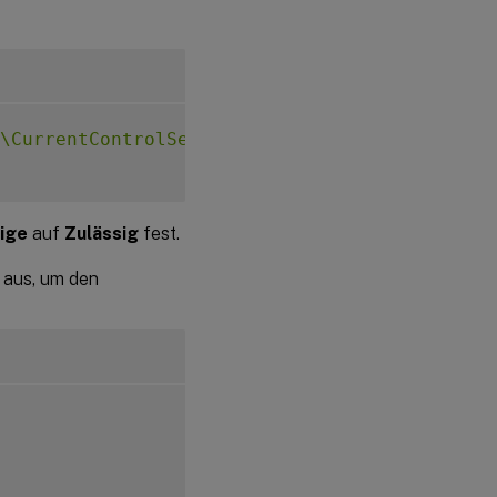
\CurrentControlSet\Control\Citrix\VirtualCha
ige
auf
Zulässig
fest.
 aus, um den