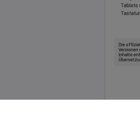
Tablets 
Tastatur
Die offizi
Versionen 
Inhalte en
Übersetzun