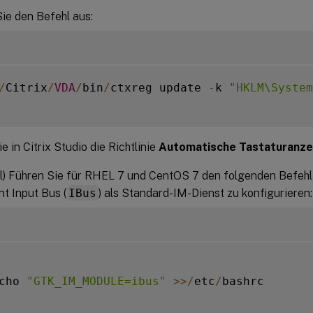
ie den Befehl aus:
/
Citrix
/
VDA
/
bin
/
ctxreg update 
-
k 
"HKLM\System
e in Citrix Studio die Richtlinie
Automatische Tastaturanze
l) Führen Sie für RHEL 7 und CentOS 7 den folgenden Befehl
nt Input Bus (
IBus
) als Standard-IM-Dienst zu konfigurieren:
cho 
"GTK_IM_MODULE=ibus"
>>
/
etc
/
bashrc
