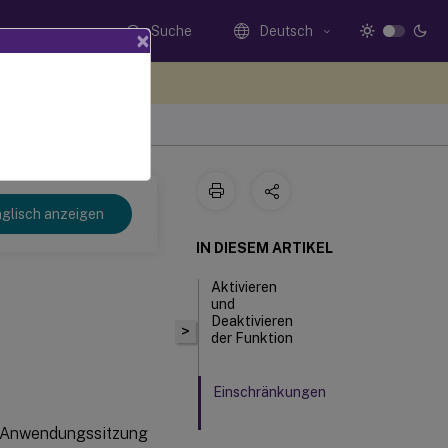
Suche
Deutsch
×
n Sie hier Feedback
glisch anzeigen
IN DIESEM ARTIKEL
Aktivieren
und
Deaktivieren
>
der Funktion
Einschränkungen
der Anwendungssitzung