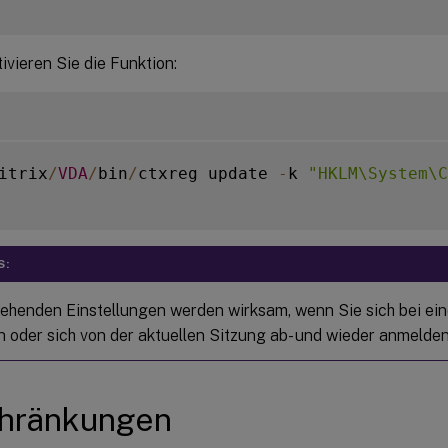
ivieren Sie die Funktion:
itrix
/
VDA
/
bin
/
ctxreg update 
-
k 
"HKLM\System\C
S:
tehenden Einstellungen werden wirksam, wenn Sie sich bei ei
 oder sich von der aktuellen Sitzung ab- und wieder anmelden
chränkungen