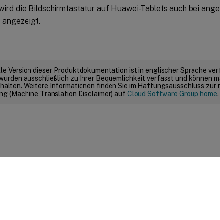
wird die Bildschirmtastatur auf Huawei-Tablets auch bei ang
 angezeigt.
elle Version dieser Produktdokumentation ist in englischer Sprache ver
wurden ausschließlich zu Ihrer Bequemlichkeit verfasst und können m
thalten. Weitere Informationen finden Sie im Haftungsausschluss zur
g (Machine Translation Disclaimer) auf
Cloud Software Group home
.
Feedback zur Site
|
Ihre Datenschutzauswahl
|
Datenschutz un