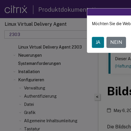
Produktdokumentation
Linux Virtual Delivery Agent
Möchten Sie die Web
Dieser Inhalt
2303
Linux V
JA
NEIN
Linux Virtual Delivery Agent 2303
Neuerungen
Dieser A
Systemanforderungen
(Haftun
Installation
Konfigurieren
Bild
Verwaltung
Authentifizierung
<
Datei
May 6, 2
Grafik
Allgemeine Inhaltsumleitung
Die Bildsch
Tastatur