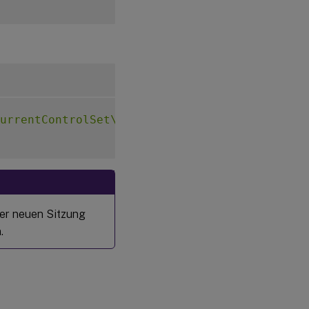
urrentControlSet\Control\Citrix\VirtualChann
ner neuen Sitzung
.