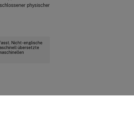
eschlossener physischer
fasst. Nicht-englische
aschinell übersetzte
 maschinellen
d rechtliche Bestimmungen
|
Cookie-Einstellungen
|
docs.cloud.com