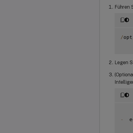
Führen S
/
opt
Legen Si
(Optiona
Intellige
-
  e