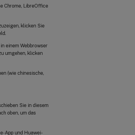
le Chrome, LibreOffice
uzeigen, klicken Sie
ld.
e in einem Webbrowser
zu umgehen, klicken
en (wie chinesische,
schieben Sie in diesem
ach oben, um das
ace-App und Huawei-