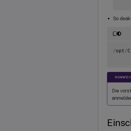
So deakt
/
opt
/
C
HINWEI
Die vors
anmelden
Eins