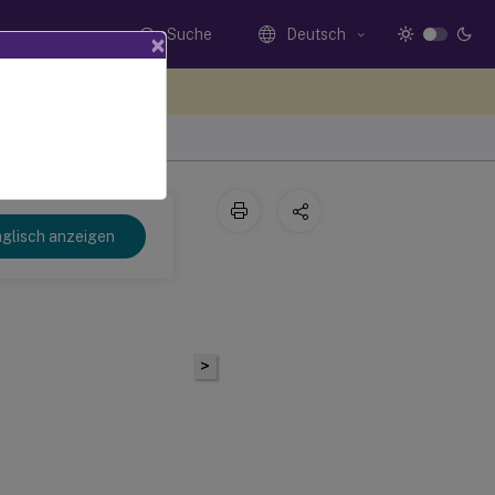
Suche
Deutsch
×
n Sie hier Feedback
glisch anzeigen
>