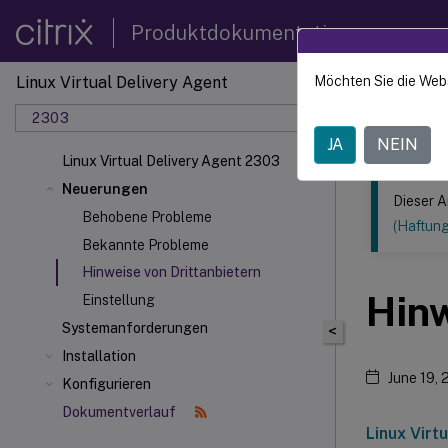
Produktdokumentation
Linux Virtual Delivery Agent
Möchten Sie die Web
Dieser Inhalt
2303
Linux V
JA
NEIN
Linux Virtual Delivery Agent 2303
Neuerungen
Dieser A
Behobene Probleme
(Haftun
Bekannte Probleme
Hinweise von Drittanbietern
Hinw
Einstellung
Systemanforderungen
<
Installation
June 19,
Konfigurieren
Dokumentverlauf
Linux Virt