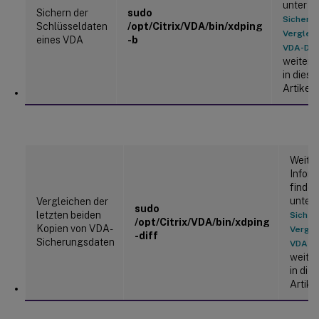
unter
Sichern der
sudo
Sicheru
Schlüsseldaten
/opt/Citrix/VDA/bin/xdping
Vergleic
eines VDA
-b
VDA-Dat
weiter 
in dies
Artikel.
Weite
Infor
finden
unter
Vergleichen der
sudo
letzten beiden
Sicher
/opt/Citrix/VDA/bin/xdping
Kopien von VDA-
Vergle
-diff
Sicherungsdaten
VDA-D
weiter
in die
Artikel