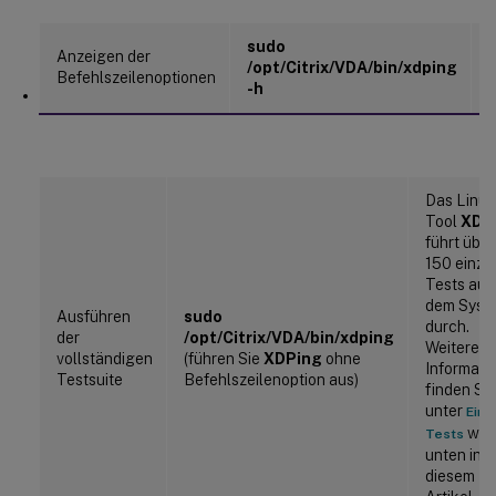
sudo
Anzeigen der
/opt/Citrix/VDA/bin/xdping
Befehlszeilenoptionen
-h
Das Linux
Tool
XDP
führt über
150 einze
Tests auf
dem Syst
Ausführen
sudo
durch.
der
/opt/Citrix/VDA/bin/xdping
Weitere
vollständigen
(führen Sie
XDPing
ohne
Informati
Testsuite
Befehlszeilenoption aus)
finden Sie
unter
Einz
weit
Tests
unten in
diesem