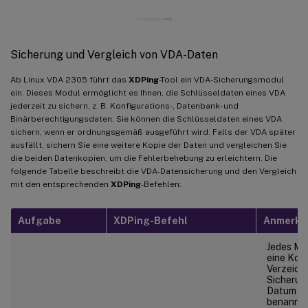
Sicherung und Vergleich von VDA-Daten
Ab Linux VDA 2305 führt das
XDPing
-Tool ein VDA-Sicherungsmodul
ein. Dieses Modul ermöglicht es Ihnen, die Schlüsseldaten eines VDA
jederzeit zu sichern, z. B. Konfigurations-, Datenbank- und
Binärberechtigungsdaten. Sie können die Schlüsseldaten eines VDA
sichern, wenn er ordnungsgemäß ausgeführt wird. Falls der VDA später
ausfällt, sichern Sie eine weitere Kopie der Daten und vergleichen Sie
die beiden Datenkopien, um die Fehlerbehebung zu erleichtern. Die
folgende Tabelle beschreibt die VDA-Datensicherung und den Vergleich
mit den entsprechenden
XDPing
-Befehlen:
Aufgabe
XDPing
-Befehl
Anmerku
Jedes Ma
eine Kopi
Verzeich
Sicherun
Datum un
benannt, 