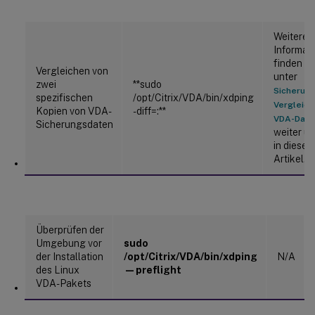
Weitere
Informat
finden Si
Vergleichen von
unter
zwei
**sudo
Sicherung
spezifischen
/opt/Citrix/VDA/bin/xdping
Vergleich
Kopien von VDA-
-diff=
:
**
VDA-Date
Sicherungsdaten
weiter u
in diesem
Artikel.
Überprüfen der
Umgebung vor
sudo
der Installation
/opt/Citrix/VDA/bin/xdping
N/A
des Linux
—preflight
VDA-Pakets