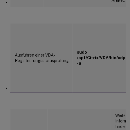
Artikel.
sudo
Ausführen einer VDA-
/opt/Citrix/VDA/bin/xdpin
Registrierungsstatusprüfung
-a
Weitere
Informa
finden 