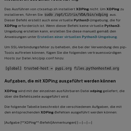
Das Ausführen von ctxsetup.sh installiert
XDPing
nicht. Um
XDPing
zu
installieren, führen Sie
sudo /opt/Citrix/VDA/bin/xdping
aus.
Dieser Befehl erstellt auch eine virtuelle
Python3
-Umgebung, die für
XDPing
erforderlich ist. Wenn dieser Befehl keine virtuelle
Python3
-
Umgebung erstellen kann, erstellen Sie diese manuell gemäß den
Anweisungen unter
Erstellen einer virtuellen
Python3
-Umgebung
.
Um SSL-Verbindungsfehler zu beheben, die bei der Verwendung des pip-
Tools auftreten können, fügen Sie die folgenden vertrauenswürdigen
Hosts zur Datei /etc/pip.conf hinzu:
[global]
trusted-host =
pypi.org
files.pythonhosted.org
Aufgaben, die mit
XDPing
ausgeführt werden können
XDPing
wird mit der einzelnen ausführbaren Datei
xdping
geliefert, die
über die Befehlszeile ausgeführt wird.
Die folgende Tabelle beschreibt die verschiedenen Aufgaben, die mit
den entsprechenden
XDPing
-Befehlen ausgeführt werden können:
|Aufgabe |**XDPing**-Befehl|Anmerkungen| |—|—|—|