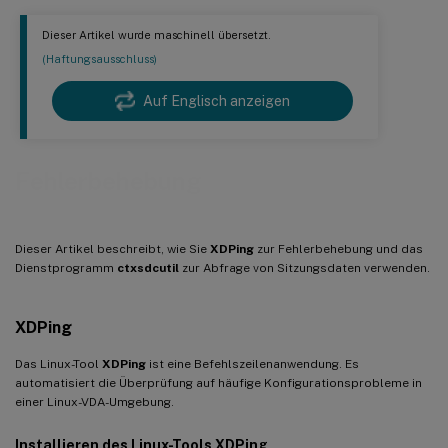
Dieser Artikel wurde maschinell übersetzt.
(Haftungsausschluss)
Auf Englisch anzeigen
Fehlerbehebung
Dieser Artikel beschreibt, wie Sie
XDPing
zur Fehlerbehebung und das
Dienstprogramm
ctxsdcutil
zur Abfrage von Sitzungsdaten verwenden.
XDPing
Das Linux-Tool
XDPing
ist eine Befehlszeilenanwendung. Es
automatisiert die Überprüfung auf häufige Konfigurationsprobleme in
einer Linux-VDA-Umgebung.
Installieren des Linux-Tools
XDPing