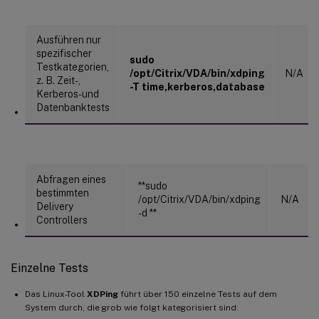
Ausführen nur
spezifischer
sudo
Testkategorien,
/opt/Citrix/VDA/bin/xdping
N/A
z. B. Zeit-,
-T time,kerberos,database
Kerberos- und
Datenbanktests
Abfragen eines
**sudo
bestimmten
/opt/Citrix/VDA/bin/xdping
N/A
Delivery
-d
**
Controllers
Einzelne Tests
Das Linux-Tool
XDPing
führt über 150 einzelne Tests auf dem
System durch, die grob wie folgt kategorisiert sind: