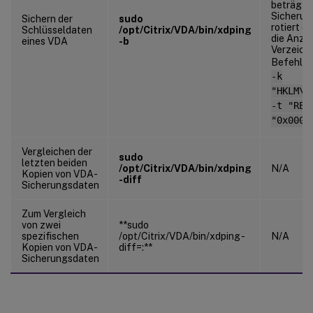
beträgt 
Sicherun
Sichern der
sudo
rotiert o
Schlüsseldaten
/opt/Citrix/VDA/bin/xdping
die Anzah
eines VDA
-b
Verzeich
Befehl a
-k
"HKLM\S
-t "REG
"0x0000
Vergleichen der
sudo
letzten beiden
/opt/Citrix/VDA/bin/xdping
N/A
Kopien von VDA-
-diff
Sicherungsdaten
Zum Vergleich
von zwei
**sudo
spezifischen
/opt/Citrix/VDA/bin/xdping -
N/A
Kopien von VDA-
diff=
:
**
Sicherungsdaten