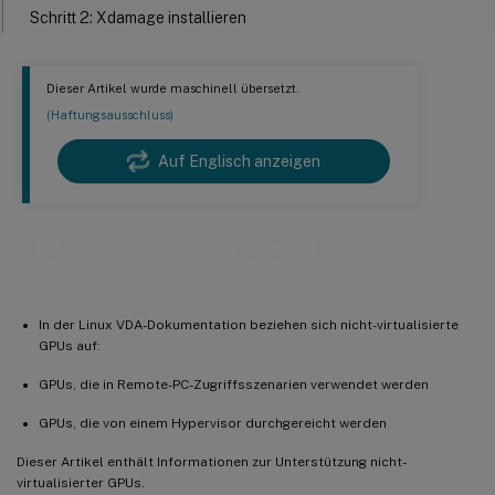
Schritt 2: Xdamage installieren
Schritt 3: XDamage durch Ausführen des folgenden Befehls
aktivieren
Dieser Artikel wurde maschinell übersetzt.
Schritt 4: Xorg-Konfigurationsdateien ändern
(Haftungsausschluss)
Monitor-Blanking für Remote-PC-Zugriff-VDAs
Auf Englisch anzeigen
Fehlerbehebung
Keine oder verzerrte Grafikausgabe
Nicht-virtualisierte GPUs
In der Linux VDA-Dokumentation beziehen sich nicht-virtualisierte
GPUs auf:
GPUs, die in Remote-PC-Zugriffsszenarien verwendet werden
GPUs, die von einem Hypervisor durchgereicht werden
Dieser Artikel enthält Informationen zur Unterstützung nicht-
virtualisierter GPUs.