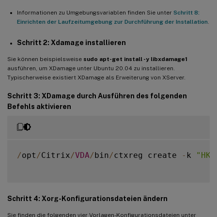
Informationen zu Umgebungsvariablen finden Sie unter
Schritt 8:
Einrichten der Laufzeitumgebung zur Durchführung der Installation
.
Schritt 2:
Xdamage
installieren
Sie können beispielsweise
sudo apt-get install -y libxdamage1
ausführen, um XDamage unter Ubuntu 20.04 zu installieren.
Typischerweise existiert XDamage als Erweiterung von XServer.
Schritt 3: XDamage durch Ausführen des folgenden
Befehls aktivieren
/
opt
/
Citrix
/
VDA
/
bin
/
ctxreg create 
-
k 
"HKE
Schritt 4: Xorg-Konfigurationsdateien ändern
Sie finden die folgenden vier Vorlagen-Konfigurationsdateien unter