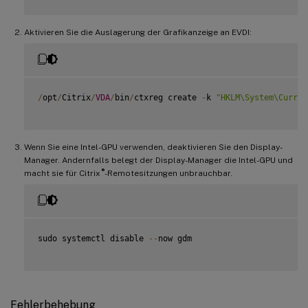
Aktivieren Sie die Auslagerung der Grafikanzeige an EVDI:
/
opt
/
Citrix
/
VDA
/
bin
/
ctxreg create 
-
k 
"HKLM\System\Curren
Wenn Sie eine Intel-GPU verwenden, deaktivieren Sie den Display-
Manager. Andernfalls belegt der Display-Manager die Intel-GPU und
®
macht sie für Citrix
-Remotesitzungen unbrauchbar.
sudo systemctl disable 
--
now gdm

Fehlerbehebung