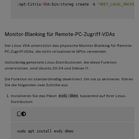
/
opt
/
Citrix
/
VDA
/
bin
/
ctxreg create 
-
k 
"HKEY_LOCAL_MACHINE
Monitor-Blanking für Remote-PC-Zugriff-VDAs
Der Linux VDA unterstützt das physische Monitor-Blanking für Remote-
PC-Zugriff-VDAs, die nicht-virtualisierte GPUs verwenden.
Vollständig getestete Linux-Distributionen, die diese Funktion
unterstützen, sind Ubuntu 20.04 und Debian 11.
Die Funktion ist standardmäßig deaktiviert. Um sie zu aktivieren, führen
Sie die folgenden zwei Schritte aus:
Installieren Sie das Paket
evdi-dkms
basierend auf Ihrer Linux-
Distribution:
sudo apt install evdi
-
dkms
