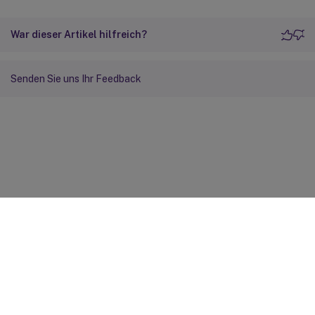
War dieser Artikel hilfreich?
Senden Sie uns Ihr Feedback
Feedback zur Site
Ihre Datenschutzauswahl
Datenschutz und rechtliche
Bestimmungen
Cookie-Einstellungen
docs.cloud.com
© 1999-
2026
Cloud Software Group, Inc. All rights reserved.