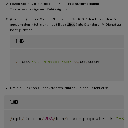
Legen Sie in Citrix Studio die Richtlinie
Automatische
Tastaturanzeige
auf
Zulässig
fest.
(Optional) Führen Sie für RHEL 7 und CentOS 7 den folgenden Befehl
aus, um den Intelligent Input Bus (
IBus
) als Standard-IM-Dienst zu
konfigurieren:
-
  echo 
"GTK_IM_MODULE=ibus"
>>
/
etc
/
bashrc

Um die Funktion zu deaktivieren, führen Sie den Befehl aus:
/
opt
/
Citrix
/
VDA
/
bin
/
ctxreg update 
-
k 
"HKL