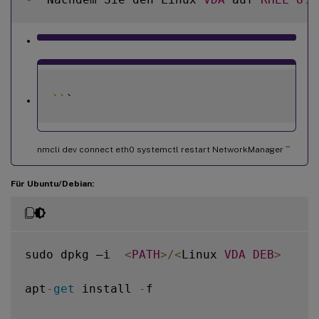
`
`
nmcli dev connect eth0 systemctl restart NetworkManager
```
Für Ubuntu/Debian:
sudo dpkg –i  
<
PATH
>
/
<
Linux 
VDA
DEB
>
apt
-
get
 install 
-
f
