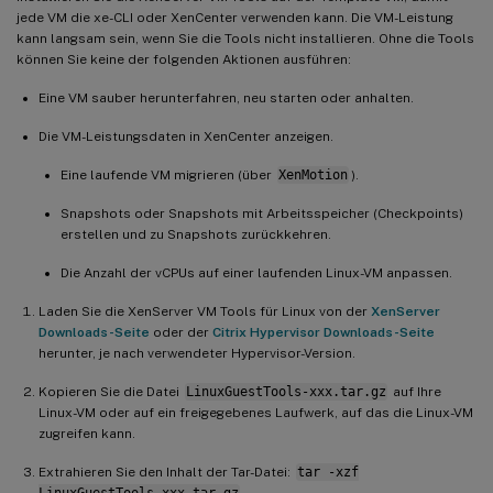
jede VM die xe-CLI oder XenCenter verwenden kann. Die VM-Leistung
kann langsam sein, wenn Sie die Tools nicht installieren. Ohne die Tools
können Sie keine der folgenden Aktionen ausführen:
Eine VM sauber herunterfahren, neu starten oder anhalten.
Die VM-Leistungsdaten in XenCenter anzeigen.
Eine laufende VM migrieren (über
XenMotion
).
Snapshots oder Snapshots mit Arbeitsspeicher (Checkpoints)
erstellen und zu Snapshots zurückkehren.
Die Anzahl der vCPUs auf einer laufenden Linux-VM anpassen.
Laden Sie die XenServer VM Tools für Linux von der
XenServer
Downloads-Seite
oder der
Citrix Hypervisor Downloads-Seite
herunter, je nach verwendeter Hypervisor-Version.
Kopieren Sie die Datei
LinuxGuestTools-xxx.tar.gz
auf Ihre
Linux-VM oder auf ein freigegebenes Laufwerk, auf das die Linux-VM
zugreifen kann.
Extrahieren Sie den Inhalt der Tar-Datei:
tar -xzf