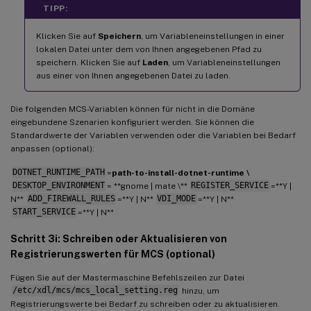
TIPP:
Klicken Sie auf
Speichern
, um Variableneinstellungen in einer
lokalen Datei unter dem von Ihnen angegebenen Pfad zu
speichern. Klicken Sie auf
Laden
, um Variableneinstellungen
aus einer von Ihnen angegebenen Datei zu laden.
Die folgenden MCS-Variablen können für nicht in die Domäne
eingebundene Szenarien konfiguriert werden. Sie können die
Standardwerte der Variablen verwenden oder die Variablen bei Bedarf
anpassen (optional):
DOTNET_RUNTIME_PATH
=
path-to-install-dotnet-runtime \
DESKTOP_ENVIRONMENT
= **gnome | mate \**
REGISTER_SERVICE
=**Y |
N**
ADD_FIREWALL_RULES
=**Y | N**
VDI_MODE
=**Y | N**
START_SERVICE
=**Y | N**
Schritt 3i: Schreiben oder Aktualisieren von
Registrierungswerten für MCS (optional)
Fügen Sie auf der Mastermaschine Befehlszeilen zur Datei
/etc/xdl/mcs/mcs_local_setting.reg
hinzu, um
Registrierungswerte bei Bedarf zu schreiben oder zu aktualisieren.