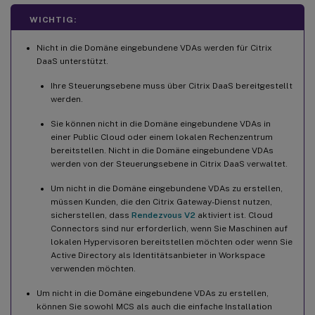
Schritt 3d: (Nur für SUSE) ntfs-3g manuell installieren
WICHTIG:
Schritt 3e: (Nur für Ubuntu) Bearbeiten der Datei
Nicht in die Domäne eingebundene VDAs werden für Citrix
/etc/network/interfaces
DaaS unterstützt.
Schritt 3f: (Nur für Ubuntu) Verweisen auf /etc/resolv.conf
Ihre Steuerungsebene muss über Citrix DaaS bereitgestellt
werden.
Schritt 3g: Angeben einer zu verwendenden Datenbank
Sie können nicht in die Domäne eingebundene VDAs in
Schritt 3h: Konfigurieren von MCS-Variablen
einer Public Cloud oder einem lokalen Rechenzentrum
Schritt 3i: Schreiben oder Aktualisieren von
bereitstellen. Nicht in die Domäne eingebundene VDAs
Registrierungswerten für MCS (optional)
werden von der Steuerungsebene in Citrix DaaS verwaltet.
Schritt 3j: Erstellen eines Masterimages
Um nicht in die Domäne eingebundene VDAs zu erstellen,
müssen Kunden, die den Citrix Gateway-Dienst nutzen,
Schritt 4: Erstellen eines Maschinenkatalogs
sicherstellen, dass
Rendezvous V2
aktiviert ist. Cloud
Connectors sind nur erforderlich, wenn Sie Maschinen auf
Schritt 5: Erstellen einer Bereitstellungsgruppe
lokalen Hypervisoren bereitstellen möchten oder wenn Sie
Active Directory als Identitätsanbieter in Workspace
verwenden möchten.
Um nicht in die Domäne eingebundene VDAs zu erstellen,
können Sie sowohl MCS als auch die einfache Installation