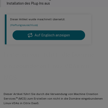
Installation des Plug-Ins aus
Schritt 2: Eine Hostverbindung erstellen
Schritt 2a: Verbindung
Dieser Artikel wurde maschinell übersetzt.
(Haftungsausschluss)
Schritt 2b: Speicherverwaltung
Auf Englisch anzeigen
Schritt 2c: Speicherauswahl
Schritt 2d: Region
Schritt 2e: Netzwerk
Erstellen von nicht in die Domäne
Schritt 2f: Zusammenfassung
eingebundenen Linux-VDAs mit
Schritt 3: Masterimage vorbereiten
™
MCS
(Nur für XenServer (ehemals Citrix Hypervisor
)) Schritt 3a:
XenServer VM Tools installieren
Schritt 3b: Linux VDA-Paket auf der Template-VM installieren
Dieser Artikel führt Sie durch die Verwendung von Machine Creation
™
Services
(MCS) zum Erstellen von nicht in die Domäne eingebundenen
Schritt 3c: Repositories aktivieren, um das Paket tdb-tools zu
Linux-VDAs in Citrix DaaS.
installieren (nur für RHEL 7)