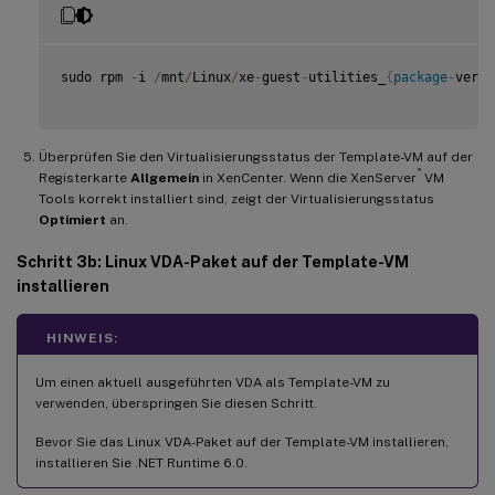
sudo rpm 
-
i 
/
mnt
/
Linux
/
xe
-
guest
-
utilities_
{
package
-
versi
Überprüfen Sie den Virtualisierungsstatus der Template-VM auf der
®
Registerkarte
Allgemein
in XenCenter. Wenn die XenServer
VM
Tools korrekt installiert sind, zeigt der Virtualisierungsstatus
Optimiert
an.
Schritt 3b: Linux VDA-Paket auf der Template-VM
installieren
HINWEIS:
Um einen aktuell ausgeführten VDA als Template-VM zu
verwenden, überspringen Sie diesen Schritt.
Bevor Sie das Linux VDA-Paket auf der Template-VM installieren,
installieren Sie .NET Runtime 6.0.