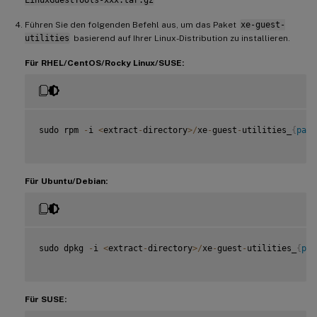
LinuxGuestTools-xxx.tar.gz
Führen Sie den folgenden Befehl aus, um das Paket
xe-guest-
utilities
basierend auf Ihrer Linux-Distribution zu installieren.
Für RHEL/CentOS/Rocky Linux/SUSE:
sudo rpm 
-
i 
<
extract
-
directory
>
/
xe
-
guest
-
utilities_
{
pack
Für Ubuntu/Debian:
sudo dpkg 
-
i 
<
extract
-
directory
>
/
xe
-
guest
-
utilities_
{
pac
Für SUSE: