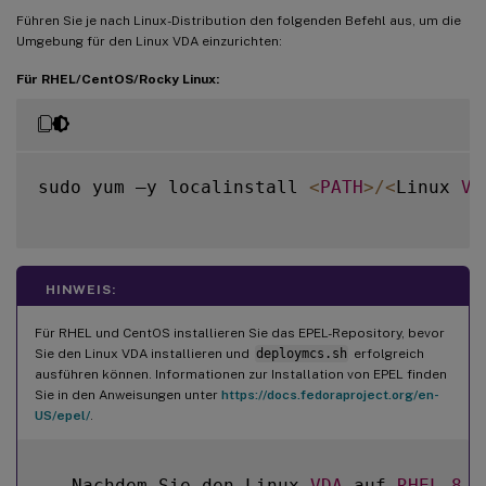
Führen Sie je nach Linux-Distribution den folgenden Befehl aus, um die
Umgebung für den Linux VDA einzurichten:
Für RHEL/CentOS/Rocky Linux:
sudo yum –y localinstall 
<
PATH
>
/
<
Linux 
VD
HINWEIS:
Für RHEL und CentOS installieren Sie das EPEL-Repository, bevor
Sie den Linux VDA installieren und
deploymcs.sh
erfolgreich
ausführen können. Informationen zur Installation von EPEL finden
Sie in den Anweisungen unter
https://docs.fedoraproject.org/en-
US/epel/
.
-
  Nachdem Sie den Linux 
VDA
 auf 
RHEL
8
.
x