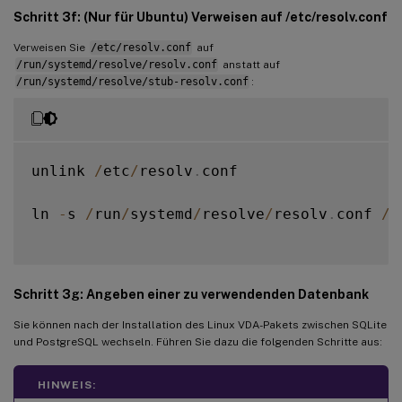
Schritt 3f: (Nur für Ubuntu) Verweisen auf /etc/resolv.conf
Verweisen Sie
/etc/resolv.conf
auf
/run/systemd/resolve/resolv.conf
anstatt auf
/run/systemd/resolve/stub-resolv.conf
:
unlink 
/
etc
/
resolv
.
conf

ln 
-
s 
/
run
/
systemd
/
resolve
/
resolv
.
conf 
/
e
Schritt 3g: Angeben einer zu verwendenden Datenbank
Sie können nach der Installation des Linux VDA-Pakets zwischen SQLite
und PostgreSQL wechseln. Führen Sie dazu die folgenden Schritte aus:
HINWEIS: