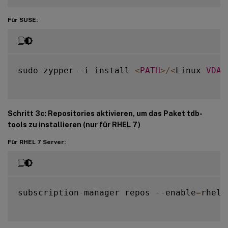
Für SUSE:
sudo zypper –i install 
<
PATH
>
/
<
Linux 
VDA
Schritt 3c: Repositories aktivieren, um das Paket
tdb-
tools
zu installieren (nur für RHEL 7)
Für RHEL 7 Server:
subscription
-
manager repos 
--
enable
=
rhel
-