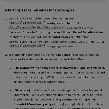
Schritt 3j: Erstellen eines Masterimages
Wenn Sie MCS-Variablen durch Bearbeiten von
/etc/xdl/mcs/mcs.conf
konfigurieren, führen Sie
/opt/Citrix/VDA/sbin/deploymcs.sh
aus. Wenn Sie MCS-
Variablen über die GUI konfigurieren, klicken Sie auf
Bereitstellen
.
Nachdem Sie in der GUI auf
Bereitstellen
geklickt haben,
überschreiben die in der GUI festgelegten Variablen die in der Datei
/etc/xdl/mcs/mcs.conf
festgelegten Variablen.
Erstellen und benennen Sie einen Snapshot Ihres Masterimages
basierend auf der von Ihnen verwendeten Public Cloud.
(Für XenServer (ehemals Citrix Hypervisor), GCP und VMware
vSphere)
Installieren Sie Anwendungen auf der Vorlagen-VM und
fahren Sie die Vorlagen-VM herunter. Erstellen und benennen Sie
einen Snapshot Ihres Masterimages.
(Für Azure)
Installieren Sie Anwendungen auf der Vorlagen-VM
und fahren Sie die Vorlagen-VM über das Azure-Portal herunter.
Stellen Sie sicher, dass der Energiestatus der Vorlagen-VM
Beendet (Zuordnung aufgehoben)
anzeigt. Merken Sie sich hier
den Namen der Ressourcengruppe. Sie benötigen den Namen,