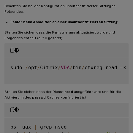
Beachten Sie bei der Konfiguration unauthentifizierter Sitzungen
Folgendes:
Fehler beim Anmelden an einer unauthentifizierten Sitzung
.
Stellen Sie sicher, dass die Registrierung aktualisiert wurde und
Folgendes enthält (auf 0 gesetzt):
sudo 
/
opt
/
Citrix
/
VDA
/
bin
/
ctxreg read –k 
"
Stellen Sie sicher, dass der Dienst
ncsd
ausgeführt wird und für die
Aktivierung des
passwd
-Caches konfiguriert ist:
ps  uax 
|
 grep nscd
