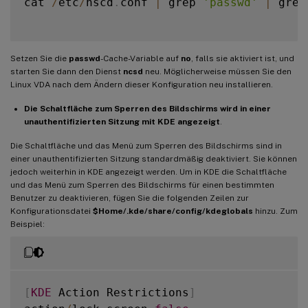
cat 
/
etc
/
nscd
.
conf 
|
 grep 
'passwd'
|
 grep
Setzen Sie die
passwd
-Cache-Variable auf
no
, falls sie aktiviert ist, und
starten Sie dann den Dienst
ncsd
neu. Möglicherweise müssen Sie den
Linux VDA nach dem Ändern dieser Konfiguration neu installieren.
Die Schaltfläche zum Sperren des Bildschirms wird in einer
unauthentifizierten Sitzung mit KDE angezeigt
.
Die Schaltfläche und das Menü zum Sperren des Bildschirms sind in
einer unauthentifizierten Sitzung standardmäßig deaktiviert. Sie können
jedoch weiterhin in KDE angezeigt werden. Um in KDE die Schaltfläche
und das Menü zum Sperren des Bildschirms für einen bestimmten
Benutzer zu deaktivieren, fügen Sie die folgenden Zeilen zur
Konfigurationsdatei
$Home/.kde/share/config/kdeglobals
hinzu. Zum
Beispiel:
[
KDE
 Action Restrictions
]