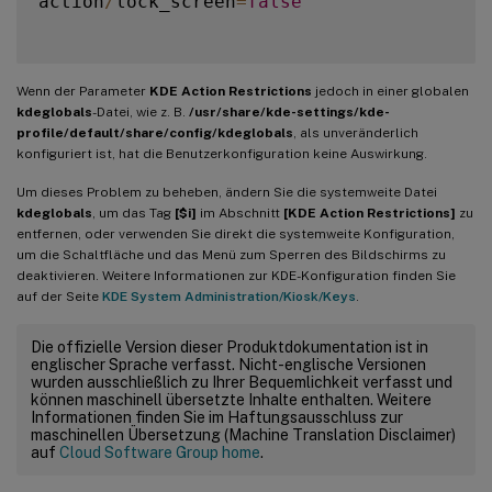
action
/
lock_screen
=
false
Wenn der Parameter
KDE Action Restrictions
jedoch in einer globalen
kdeglobals
-Datei, wie z. B.
/usr/share/kde-settings/kde-
profile/default/share/config/kdeglobals
, als unveränderlich
konfiguriert ist, hat die Benutzerkonfiguration keine Auswirkung.
Um dieses Problem zu beheben, ändern Sie die systemweite Datei
kdeglobals
, um das Tag
[$i]
im Abschnitt
[KDE Action Restrictions]
zu
entfernen, oder verwenden Sie direkt die systemweite Konfiguration,
um die Schaltfläche und das Menü zum Sperren des Bildschirms zu
deaktivieren. Weitere Informationen zur KDE-Konfiguration finden Sie
auf der Seite
KDE System Administration/Kiosk/Keys
.
Die offizielle Version dieser Produktdokumentation ist in
englischer Sprache verfasst. Nicht-englische Versionen
wurden ausschließlich zu Ihrer Bequemlichkeit verfasst und
können maschinell übersetzte Inhalte enthalten. Weitere
Informationen finden Sie im Haftungsausschluss zur
maschinellen Übersetzung (Machine Translation Disclaimer)
auf
Cloud Software Group home
.