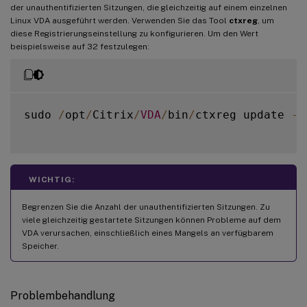
der unauthentifizierten Sitzungen, die gleichzeitig auf einem einzelnen
Linux VDA ausgeführt werden. Verwenden Sie das Tool
ctxreg
, um
diese Registrierungseinstellung zu konfigurieren. Um den Wert
beispielsweise auf 32 festzulegen:
sudo 
/
opt
/
Citrix
/
VDA
/
bin
/
ctxreg update 
-
k
WICHTIG:
Begrenzen Sie die Anzahl der unauthentifizierten Sitzungen. Zu
viele gleichzeitig gestartete Sitzungen können Probleme auf dem
VDA verursachen, einschließlich eines Mangels an verfügbarem
Speicher.
Problembehandlung