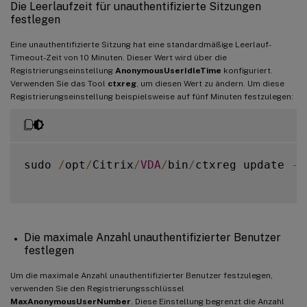
Die Leerlaufzeit für unauthentifizierte Sitzungen
festlegen
Eine unauthentifizierte Sitzung hat eine standardmäßige Leerlauf-
Timeout-Zeit von 10 Minuten. Dieser Wert wird über die
Registrierungseinstellung
AnonymousUserIdleTime
konfiguriert.
Verwenden Sie das Tool
ctxreg
, um diesen Wert zu ändern. Um diese
Registrierungseinstellung beispielsweise auf fünf Minuten festzulegen:
sudo 
/
opt
/
Citrix
/
VDA
/
bin
/
ctxreg update 
-
k
Die maximale Anzahl unauthentifizierter Benutzer
festlegen
Um die maximale Anzahl unauthentifizierter Benutzer festzulegen,
verwenden Sie den Registrierungsschlüssel
MaxAnonymousUserNumber
. Diese Einstellung begrenzt die Anzahl