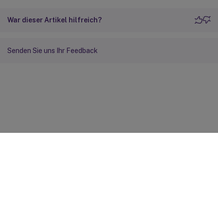
War dieser Artikel hilfreich?
Senden Sie uns Ihr Feedback
Feedback zur Site
Ihre Datenschutzauswahl
Datenschutz und rechtliche
Bestimmungen
Cookie-Einstellungen
docs.cloud.com
© 1999-
2026
Cloud Software Group, Inc. All rights reserved.