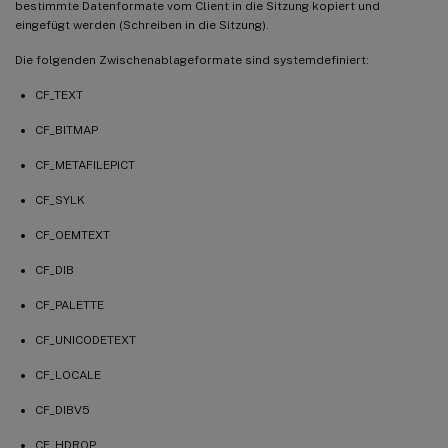
bestimmte Datenformate vom Client in die Sitzung kopiert und
eingefügt werden (Schreiben in die Sitzung).
Die folgenden Zwischenablageformate sind systemdefiniert:
CF_TEXT
CF_BITMAP
CF_METAFILEPICT
CF_SYLK
CF_OEMTEXT
CF_DIB
CF_PALETTE
CF_UNICODETEXT
CF_LOCALE
CF_DIBV5
CF_HDROP