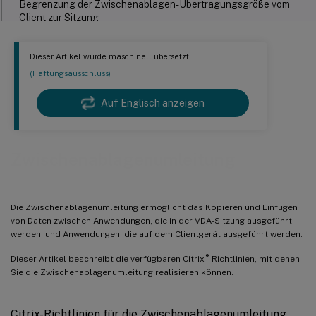
Begrenzung der Zwischenablagen-Übertragungsgröße vom
Client zur Sitzung
Begrenzung der Zwischenablagen-Übertragungsgröße von der
Sitzung zum Client
Dieser Artikel wurde maschinell übersetzt.
Client-Zwischenablage-Schreibzugriff einschränken UND
(Haftungsausschluss)
Zulässige Formate für Client-Zwischenablage-Schreibzugriff
Auf Englisch anzeigen
Sitzungs-Zwischenablage-Schreibzugriff einschränken UND
Zulässige Formate für Sitzungs-Zwischenablage-Schreibzugriff
Zwischenablagenumleitung
Die Zwischenablagenumleitung ermöglicht das Kopieren und Einfügen
von Daten zwischen Anwendungen, die in der VDA-Sitzung ausgeführt
werden, und Anwendungen, die auf dem Clientgerät ausgeführt werden.
®
Dieser Artikel beschreibt die verfügbaren Citrix
-Richtlinien, mit denen
Sie die Zwischenablagenumleitung realisieren können.
Citrix-Richtlinien für die Zwischenablagenumleitung