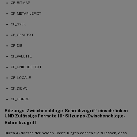
CF_BITMAP
CF_METAFILEPICT
CF_SYLK
CF_OEMTEXT
CF_DIB
CF_PALETTE
CF_UNICODETEXT
CF_LOCALE
CF_DIBV5
CF_HDROP
Sitzungs-Zwischenablage-Schreibzugriff einschränken
UND Zulässige Formate für Sitzungs-Zwischenablage-
Schreibzugriff
Durch Aktivieren der beiden Einstellungen können Sie zulassen, dass