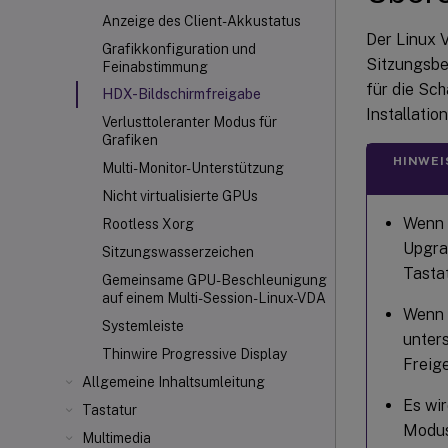
Anzeige des Client-Akkustatus
Der Linux V
Grafikkonfiguration und
Sitzungsben
Feinabstimmung
für die Sch
HDX-Bildschirmfreigabe
Installatio
Verlusttoleranter Modus für
Grafiken
HINWEI
Multi-Monitor-Unterstützung
Nicht virtualisierte GPUs
Wenn 
Rootless Xorg
Upgra
Sitzungswasserzeichen
Tasta
Gemeinsame GPU-Beschleunigung
auf einem Multi-Session-Linux-VDA
Wenn 
Systemleiste
unters
Thinwire Progressive Display
Freig
Allgemeine Inhaltsumleitung
Es wir
Tastatur
Modus
Multimedia