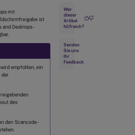
Überlegungen
War
ops mit
dieser
ldschirmfreigabe ist
Artikel
pps and Desktops-
hilfreich?
gbar.
Senden
Sie uns
Ihr
Feedback
wird empfohlen, ein
 der
Freigebenden
yout des
en den Scancode-
tehen.