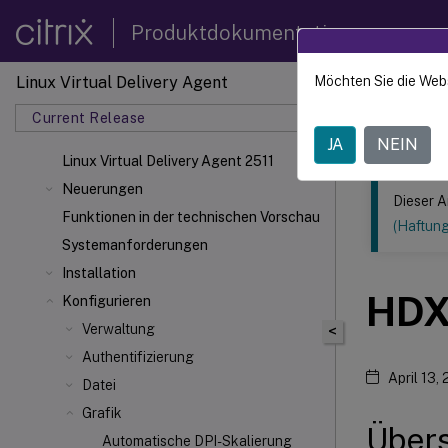
Produktdokumentation
Linux Virtual Delivery Agent
Möchten Sie die Web
Dieser Inhalt
Current Release
Linux V
JA
NEIN
Linux Virtual Delivery Agent 2511
Neuerungen
Dieser A
Funktionen in der technischen Vorschau
(Haftun
Systemanforderungen
Installation
HD
Konfigurieren
Verwaltung
<
Authentifizierung
April 13,
Datei
Grafik
Übers
Automatische DPI-Skalierung