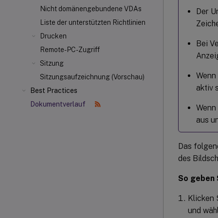
Nicht domänengebundene VDAs
Der U
Liste der unterstützten Richtlinien
Zeich
Drucken
Bei V
Remote-PC-Zugriff
Anzei
Sitzung
Wenn 
Sitzungsaufzeichnung (Vorschau)
aktiv 
Best Practices
Dokumentverlauf
Wenn 
aus u
Das folgen
des Bildsc
So geben S
Klicken 
und wäh