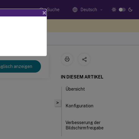
Suche
Deutsch
×
n Sie hier Feedback
glisch anzeigen
IN DIESEM ARTIKEL
Übersicht
>
Konfiguration
Verbesserung der
Bildschirmfreigabe