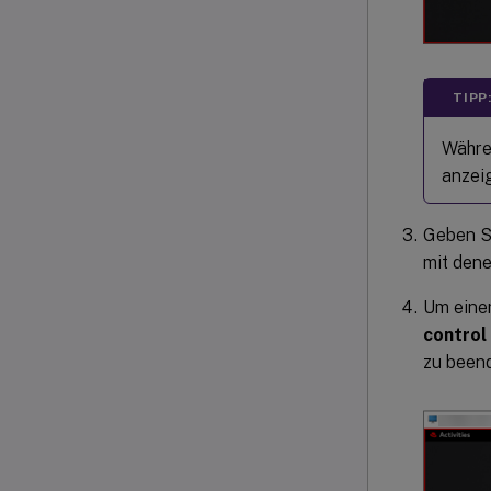
TIPP
Währen
anzeig
Geben Si
mit dene
Um eine
control
zu been