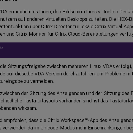
DA ermöglicht es Ihnen, den Bildschirm Ihres virtuellen Deskt
utzern auf anderen virtuellen Desktops zu teilen. Die HDX-Bi
attenfunktion über Citrix Director für lokale Citrix Virtual A
nen und Citrix Monitor für Citrix Cloud-Bereitstellungen verfü
S:
die Sitzungsfreigabe zwischen mehreren Linux VDAs erfolgt, 
de auf dieselbe VDA-Version durchzuführen, um Probleme mit
tureingabe zu vermeiden.
zwischen der Sitzung des Anzeigenden und der Sitzung des 
chiedliche Tastaturlayouts vorhanden sind, ist das Tastaturla
ebenden wirksam.
™
d empfohlen, dass die Citrix Workspace
-App des Anzeigend
 verwendet, da im Unicode-Modus mehr Einschränkungen bes