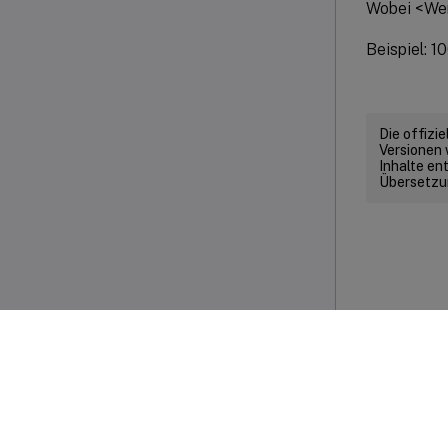
Wobei <Wer
Beispiel: 1
Die offizi
Versionen 
Inhalte en
Übersetzun