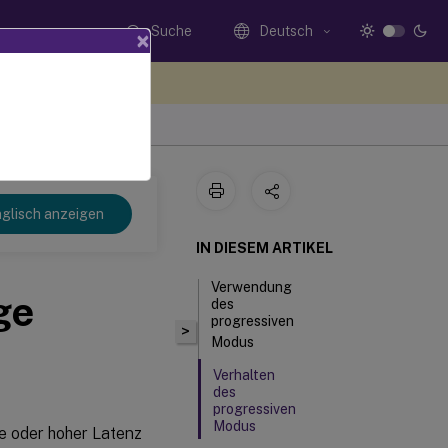
Suche
Deutsch
×
n Sie hier Feedback
glisch anzeigen
IN DIESEM ARTIKEL
Verwendung
ge
des
progressiven
>
Modus
Verhalten
des
progressiven
Modus
te oder hoher Latenz
ändern