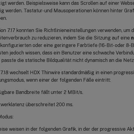
tigt werden. Beispielsweise kann das Scrollen auf einer Webs
lig werden. Tastatur- und Mausoperationen können hinter Graf
ben.
ion 7.17 konnten Sie Richtlinieneinstellungen verwenden, um 
tenverbrauch zu reduzieren, indem Sie die Sitzung auf eine
n
 konfigurierten oder eine geringere Farbtiefe (16-Bit- oder 8-Bi
ten jedoch wissen, dass ein Benutzer eine schwache Verbind
 passte die statische Bildqualität nicht dynamisch an die Ne
 7.18 wechselt HDX Thinwire standardmäßig in einen progress
ungsmodus, wenn einer der folgenden Fälle eintritt:
ügbare Bandbreite fällt unter 2 MBit/s.
werklatenz überschreitet 200 ms.
Modus:
ise weisen in der folgenden Grafik, in der der progressive A