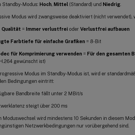
 Standby-Modus:
Hoch
,
Mittel
(Standard) und
Niedrig
.
ssive Modus wird zwangsweise deaktiviert (nicht verwendet), 
 Qualität
=
Immer verlustfrei
oder
Verlustfrei aufbauen
gte Farbtiefe für einfache Grafiken
= 8-Bit
dec für Komprimierung verwenden
=
Für den gesamten B
-H.264 gewünscht ist)
rogressive Modus im Standby-Modus ist, wird er standardmäßi
den Bedingungen eintritt:
ügbare Bandbreite fällt unter 2 MBit/s
werklatenz steigt über 200 ms
 Moduswechsel wird mindestens 10 Sekunden in diesem Modu
ngünstigen Netzwerkbedingungen nur vorübergehend sind.