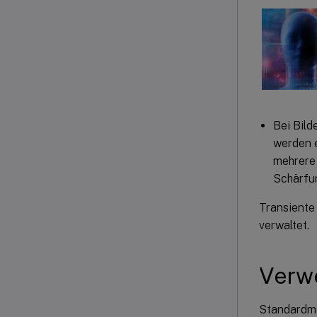
Bei Bild
werden e
mehrere 
Schärfu
Transiente
verwaltet.
Verw
Standardmäß