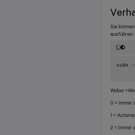
Verha
Sie können
ausführen:
sudo 
/
Wobei <Wer
0 = Immer 
1 = Automa
2 = Immer 