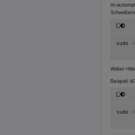
Im automat
Schwellenw
sudo 
/
Wobei <Wert
Beispiel: 4
sudo 
/