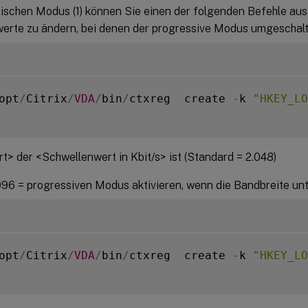
ischen Modus (1) können Sie einen der folgenden Befehle aus
erte zu ändern, bei denen der progressive Modus umgeschalt
opt
/
Citrix
/
VDA
/
bin
/
ctxreg  create 
-
k 
"HKEY_LO
> der <Schwellenwert in Kbit/s> ist (Standard = 2.048)
096 = progressiven Modus aktivieren, wenn die Bandbreite unte
opt
/
Citrix
/
VDA
/
bin
/
ctxreg  create 
-
k 
"HKEY_LO