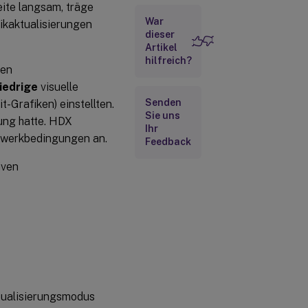
eite langsam, träge
War
ikaktualisierungen
dieser
Artikel
hilfreich?
den
iedrige
visuelle
Senden
t-Grafiken) einstellten.
Sie uns
ung hatte. HDX
Ihr
tzwerkbedingungen an.
Feedback
iven
ktualisierungsmodus