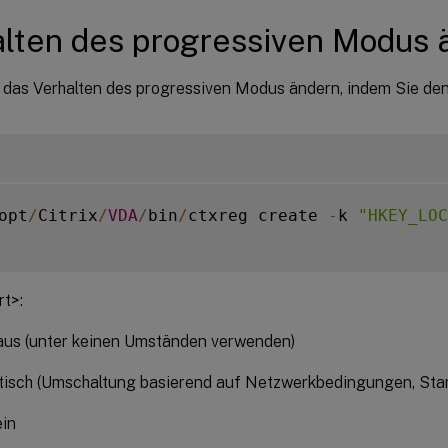
lten des progressiven Modus 
 das Verhalten des progressiven Modus ändern, indem Sie de
opt
/
Citrix
/
VDA
/
bin
/
ctxreg create 
-
k 
"HKEY_LOC
t>:
aus (unter keinen Umständen verwenden)
tisch (Umschaltung basierend auf Netzwerkbedingungen, Sta
ein