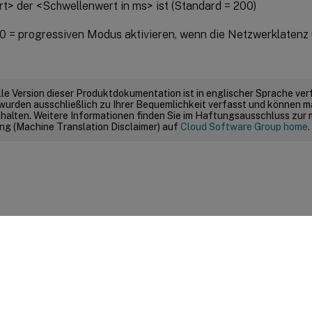
t> der <Schwellenwert in ms> ist (Standard = 200)
00 = progressiven Modus aktivieren, wenn die Netzwerklatenz u
elle Version dieser Produktdokumentation ist in englischer Sprache ver
wurden ausschließlich zu Ihrer Bequemlichkeit verfasst und können m
thalten. Weitere Informationen finden Sie im Haftungsausschluss zur
g (Machine Translation Disclaimer) auf
Cloud Software Group home
.
Feedback zur Site
|
Ihre Datenschutzauswahl
|
Datenschutz un