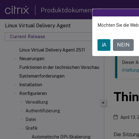
Produktdokumentation
Linux Virtual Delivery Agent
Möchten Sie die Web
Dieser Inhalt
Current Release
Linux V
JA
NEIN
Linux Virtual Delivery Agent 2511
Neuerungen
Dieser A
Funktionen in der technischen Vorschau
(Haftun
Systemanforderungen
Installation
Thin
Konfigurieren
Verwaltung
<
Authentifizierung
April 13,
Datei
Grafik
Die Sitzun
Automatische DPI-Skalierung