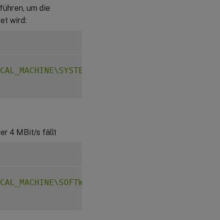
führen, um die
et wird:
CAL_MACHINE\SYSTEM\CurrentControlSet\Control
r 4 MBit/s fällt
CAL_MACHINE\SOFTWARE\CurrentControlSet\Contr