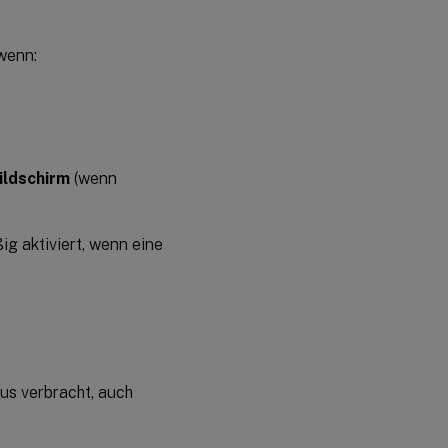
wenn:
ildschirm
(wenn
g aktiviert, wenn eine
s verbracht, auch