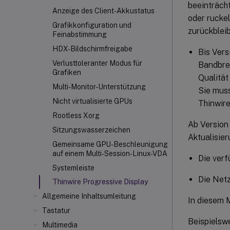
beeinträch
Anzeige des Client-Akkustatus
oder rucke
Grafikkonfiguration und
zurückblei
Feinabstimmung
HDX-Bildschirmfreigabe
Bis Vers
Verlusttoleranter Modus für
Bandbrei
Grafiken
Qualität
Multi-Monitor-Unterstützung
Sie muss
Nicht virtualisierte GPUs
Thinwire
Rootless Xorg
Ab Version
Sitzungswasserzeichen
Aktualisier
Gemeinsame GPU-Beschleunigung
auf einem Multi-Session-Linux-VDA
Die verf
Systemleiste
Die Netz
Thinwire Progressive Display
Allgemeine Inhaltsumleitung
In diesem 
Tastatur
Beispielswe
Multimedia