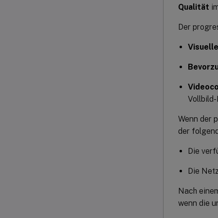
Qualität
im
Der progre
Visuelle
Bevorzu
Videoco
Vollbild
Wenn der p
der folgen
Die verf
Die Netz
Nach einem
wenn die u