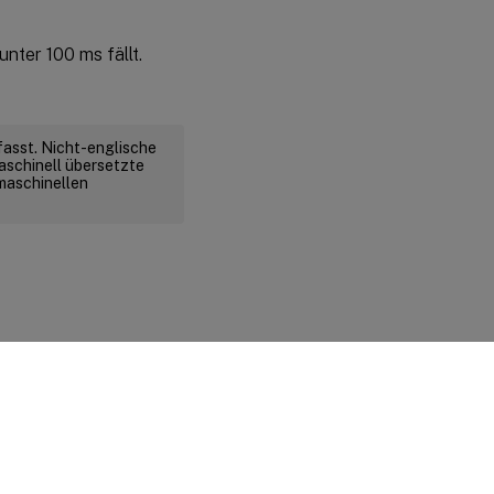
nter 100 ms fällt.
fasst. Nicht-englische
aschinell übersetzte
 maschinellen
d rechtliche Bestimmungen
|
Cookie-Einstellungen
|
docs.cloud.com
© 1999-
2026
Cloud Software Group, Inc. All rights reserved.