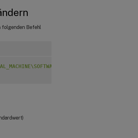
ändern
n folgenden Befehl
AL_MACHINE\SOFTWARE\CurrentControlSet\Contro
ndardwert)