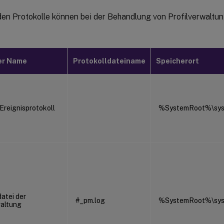
den Protokolle können bei der Behandlung von Profilverwaltu
er Name
Protokolldateiname
Speicherort
reignisprotokoll
%SystemRoot%\sys
atei der
#_pm.log
%SystemRoot%\syst
waltung