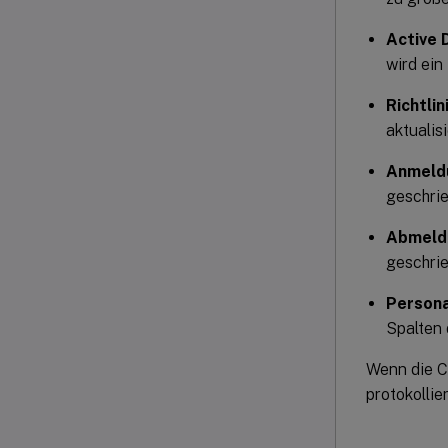
Active 
wird ein
Richtli
aktualis
Anmeld
geschrie
Abmeld
geschrie
Persona
Spalten 
Wenn die Ci
protokollier