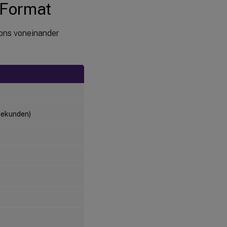
- Format
lons voneinander
isekunden)