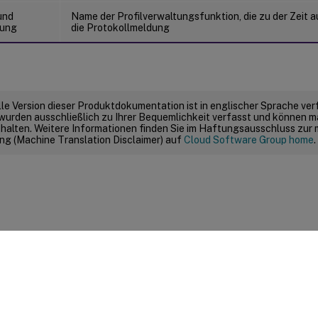
und
Name der Profilverwaltungsfunktion, die zu der Zeit 
bung
die Protokollmeldung
elle Version dieser Produktdokumentation ist in englischer Sprache ver
wurden ausschließlich zu Ihrer Bequemlichkeit verfasst und können m
thalten. Weitere Informationen finden Sie im Haftungsausschluss zur
g (Machine Translation Disclaimer) auf
Cloud Software Group home
.
Feedback zur Site
|
Ihre Datenschutzauswahl
|
Datenschutz un