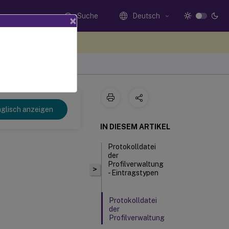
Suche
Deutsch
×
n Sie hier Feedback
glisch anzeigen
IN DIESEM ARTIKEL
Protokolldatei
der
Profilverwaltung
>
- Eintragstypen
Protokolldatei
der
Profilverwaltung
- Format