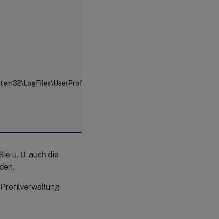
werden kann, wird diese
Protokolldatei
UserProfileManager.log
genannt.
In der
Konfigurationsprotokolldat
werden die Einstellungen d
Gruppenrichtlinienobjekts 
der INI-Datei aufgezeichne
em32\LogFiles\UserProfileManager
selbst wenn die Protokollie
deaktiviert ist. Wenn die
Domäne nicht ermittelt wer
kann, wird diese Protokolld
UserProfileManager_pm_co
genannt.
e u. U. auch die
rden.
r Profilverwaltung