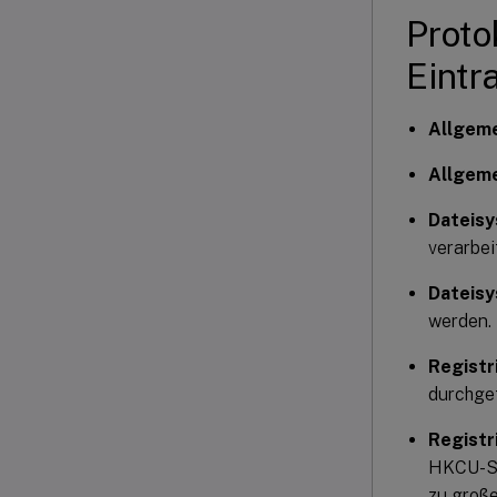
Proto
Eintr
Allgem
Allgeme
Dateis
verarbei
Dateis
werden.
Registr
durchge
Registr
HKCU-Str
zu große