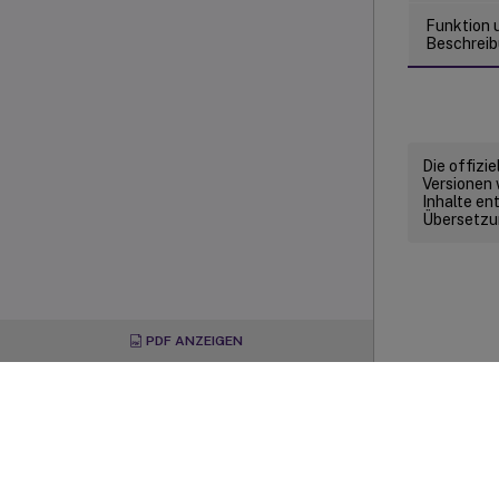
Funktion 
Beschrei
Die offizi
Versionen 
Inhalte en
Übersetzun
PDF ANZEIGEN