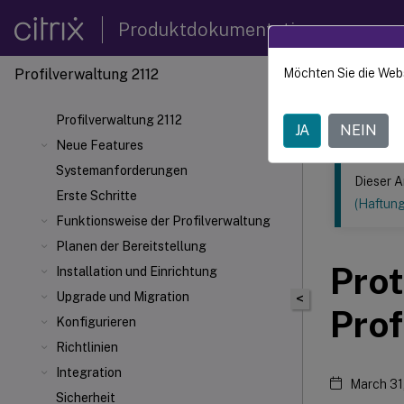
Produktdokumentation
Profilverwaltung 2112
Möchten Sie die Web
Dieser Inhalt
Profilv
Profilverwaltung 2112
JA
NEIN
Neue Features
Systemanforderungen
Dieser A
Erste Schritte
(Haftun
Funktionsweise der Profilverwaltung
Planen der Bereitstellung
Prot
Installation und Einrichtung
Upgrade und Migration
<
Prof
Konfigurieren
Richtlinien
Integration
March 31
Sicherheit