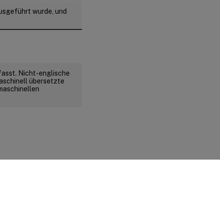
ausgeführt wurde, und
fasst. Nicht-englische
aschinell übersetzte
 maschinellen
d rechtliche Bestimmungen
|
Cookie-Einstellungen
|
docs.cloud.com