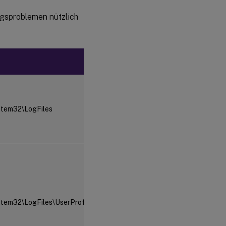
ngsproblemen nützlich
Typ der
Protokollinformationen
Das Windows-Ereignisproto
das mit der Microsoft-
Ereignisanzeige angezeigt 
tem32\LogFiles
wird hauptsächlich für
Fehlerberichte verwendet. 
werden nur Fehler in das
Protokoll geschrieben.
Informationsmeldungen un
Warnungen, u. a. Fehler, we
in der Protokolldatei der
Profilverwaltung
aufgezeichnet. Der
Domänenname ist die Domä
em32\LogFiles\UserProfileManager
des Computers und der
Computername ist sein Nam
Wenn die Domäne nicht ermi