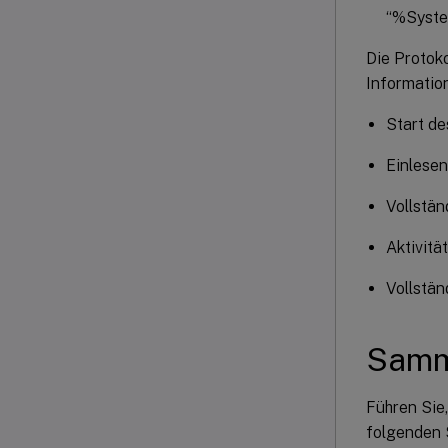
“%Syste
Die Protok
Informatio
Start de
Einlesen
Vollstä
Aktivitä
Vollstä
Samme
Führen Sie
folgenden 