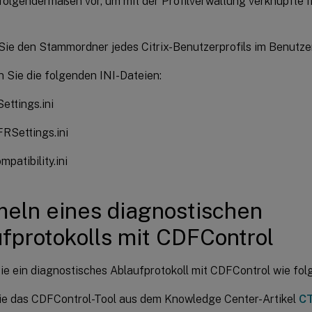
folgendermaßen vor, um mit der Profilverwaltung verknüpfte 
ie den Stammordner jedes Citrix-Benutzerprofils im Benutze
Sie die folgenden INI-Dateien:
ttings.ini
Settings.ini
patibility.ini
ln eines diagnostischen
fprotokolls mit CDFControl
e ein diagnostisches Ablaufprotokoll mit CDFControl wie folg
ie das CDFControl-Tool aus dem Knowledge Center-Artikel
CT