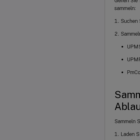
Gehen Sie 
sammeln:
Suchen S
Sammeln 
UPMSe
UPMFR
PmCom
Samme
Ablau
Sammeln Si
Laden S