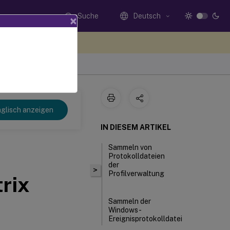
Suche
Deutsch
×
n Sie hier Feedback
glisch anzeigen
IN DIESEM ARTIKEL
Sammeln von
Protokolldateien
der
>
Profilverwaltung
rix
Sammeln der
Windows-
Ereignisprotokolldatei