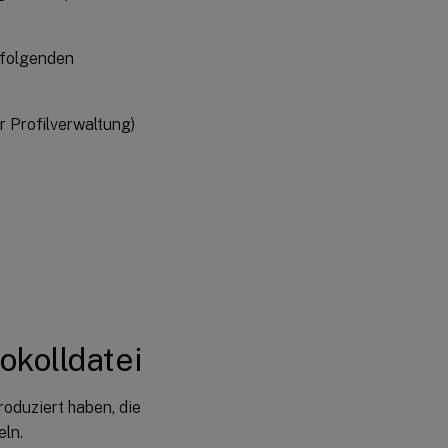
 folgenden
r Profilverwaltung)
kolldatei
oduziert haben, die
eln.