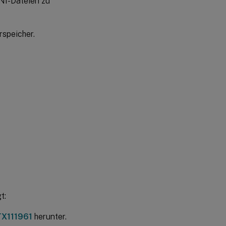
INI-Dateien zu
rspeicher.
t:
X111961
herunter.