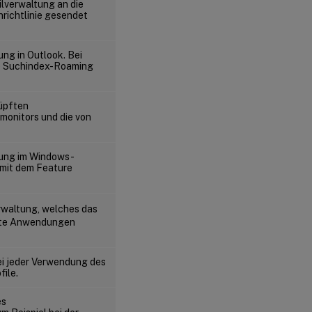
ilverwaltung an die
nrichtlinie gesendet
ng in Outlook. Bei
e Suchindex-Roaming
nüpften
onitors und die von
tung im Windows-
mit dem Feature
rwaltung, welches das
chte Anwendungen
i jeder Verwendung des
file.
es