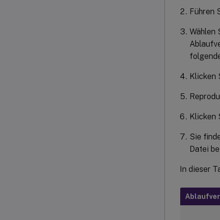
Führen S
Wählen S
Ablaufve
folgende
Klicken 
Reprodu
Klicken 
Sie find
Datei be
In dieser 
Ablaufve