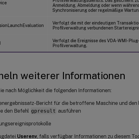
Profilverwaltungsdiensts. Das geschieht zu
ice
Anmeldung, Abmeldung oder wenn während 
Synchronisierung oder regelmäßige Wartun
Verfolgt die mit der eindeutigen Transaktio
ionLaunchEvaluation
Profilverwaltung verbundenen Startereigni
Verfolgt die Ereignisse des VDA-WMI-Plug-
I
Profilverwaltung.
ln weiterer Informationen
e nach Möglichkeit die folgenden Informationen:
ienergebnissatz-Bericht für die betroffene Maschine und den
ie den Befehl
gpresult
ausführen
ngsereignisprotokolle
ugdatei
Userenv
, falls verfügbar Informationen zu diesem Too