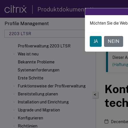
Produktdokumentation
Profile Management
Möchten Sie die Web
Dieser Inhalt
2203 LTSR
Profilv
JA
NEIN
Profilverwaltung 2203 LTSR
Was ist neu
Dieser A
Bekannte Probleme
(Haftun
Systemanforderungen
Erste Schritte
Kon
Funktionsweise der Profilverwaltung
Bereitstellung planen
<
tech
Installation und Einrichtung
Upgrade und Migration
Konfigurieren
December
Richtlinien