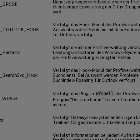
Benutzergruppenrichtlinie, die von der Prof
_GPCSE
clientseitige Erweiterung der Citrix Gruppe
wird.
Verfolgt das Hook-Modul der Profilverwaltu
L_OUTLOOK_HOOK
Auswahl werden Probleme mit dem Featur
für Outlook verfolgt.
Verfolgt die mit der Profilverwaltung verk
_Perfmon
Leistungsindikatoren des Windows-Systemm
der Profilverwaltung erzeugten Fehler.
Verfolgt das Hook-Modul der Profilverwal
_SearchSvc_Hook
Suchdienst. Bei Auswahl werden Probleme 
Suchindex-Roaming für Outlook verfolgt.
Verfolgt das Plug-In
Wfshell
der Profilve
_WfShell
Ereignis “Desktop bereit” für veröffentli
meldet.
Verfolgt Dateisystemsystemänderungen be
er
Treibers für gestreamte Citrix-Benutzerpro
Verfolgt Informationen bei jedem Aufruf d