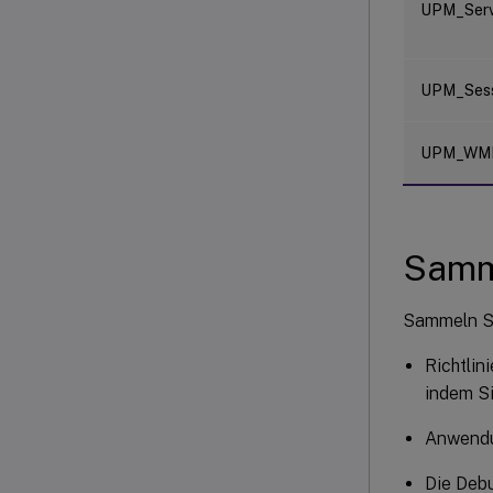
UPM_Serv
UPM_Sess
UPM_WM
Samme
Sammeln Si
Richtlin
indem S
Anwendu
Die Deb