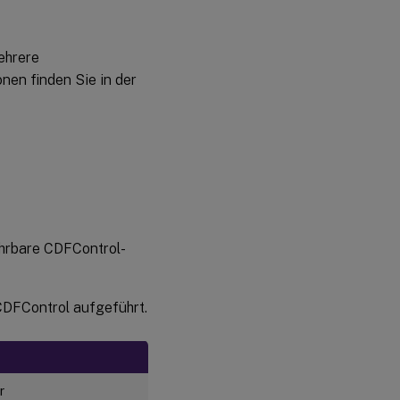
ehrere
nen finden Sie in der
führbare CDFControl-
CDFControl aufgeführt.
r