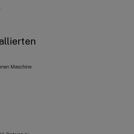
.
llierten
fenen Maschine