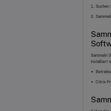
Suchen 
Sammeln 
Samme
Soft
Sammeln Si
installiert i
Betrieb
Citrix-P
Samme