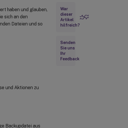
War
ert haben und glauben,
Sammeln von
Informationen
dieser
e sich an den
zur
Artikel
enden Dateien und so
installierten
hilfreich?
Software
Sammeln
Senden
von INI-
Sie uns
Dateien
Ihr
Feedback
Sammeln eines
diagnostischen
Ablaufprotokolls
mit CDFControl
sse und Aktionen zu
Sammeln
weiterer
Informationen
ige Backupdatei aus