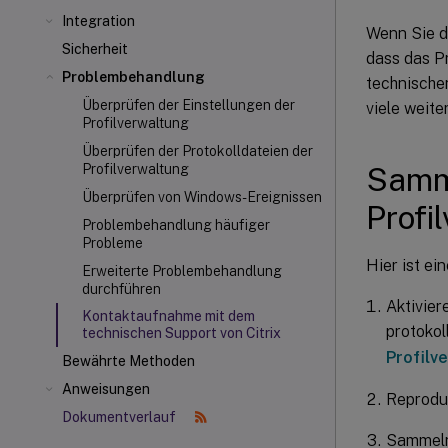
Integration
Wenn Sie d
Sicherheit
dass das P
Problembehandlung
technische
Überprüfen der Einstellungen der
viele weit
Profilverwaltung
Überprüfen der Protokolldateien der
Samme
Profilverwaltung
Überprüfen von Windows-Ereignissen
Profi
Problembehandlung häufiger
Probleme
Hier ist ein
Erweiterte Problembehandlung
durchführen
Aktivier
Kontaktaufnahme mit dem
protokol
technischen Support von Citrix
Profilv
Bewährte Methoden
Anweisungen
Reprodu
Dokumentverlauf
Sammeln 