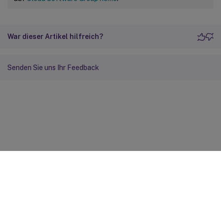
War dieser Artikel hilfreich?
Senden Sie uns Ihr Feedback
Feedback zur Site
Ihre Datenschutzauswahl
Datenschutz und rechtliche
Bestimmungen
Cookie-Einstellungen
docs.cloud.com