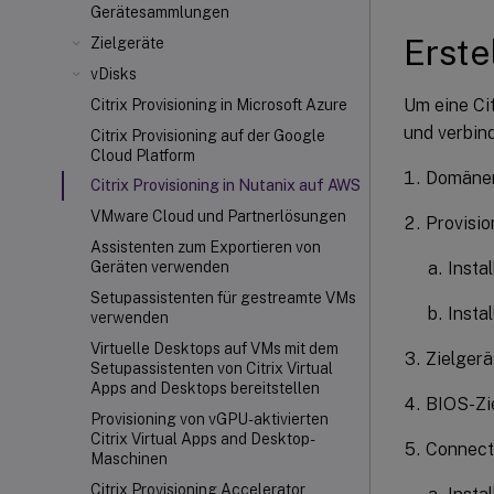
Gerätesammlungen
Erste
Zielgeräte
vDisks
Um eine Ci
Citrix Provisioning in Microsoft Azure
und verbin
Citrix Provisioning auf der Google
Cloud Platform
Domänen
Citrix Provisioning in Nutanix auf AWS
VMware Cloud und Partnerlösungen
Provisio
Assistenten zum Exportieren von
Insta
Geräten verwenden
Setupassistenten für gestreamte VMs
Insta
verwenden
Virtuelle Desktops auf VMs mit dem
Zielgerä
Setupassistenten von Citrix Virtual
Apps and Desktops bereitstellen
BIOS-Zi
Provisioning von vGPU-aktivierten
Citrix Virtual Apps and Desktop-
Connec
Maschinen
Citrix Provisioning Accelerator