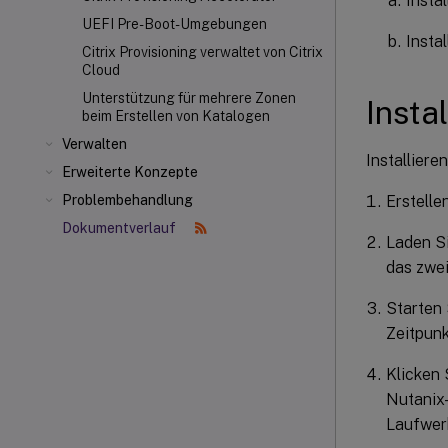
Insta
UEFI Pre-Boot-Umgebungen
Insta
Citrix Provisioning verwaltet von Citrix
Cloud
Unterstützung für mehrere Zonen
Insta
beim Erstellen von Katalogen
Verwalten
Installiere
Erweiterte Konzepte
Erstelle
Problembehandlung
Dokumentverlauf
Laden S
das zwe
Starten 
Zeitpun
Klicken 
Nutanix
Laufwer