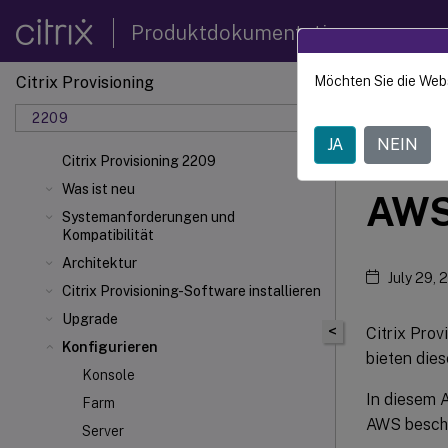
Produktdokumentation
Citrix Provisioning
Möchten Sie die Web
Citrix 
2209
JA
NEIN
Citr
Citrix Provisioning 2209
Was ist neu
AW
Systemanforderungen und
Kompatibilität
Architektur
July 29, 
Citrix Provisioning-Software installieren
Upgrade
<
Citrix Prov
Konfigurieren
bieten die
Konsole
In diesem A
Farm
AWS beschr
Server