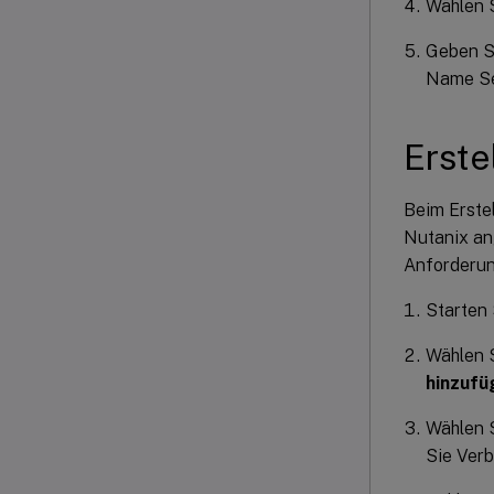
Wählen S
Geben S
Name Ser
Erste
Beim Erste
Nutanix ang
Anforderun
Starten 
Wählen S
hinzufü
Wählen S
Sie Ver