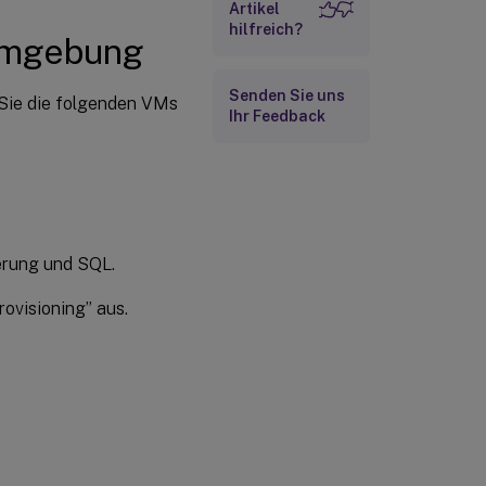
Artikel
hilfreich?
Einrichten des
-Umgebung
DHCP-Diensts
Senden Sie uns
 Sie die folgenden VMs
Erstellen der
Ihr Feedback
Hostverbindung
ierung und SQL.
rovisioning” aus.