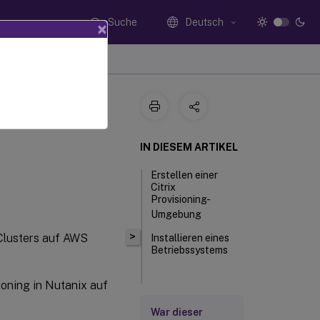
Suche
Deutsch
×
ix auf
IN DIESEM ARTIKEL
Erstellen einer
Citrix
Provisioning-
Umgebung
>
 Clusters auf AWS
Installieren eines
Betriebssystems
ioning in Nutanix auf
Installieren von
Nutanix-Treibern
War dieser