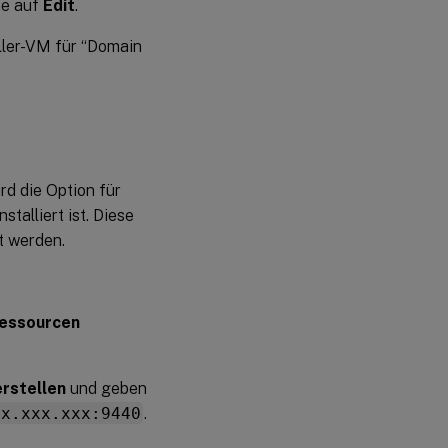
ie auf
Edit
.
ller-VM für “Domain
rd die Option für
talliert ist. Diese
t werden.
Ressourcen
rstellen
und geben
xx.xxx.xxx:9440
.