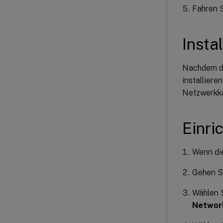
Fahren S
Insta
Nachdem da
installiere
Netzwerkka
Einri
Wenn die
Gehen Si
Wählen 
Network