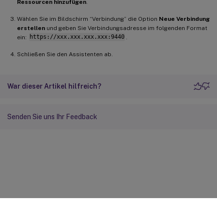
Ressourcen hinzufügen
.
Wählen Sie im Bildschirm “Verbindung” die Option
Neue Verbindung
erstellen
und geben Sie Verbindungsadresse im folgenden Format
ein:
https://xxx.xxx.xxx.xxx:9440
.
Schließen Sie den Assistenten ab.
War dieser Artikel hilfreich?
Senden Sie uns Ihr Feedback