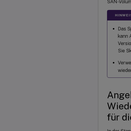
SAN-Volume
HINWEI
Das S
kann 
Versio
Sie Sk
Verwe
wieder
Angeb
Wiede
für d