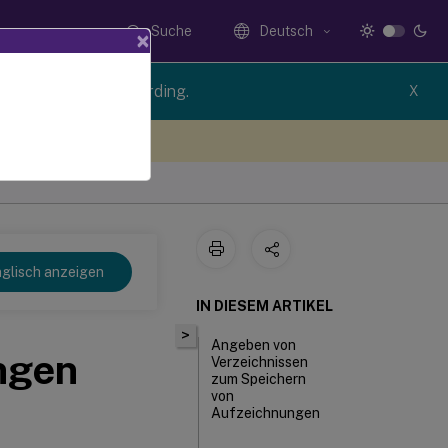
Suche
Deutsch
×
ion of Session Recording.
X
n Sie hier Feedback
glisch anzeigen
IN DIESEM ARTIKEL
>
Angeben von
ngen
Verzeichnissen
zum Speichern
von
Aufzeichnungen