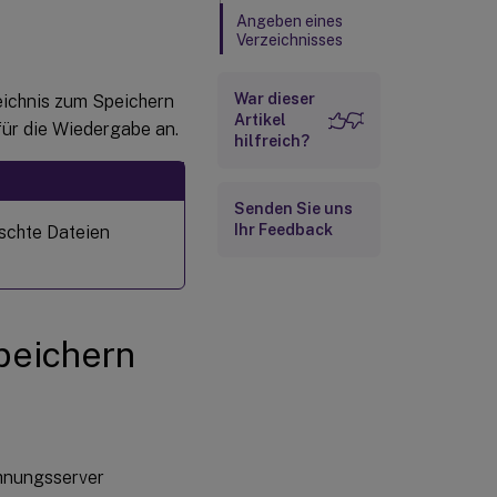
Angeben eines
Verzeichnisses
zum
Wiederherstellen
archivierter
War dieser
eichnis zum Speichern
Aufzeichnungen
Artikel
ür die Wiedergabe an.
für die
hilfreich?
Wiedergabe
Senden Sie uns
Ihr Feedback
öschte Dateien
peichern
hnungsserver