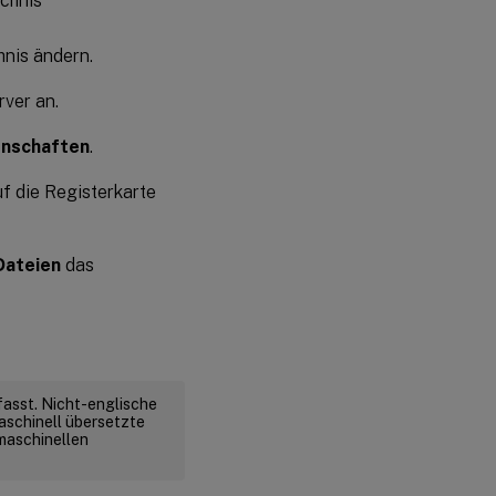
ichnis
hnis ändern.
ver an.
enschaften
.
f die Registerkarte
Dateien
das
fasst. Nicht-englische
aschinell übersetzte
 maschinellen