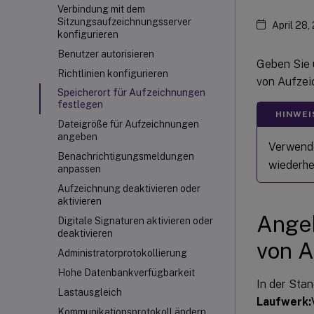
Verbindung mit dem
Sitzungsaufzeichnungsserver
April 28,
konfigurieren
Benutzer autorisieren
Geben Sie 
Richtlinien konfigurieren
von Aufzei
Speicherort für Aufzeichnungen
festlegen
HINWEI
Dateigröße für Aufzeichnungen
angeben
Verwend
Benachrichtigungsmeldungen
wiederhe
anpassen
Aufzeichnung deaktivieren oder
aktivieren
Angeb
Digitale Signaturen aktivieren oder
deaktivieren
von 
Administratorprotokollierung
Hohe Datenbankverfügbarkeit
In der Sta
Lastausgleich
Laufwerk:
Kommunikationsprotokoll ändern