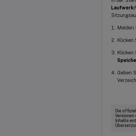
In der Sta
Laufwerk:
Sitzungsau
Melden 
Klicken
Klicken 
Speiche
Geben S
Verzeich
Die offizi
Versionen 
Inhalte en
Übersetzun