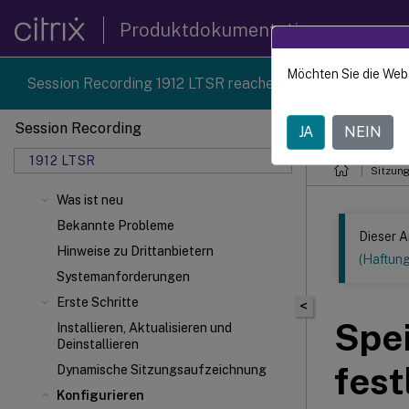
Produktdokumentation
Möchten Sie die Web
Session Recording 1912 LTSR reached end-of-life on 18-D
Session Recording
JA
NEIN
Dieser Inhalt
1912 LTSR
Sitzun
Was ist neu
Bekannte Probleme
Dieser A
Hinweise zu Drittanbietern
(Haftun
Systemanforderungen
Erste Schritte
<
Spei
Installieren, Aktualisieren und
Deinstallieren
fest
Dynamische Sitzungsaufzeichnung
Konfigurieren