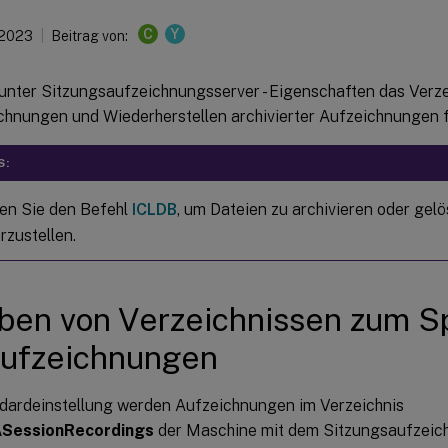
C
Y
 2023
Beitrag von:
unter Sitzungsaufzeichnungsserver - Eigenschaften das Verz
chnungen und Wiederherstellen archivierter Aufzeichnungen f
S:
en Sie den Befehl
ICLDB
, um Dateien zu archivieren oder gel
rzustellen.
en von Verzeichnissen zum S
Aufzeichnungen
ndardeinstellung werden Aufzeichnungen im Verzeichnis
\SessionRecordings
der Maschine mit dem Sitzungsaufzeic