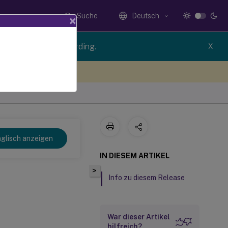
Suche
Deutsch
×
ion of Session Recording.
X
n Sie hier Feedback
glisch anzeigen
IN DIESEM ARTIKEL
>
Info zu diesem Release
War dieser Artikel
hilfreich?