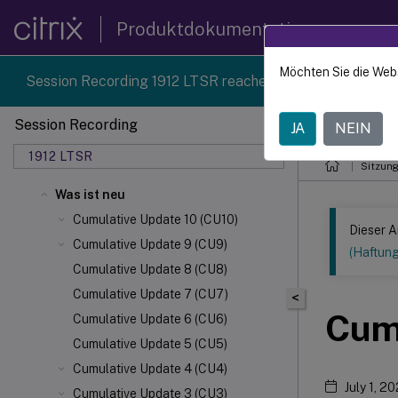
Produktdokumentation
Möchten Sie die Web
Session Recording 1912 LTSR reached end-of-life on 18-D
Session Recording
JA
NEIN
Dieser Inhalt
1912 LTSR
Sitzun
Was ist neu
Cumulative Update 10 (CU10)
Dieser A
Cumulative Update 9 (CU9)
(Haftun
Cumulative Update 8 (CU8)
Cumulative Update 7 (CU7)
<
Cumu
Cumulative Update 6 (CU6)
Cumulative Update 5 (CU5)
Cumulative Update 4 (CU4)
July 1, 2
Cumulative Update 3 (CU3)