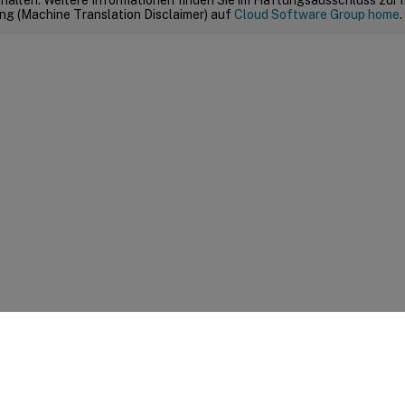
g (Machine Translation Disclaimer) auf
Cloud Software Group home
.