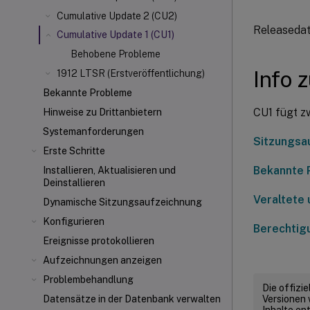
Cumulative Update 2 (CU2)
Releasedat
Cumulative Update 1 (CU1)
Behobene Probleme
Info 
1912 LTSR (Erstveröffentlichung)
Bekannte Probleme
CU1 fügt z
Hinweise zu Drittanbietern
Systemanforderungen
Sitzungsa
Erste Schritte
Bekannte 
Installieren, Aktualisieren und
Deinstallieren
Veraltete 
Dynamische Sitzungsaufzeichnung
Konfigurieren
Berechtig
Ereignisse protokollieren
Aufzeichnungen anzeigen
Problembehandlung
Die offizi
Versionen 
Datensätze in der Datenbank verwalten
Inhalte en