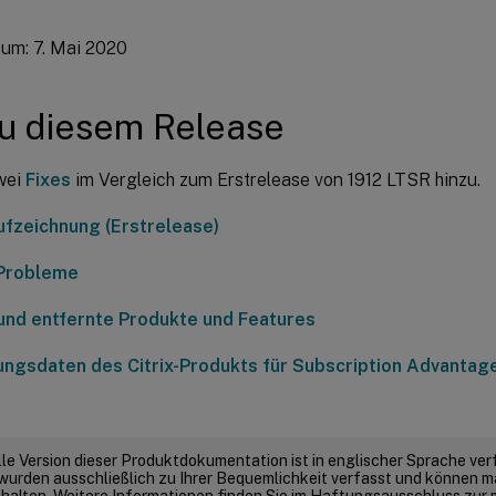
um: 7. Mai 2020
zu diesem Release
wei
Fixes
im Vergleich zum Erstrelease von 1912 LTSR hinzu.
ufzeichnung (Erstrelease)
Probleme
und entfernte Produkte und Features
ungsdaten des Citrix-Produkts für Subscription Advantag
elle Version dieser Produktdokumentation ist in englischer Sprache ver
wurden ausschließlich zu Ihrer Bequemlichkeit verfasst und können m
thalten. Weitere Informationen finden Sie im Haftungsausschluss zur