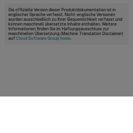
Die offizielle Version dieser Produktdokumentation ist in
englischer Sprache verfasst. Nicht-englische Versionen
wurden ausschließlich zu Ihrer Bequemlichkeit verfasst und
können maschinell übersetzte Inhalte enthalten. Weitere
Informationen finden Sie im Haftungsausschluss zur
maschinellen Übersetzung (Machine Translation Disclaimer)
auf
Cloud Software Group home
.