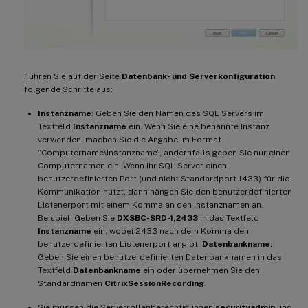
Führen Sie auf der Seite
Datenbank- und Serverkonfiguration
folgende Schritte aus:
Instanzname
: Geben Sie den Namen des SQL Servers im
Textfeld
Instanzname
ein. Wenn Sie eine benannte Instanz
verwenden, machen Sie die Angabe im Format
“Computername\Instanzname”, andernfalls geben Sie nur einen
Computernamen ein. Wenn Ihr SQL Server einen
benutzerdefinierten Port (und nicht Standardport 1433) für die
Kommunikation nutzt, dann hängen Sie den benutzerdefinierten
Listenerport mit einem Komma an den Instanznamen an.
Beispiel: Geben Sie
DXSBC-SRD-1,2433
in das Textfeld
Instanzname
ein, wobei 2433 nach dem Komma den
benutzerdefinierten Listenerport angibt.
Datenbankname:
Geben Sie einen benutzerdefinierten Datenbanknamen in das
Textfeld
Datenbankname
ein oder übernehmen Sie den
Standardnamen
CitrixSessionRecording
.
Sie müssen die Serverrollenberechtigungen
securityadmin
und