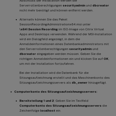
Abschluss der Installation werden die
Serverrollenberechtigungen
securityadmin
und
dbcreator
nicht mehr benötigt und können entfernt werden.
Alternativ können Sie das Paket
SessionRecordingAdministrationx64.msi unter
\x64\Session Recording
im ISO-Image von Citrix Virtual
Apps and Desktops verwenden. Während der MSI-Installation
wird ein Dialogfeld angezeigt, in dem die
Anmeldeinformationen eines Datenbankadministrators mit
den Serverrollenberechtigungen
securityadmin
und
dbcreator
eingegeben werden müssen. Geben Sie die
richtigen Anmeldeinformationen ein und klicken Sie auf
OK
,
um mit der Installation fortzufahren.
Bei der Installation wird die Datenbank für die
Sitzungsaufzeichnung erstellt und das Maschinenkonto des
Sitzungsaufzeichnungsservers als
db_owner
hinzugefügt.
Computerkonto des Sitzungsaufzeichnungsservers:
Bereitstellung 1 und 2
: Geben Sie im Textfeld
Computerkonto des Sitzungsaufzeichnungsservers
die
Zeichenfolge
localhost
ein.