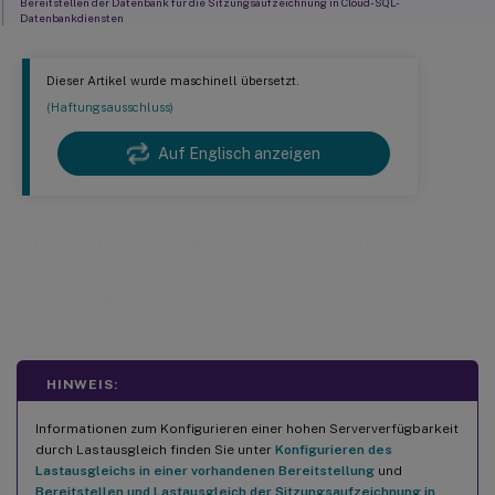
Bereitstellen der Datenbank für die Sitzungsaufzeichnung in Cloud-SQL-
Datenbankdiensten
Sitzungsaufzeichnung deinstallieren
Dieser Artikel wurde maschinell übersetzt.
Integration mit Citrix Analytics für Sicherheit
(Haftungsausschluss)
Auf Englisch anzeigen
Installieren, Aktualisieren und
Deinstallieren
HINWEIS:
Informationen zum Konfigurieren einer hohen Serververfügbarkeit
durch Lastausgleich finden Sie unter
Konfigurieren des
Lastausgleichs in einer vorhandenen Bereitstellung
und
Bereitstellen und Lastausgleich der Sitzungsaufzeichnung in