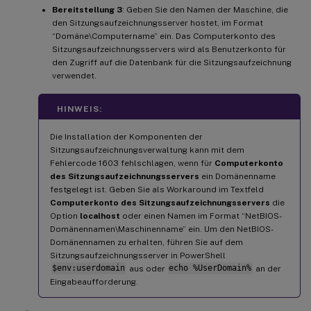
Bereitstellung 3
: Geben Sie den Namen der Maschine, die
den Sitzungsaufzeichnungsserver hostet, im Format
“Domäne\Computername” ein. Das Computerkonto des
Sitzungsaufzeichnungsservers wird als Benutzerkonto für
den Zugriff auf die Datenbank für die Sitzungsaufzeichnung
verwendet.
HINWEIS:
Die Installation der Komponenten der
Sitzungsaufzeichnungsverwaltung kann mit dem
Fehlercode 1603 fehlschlagen, wenn für
Computerkonto
des Sitzungsaufzeichnungsservers
ein Domänenname
festgelegt ist. Geben Sie als Workaround im Textfeld
Computerkonto des Sitzungsaufzeichnungsservers
die
Option
localhost
oder einen Namen im Format “NetBIOS-
Domänennamen\Maschinenname” ein. Um den NetBIOS-
Domänennamen zu erhalten, führen Sie auf dem
Sitzungsaufzeichnungsserver in PowerShell
$env:userdomain
aus oder
echo %UserDomain%
an der
Eingabeaufforderung.