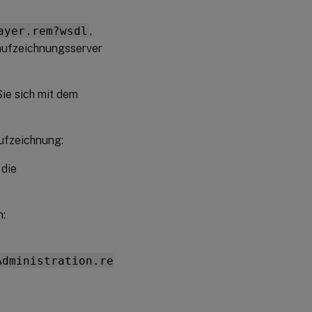
ayer.rem?wsdl
,
aufzeichnungsserver
ie sich mit dem
aufzeichnung:
 die
n:
Administration.re