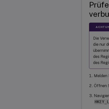
Prüfe
verbu
ACHTU
Die Verw
die nur 
übernimm
des Regi
des Regi
Melden S
Öffnen S
Navigier
HKEY_