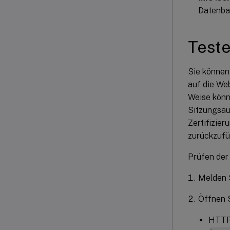
Datenban
Teste
Sie können
auf die We
Weise könn
Sitzungsau
Zertifizie
zurückzufü
Prüfen der
Melden S
Öffnen S
HTTP