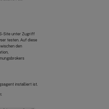
-Site unter Zugriff
er testen. Auf diese
zwischen den
tion,
hnungsbrokers
gent installiert ist.
n: