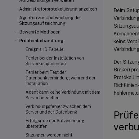
Aufzeichnungen verwalten
Administratorprotokollierung anzeigen
Beim Setup
Verbindung
Agenten zur Überwachung der
Sitzungsaufzeichnung
Sitzungsauf
Bewährte Methoden
Komponente
Problembehandlung
keine Verb
Verbindung
Ereignis-ID-Tabelle
Fehler bei der Installation von
Der Sitzun
Serverkomponenten
Broker) pr
Fehler beim Test der
Protokoll 
Datenbankverbindung während der
Installation
Richtlinie
Agent kann keine Verbindung mit dem
Fehlermeld
Server herstellen
Verbindungsfehler zwischen dem
Prüfe
Server und der Datenbank
Erfolgsrate der Aufzeichnung
verbu
überprüfen
Sitzungen werden nicht