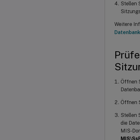
Stellen 
Sitzungs
Weitere In
Datenban
Prüfe
Sitzu
Öffnen S
Datenban
Öffnen S
Stellen 
die Date
MIS-Do
MIS\Ss