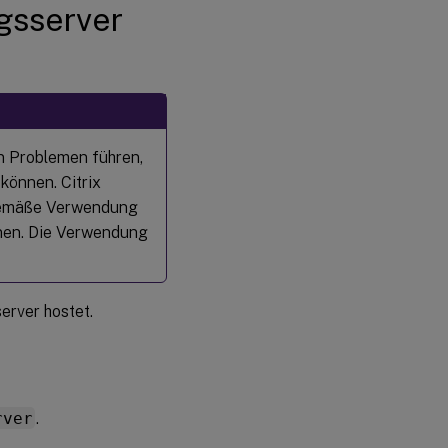
gsserver
n Problemen führen,
können. Citrix
hgemäße Verwendung
nnen. Die Verwendung
erver hostet.
rver
.