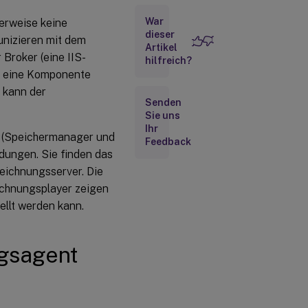
Sitzungsaufzeichnung
War
erweise keine
verbunden ist
dieser
nizieren mit dem
Artikel
Testen der
 Broker (eine IIS-
IIS-
hilfreich?
Konnektivität
n eine Komponente
 kann der
Senden
Problembehandlung
Sie uns
bei Zertifikaten
Ihr
 (Speichermanager und
Feedback
dungen. Sie finden das
eichnungsserver. Die
ichnungsplayer zeigen
llt werden kann.
ngsagent