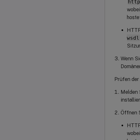
htt
wobe
hostet
HTT
wsdl
Sitzu
Wenn Si
Domänen
Prüfen der
Melden S
installier
Öffnen S
HTT
wobe