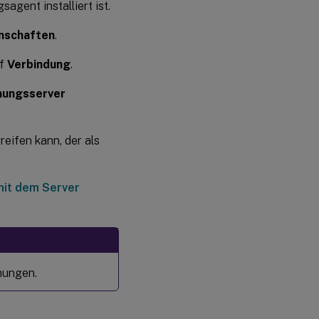
gent installiert ist.
enschaften
.
f
Verbindung
.
nungsserver
eifen kann, der als
mit dem Server
nungen.