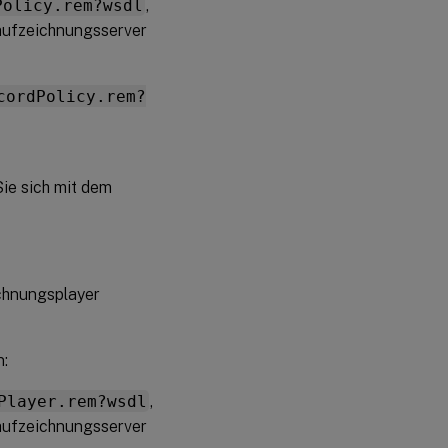
Policy.rem?wsdl
,
aufzeichnungsserver
cordPolicy.rem?
ie sich mit dem
ichnungsplayer
n:
Player.rem?wsdl
,
aufzeichnungsserver