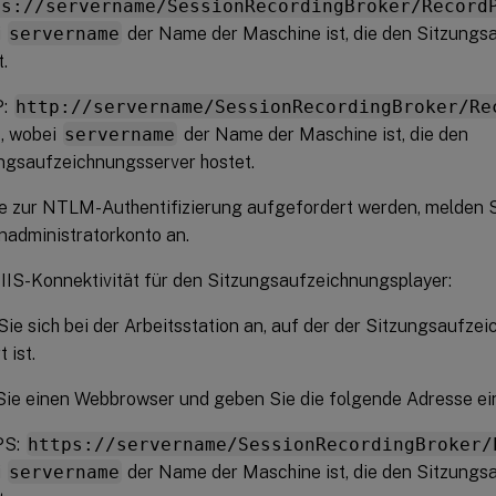
ps://servername/SessionRecordingBroker/Record
i
servername
der Name der Maschine ist, die den Sitzungs
.
P:
http://servername/SessionRecordingBroker/Re
, wobei
servername
der Name der Maschine ist, die den
ngsaufzeichnungsserver hostet.
e zur NTLM-Authentifizierung aufgefordert werden, melden S
administratorkonto an.
 IIS-Konnektivität für den Sitzungsaufzeichnungsplayer:
ie sich bei der Arbeitsstation an, auf der der Sitzungsaufze
t ist.
ie einen Webbrowser und geben Sie die folgende Adresse ei
PS:
https://servername/SessionRecordingBroker/
i
servername
der Name der Maschine ist, die den Sitzungs