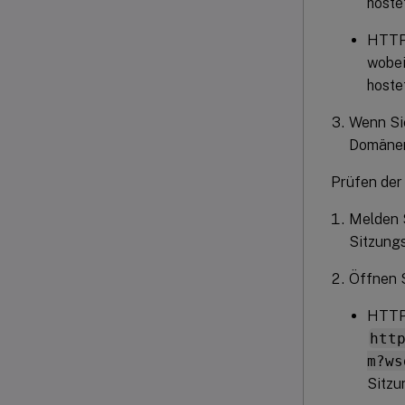
hostet
HTT
wobe
hostet
Wenn Si
Domänen
Prüfen der 
Melden S
Sitzungs
Öffnen S
HTTP
htt
m?ws
Sitzu