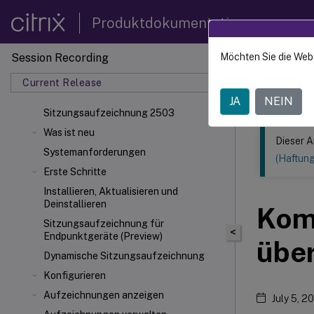
Produktdokumentation
Session Recording
Möchten Sie die Web
Dieser Inhalt
Current Release
Sitzun
JA
NEIN
Sitzungsaufzeichnung 2503
Was ist neu
Dieser A
Systemanforderungen
(Haftun
Erste Schritte
Installieren, Aktualisieren und
Deinstallieren
Kom
Sitzungsaufzeichnung für
<
Endpunktgeräte (Preview)
übe
Dynamische Sitzungsaufzeichnung
Konfigurieren
Aufzeichnungen anzeigen
July 5, 2