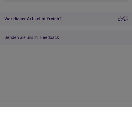
War dieser Artikel hilfreich?
Senden Sie uns Ihr Feedback
Feedback zur Site
Ihre Datenschutzauswahl
Datenschutz und rechtliche
Bestimmungen
Cookie-Einstellungen
docs.cloud.com