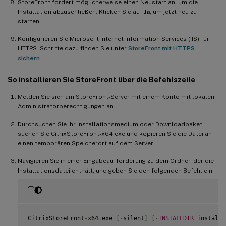
StoreFront fordert möglicherweise einen Neustart an, um die
Installation abzuschließen. Klicken Sie auf
Ja
, um jetzt neu zu
starten.
Konfigurieren Sie Microsoft Internet Information Services (IIS) für
HTTPS. Schritte dazu finden Sie unter
StoreFront mit HTTPS
sichern
.
So installieren Sie StoreFront über die Befehlszeile
Melden Sie sich am StoreFront-Server mit einem Konto mit lokalen
Administratorberechtigungen an.
Durchsuchen Sie Ihr Installationsmedium oder Downloadpaket,
suchen Sie CitrixStoreFront-x64.exe und kopieren Sie die Datei an
einen temporären Speicherort auf dem Server.
Navigieren Sie in einer Eingabeaufforderung zu dem Ordner, der die
Installationsdatei enthält, und geben Sie den folgenden Befehl ein.
CitrixStoreFront
-
x64
.
exe 
[
-
silent
]
[
-
INSTALLDIR
 installa