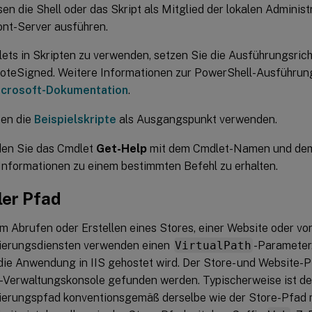
en die Shell oder das Skript als Mitglied der lokalen Admini
nt-Server ausführen.
ts in Skripten zu verwenden, setzen Sie die Ausführungsricht
teSigned. Weitere Informationen zur PowerShell-Ausführungs
icrosoft-Dokumentation
.
nen die
Beispielskripte
als Ausgangspunkt verwenden.
en Sie das Cmdlet
Get-Help
mit dem Cmdlet-Namen und de
Informationen zu einem bestimmten Befehl zu erhalten.
ler Pfad
m Abrufen oder Erstellen eines Stores, einer Website oder vo
zierungsdiensten verwenden einen
VirtualPath
-Parameter.
die Anwendung in IIS gehostet wird. Der Store- und Website-P
-Verwaltungskonsole gefunden werden. Typischerweise ist de
zierungspfad konventionsgemäß derselbe wie der Store-Pfad 