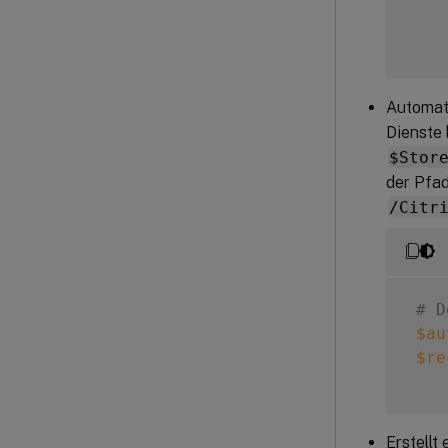
    
Automati
    
Dienste 
    
$Stor
    
der Pfad
/Citr
# D
$au
$re
Erstellt