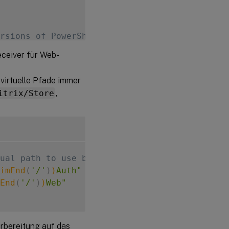
rsions of PowerShell earlier than 3.0 that d
eceiver für Web-
on

a virtuelle Pfade immer
itrix/Store
,
ual path to use based of the Store
imEnd
(
'/'
)
)
Auth"
End
(
'/'
)
)
Web"
Vorbereitung auf das