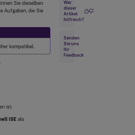
War
können Sie dieselben
dieser
ie Aufgaben, die Sie
Artikel
hilfreich?
Senden
Sie uns
öher kompatibel.
Ihr
Feedback
-
n ist.
ell ISE
als