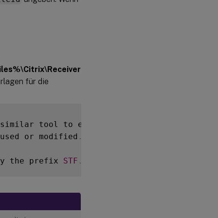
es%\Citrix\Receiver
rlagen für die
similar tool to edit the script
.
used or modified
.
y the prefix 
STF
.