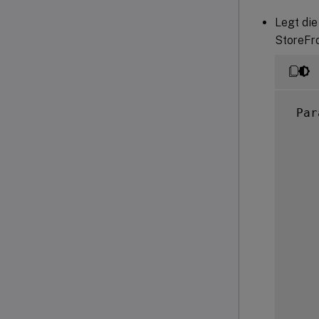
Legt die
StoreFro
 Par