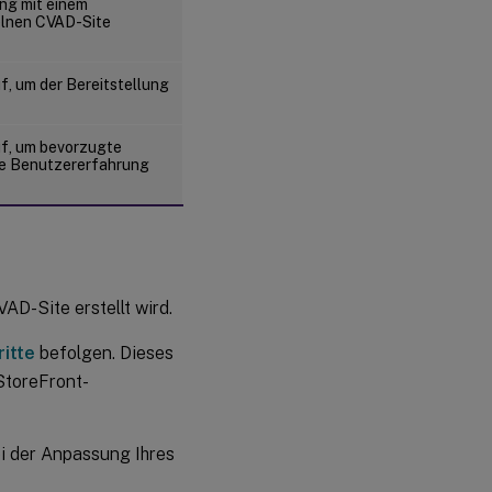
ung mit einem
zelnen CVAD-Site
f, um der Bereitstellung
uf, um bevorzugte
re Benutzererfahrung
AD-Site erstellt wird.
ritte
befolgen. Dieses
StoreFront-
bei der Anpassung Ihres