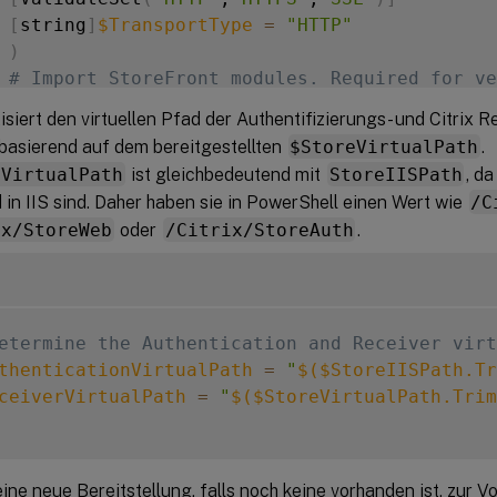
[
string
]
$TransportType
=
"HTTP"
)
# Import StoreFront modules. Required for ve
 Import-Module Citrix.StoreFront

siert den virtuellen Pfad der Authentifizierungs- und Citrix R
 Import-Module Citrix.StoreFront.Stores

basierend auf dem bereitgestellten
$StoreVirtualPath
.
 Import-Module Citrix.StoreFront.Authenticati
eVirtualPath
ist gleichbedeutend mit
StoreIISPath
, d
 Import-Module Citrix.StoreFront.WebReceiver

 in IIS sind. Daher haben sie in PowerShell einen Wert wie
/C
ix/StoreWeb
oder
/Citrix/StoreAuth
.
etermine the Authentication and Receiver virt
thenticationVirtualPath
=
"
$(
$StoreIISPath.Tr
ceiverVirtualPath
=
"
$(
$StoreVirtualPath.Trim
 eine neue Bereitstellung, falls noch keine vorhanden ist, zur 