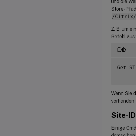
und die We
Store-Pfa
/Citrix
Z. B. um e
Befehl aus:
Get-ST
Wenn Sie d
vorhanden i
Site-ID
Einige Cmd
demselben 