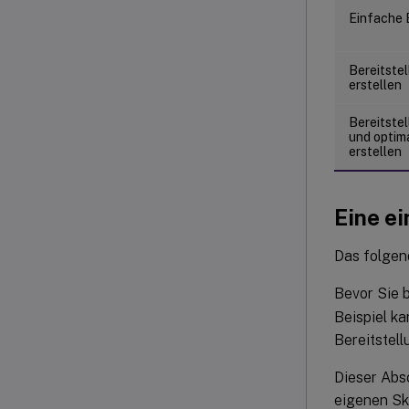
Einfache B
Bereitste
erstellen
Bereitste
und optim
erstellen
Eine ei
Das folgend
Bevor Sie b
Beispiel k
Bereitstell
Dieser Absc
eigenen Skr