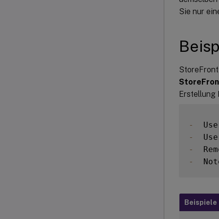
Sie nur ein
Beisp
StoreFront 
StoreFro
Erstellung 
-
  Use
-
  Use
-
  Rem
-
  Not
Beispiele