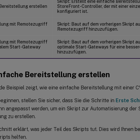
Skript: Erstellt eine einfache Bereitstell
ereitstellung erstellen
StoreFront-Controller, der mit einer ein
konfiguriert ist.
llung mit Remotezugriff
Skript: Baut auf dem vorherigen Skript au
Remotezugriff hinzuzufügen.
llung mit Remotezugriff
Skript: Baut auf dem vorherigen Skript a
alem Start-Gateway
optimale Start-Gateways für eine besse
hinzuzufügen.
nfache Bereitstellung erstellen
e Beispiel zeigt, wie eine einfache Bereitstellung mit einer CV
eginnen, stellen Sie sicher, dass Sie die Schritte in
Erste Sch
ann angepasst werden, um ein Skript zur Automatisierung der 
ung zu erstellen.
hnitt erklärt, was jeder Teil des Skripts tut. Dies wird Ihnen 
ipts helfen.