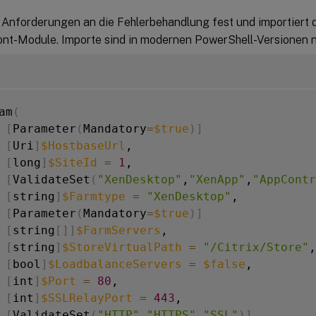
 Anforderungen an die Fehlerbehandlung fest und importiert d
nt-Module. Importe sind in modernen PowerShell-Versionen ni
am
(
[
Parameter
(
Mandatory
=
$true
)
]
[
Uri
]
$HostbaseUrl
,

[
long
]
$SiteId
=
1
,

[
ValidateSet
(
"XenDesktop"
,
"XenApp"
,
"AppContr
[
string
]
$Farmtype
=
"XenDesktop"
,

[
Parameter
(
Mandatory
=
$true
)
]
[
string
[
]
]
$FarmServers
,

[
string
]
$StoreVirtualPath
=
"/Citrix/Store"
,

[
bool
]
$LoadbalanceServers
=
$false
,

[
int
]
$Port
=
80
,

[
int
]
$SSLRelayPort
=
443
,

[
ValidateSet
(
"HTTP"
,
"HTTPS"
,
"SSL"
)
]