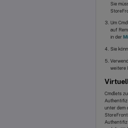
Sie müss
StoreFro
Um Cmdle
auf Remo
in der
M
Sie kön
Verwend
weitere 
Virtuel
Cmdlets zu
Authentifi
unter dem 
StoreFront
Authentifi