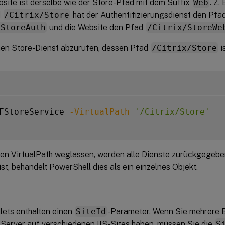
bsite ist derselbe wie der Store-Pfad mit dem Suffix
Web
. Z.
d
/Citrix/Store
hat der Authentifizierungsdienst den Pfa
/StoreAuth
und die Website den Pfad
/Citrix/StoreWe
inen Store-Dienst abzurufen, dessen Pfad
/Citrix/Store
i
FStoreService 
-VirtualPath
'/Citrix/Store'
en VirtualPath weglassen, werden alle Dienste zurückgegeben
st, behandelt PowerShell dies als ein einzelnes Objekt.
lets enthalten einen
SiteId
-Parameter. Wenn Sie mehrere B
Server auf verschiedenen IIS-Sites haben, müssen Sie die
S