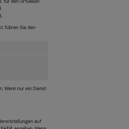
 B. für den virtuellen
d
b
.
st, führen Sie den
. Wenn nur ein Dienst
ereitstellungen auf
iteId
angeben. Wenn