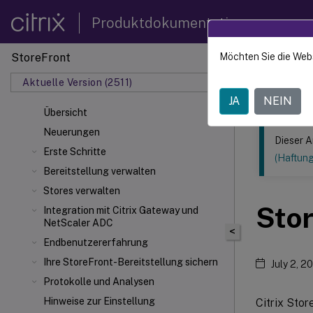
Produktdokumentation
StoreFront
Möchten Sie die Web
Dieser Inhalt
Aktuelle Version (2511)
StoreF
JA
NEIN
Übersicht
Neuerungen
Dieser A
Erste Schritte
(Haftun
Bereitstellung verwalten
Stores verwalten
Sto
Integration mit Citrix Gateway und
NetScaler
ADC
<
Endbenutzererfahrung
Ihre StoreFront-Bereitstellung sichern
July 2, 2
Protokolle und Analysen
Hinweise zur Einstellung
Citrix Sto