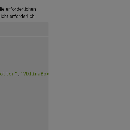
ie erforderlichen
cht erforderlich.
oller"
,
"VDIinaBox"
)
]