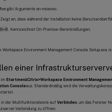
Übergibt Argumente an msiexec.
. Zeigt an, dass während der Installation keine Benutzeroberfl
UD=0
. Kennzeichnet On-Premise-Bereitstellungen.
rix Workspace Environment Management Console Setup.exe /s
llen einer Infrastrukturserver
 im
Startmenü
Citrix>Workspace Environment Managem
ation Console
aus. Standardmäßig wird die Verwaltungskonso
startet.
 in der Multifunktionsleiste auf
Verbinden
, um das Fenster N
turserver-Verbindung zu öffnen.