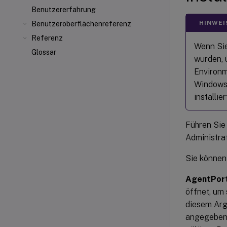
Benutzererfahrung
HINWEI
Benutzeroberflächenreferenz
Referenz
Wenn Sie
Glossar
wurden, 
Environm
Windows
installie
Führen Si
Administra
Sie können
AgentPor
öffnet, um 
diesem Arg
angegeben,