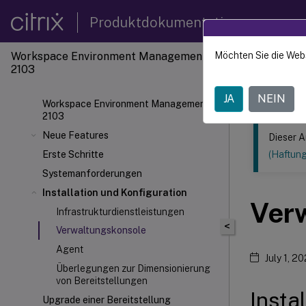
Produktdokumentation
Workspace Environment Management
Möchten Sie die Web
Dieser Inhalt
2103
Verwal
JA
NEIN
Workspace Environment Management
2103
Neue Features
Dieser A
Erste Schritte
(Haftun
Systemanforderungen
Installation und Konfiguration
Ver
Infrastrukturdienstleistungen
<
Verwaltungskonsole
Agent
July 1, 20
Überlegungen zur Dimensionierung
von Bereitstellungen
Insta
Upgrade einer Bereitstellung