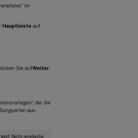
Templates” im
er
Hauptleiste
auf
klicken Sie auf
Weiter
.
tionsvorlagen”, der die
ellungsarten aus.
fasst. Nicht-englische