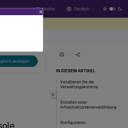
Suche
Deutsch
×
n Sie hier Feedback
 2103
glisch anzeigen
IN DIESEM ARTIKEL
Installieren Sie die
Verwaltungskonsole
>
Erstellen einer
Infrastrukturserververbindung
sole
Konfigurieren
der