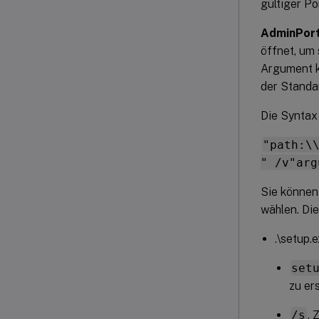
gültiger Po
AdminPor
öffnet, um 
Argument k
der Standar
Die Syntax 
"path:\
" /v"arg
Sie können
wählen. Die
.\setup.
set
zu er
/s
.