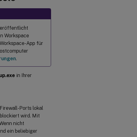
Datenbank
mit einem
Lizenzserver
eröffentlicht
Schnellstarteinstellungen
in Workspace
importieren
x Workspace-App für
hostcomputer
rungen
.
up.exe
in Ihrer
Firewall-Ports lokal
lockiert wird. Mit
 Wenn nicht
nd ein beliebiger