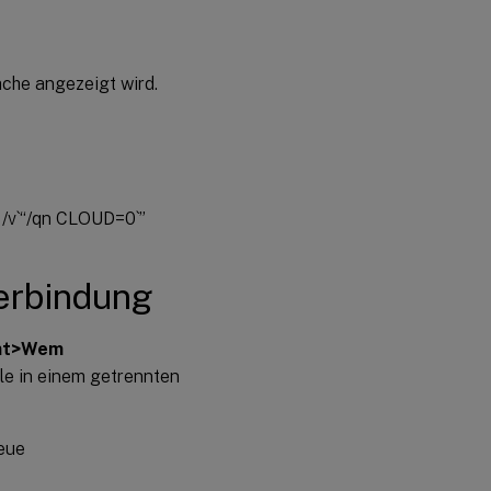
äche angezeigt wird.
 /v`“/qn CLOUD=0`”
verbindung
ent>Wem
le in einem getrennten
eue