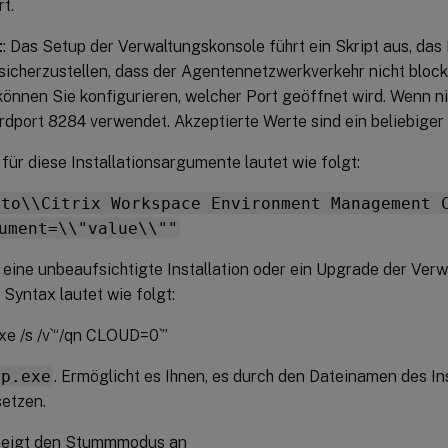
rt.
t
: Das Setup der Verwaltungskonsole führt ein Skript aus, das 
sicherzustellen, dass der Agentennetzwerkverkehr nicht block
önnen Sie konfigurieren, welcher Port geöffnet wird. Wenn n
dport 8284 verwendet. Akzeptierte Werte sind ein beliebiger 
für diese Installationsargumente lautet wie folgt:
\to\\Citrix Workspace Environment Management 
ument=\\"value\\""
 eine unbeaufsichtigte Installation oder ein Upgrade der Ver
 Syntax lautet wie folgt:
exe /s /v`“/qn CLOUD=0`”
up.exe
. Ermöglicht es Ihnen, es durch den Dateinamen des I
setzen.
 Zeigt den Stummmodus an