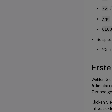
/v
. 
/qn
CLO
Beispiel:
.\Cit
Erste
Wählen Sie
Administr
Zustand ge
Klicken Sie
Infrastruk