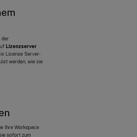
inem
 der
auf
Lizenzserver
rix License Server-
st werden, wie sie
ren
e Ihre Workspace
ie sofort zum