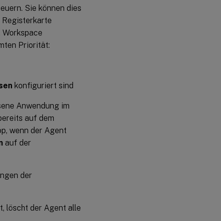
euern. Sie können dies
 Registerkarte
. Workspace
ten Priorität:
sen
konfiguriert sind
esene Anwendung im
bereits auf dem
top, wenn der Agent
n
auf der
ungen der
t, löscht der Agent alle