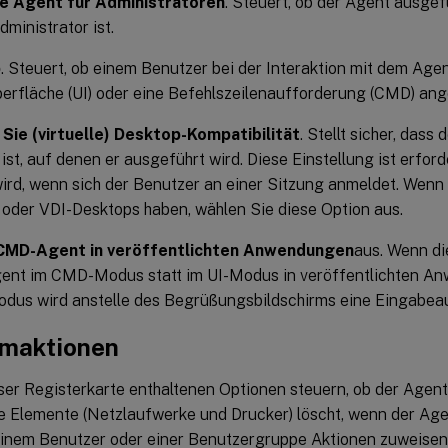
ie Agent für Administratoren
. Steuert, ob der Agent ausgef
ministrator ist.
p
. Steuert, ob einem Benutzer bei der Interaktion mit dem Age
erfläche (UI) oder eine Befehlszeilenaufforderung (CMD) ange
 Sie (virtuelle) Desktop-Kompatibilität
. Stellt sicher, dass
ist, auf denen er ausgeführt wird. Diese Einstellung ist erford
wird, wenn sich der Benutzer an einer Sitzung anmeldet. Wenn
 oder VDI-Desktops haben, wählen Sie diese Option aus.
 CMD-Agent in veröffentlichten Anwendungen
aus. Wenn die
gent im CMD-Modus statt im UI-Modus in veröffentlichten A
us wird anstelle des Begrüßungsbildschirms eine Eingabea
maktionen
eser Registerkarte enthaltenen Optionen steuern, ob der Agen
 Elemente (Netzlaufwerke und Drucker) löscht, wenn der Agent
inem Benutzer oder einer Benutzergruppe Aktionen zuweisen