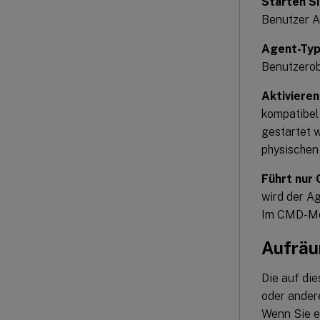
Starten S
Benutzer Ad
Agent-Ty
Benutzerob
Aktivieren
kompatibel 
gestartet 
physischen
Führt nur
wird der A
Im CMD-Mod
Aufräu
Die auf di
oder andere
Wenn Sie e