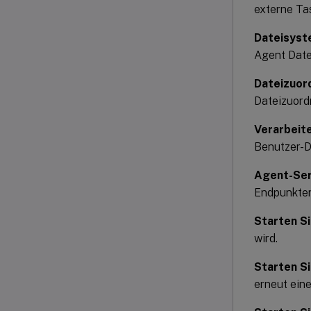
externe Ta
Dateisyst
Agent Date
Dateizuor
Dateizuord
Verarbeit
Benutzer-
Agent-Ser
Endpunkten
Starten S
wird.
Starten S
erneut eine