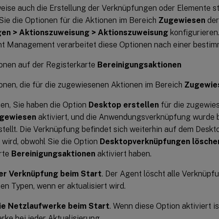
eise auch die Erstellung der Verknüpfungen oder Elemente st
Sie die Optionen für die Aktionen im Bereich
Zugewiesen
der
en > Aktionszuweisung > Aktionszuweisung
konfigurieren
t Management verarbeitet diese Optionen nach einer bestimm
onen auf der Registerkarte
Bereinigungsaktionen
onen, die für die zugewiesenen Aktionen im Bereich
Zugewie
n, Sie haben die Option
Desktop erstellen
für die zugewi
gewiesen
aktiviert, und die Anwendungsverknüpfung wurde 
stellt. Die Verknüpfung befindet sich weiterhin auf dem Desk
t wird, obwohl Sie die Option
Desktopverknüpfungen lösche
rte
Bereinigungsaktionen
aktiviert haben.
er Verknüpfung beim Start
. Der Agent löscht alle Verknüpf
n Typen, wenn er aktualisiert wird.
ie Netzlaufwerke beim Start
. Wenn diese Option aktiviert is
ke bei jeder Aktualisierung.