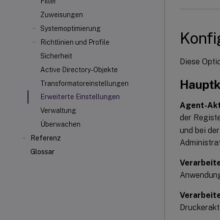
Filter
Zuweisungen
Systemoptimierung
Konfi
Richtlinien und Profile
Sicherheit
Diese Opti
Active Directory-Objekte
Hauptk
Transformatoreinstellungen
Erweiterte Einstellungen
Agent-Akt
Verwaltung
der Regist
Überwachen
und bei de
Referenz
Administrat
Glossar
Verarbeit
Anwendung
Verarbeit
Druckerakt