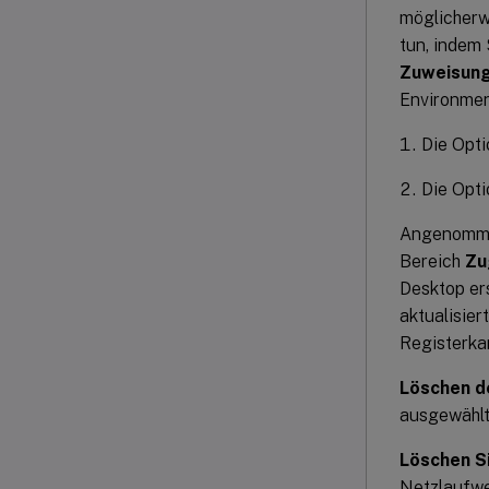
möglicherw
tun, indem 
Zuweisung
Environmen
Die Opti
Die Opti
Angenomme
Bereich
Zu
Desktop er
aktualisier
Registerka
Löschen d
ausgewählte
Löschen S
Netzlaufwer