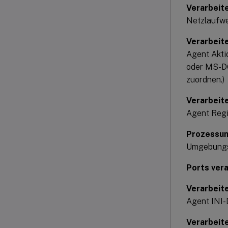
Verarbeit
Netzlaufwe
Verarbeite
Agent Akti
oder MS-DO
zuordnen.)
Verarbeit
Agent Regi
Prozessu
Umgebungsv
Ports ver
Verarbeite
Agent INI-
Verarbeit