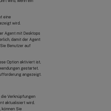
ührt wird, wenn ein
nt eine
zeigt wird.
 der Agent mit Desktops
erlich, damit der Agent
 Sie Benutzer auf
se Option aktiviert ist,
nwendungen gestartet.
ufforderung angezeigt.
t die Verknüpfungen
 aktualisiert wird.
, können Sie