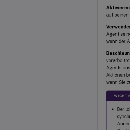
Aktivieren
auf seinen
Verwenden
Agent sein
wenn der A
Beschleun
verarbeite
Agents anst
Aktionen be
wenn Sie z
WICHTI
Der l
synchr
Änder