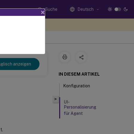
Suche
Deutsch
×
n Sie hier Feedback
 2103
glisch anzeigen
IN DIESEM ARTIKEL
Konfiguration
>
UI-
Personalisierung
für Agent
t.