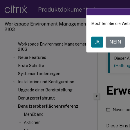
Produktdokumentation
Workspace Environment Management
Möchten Sie die Web
Dieser Inhalt
2103
Verwal
JA
NEIN
Workspace Environment Management
2103
Neue Features
Dieser A
Erste Schritte
(Haftun
Systemanforderungen
Installation und Konfiguration
Erwe
Upgrade einer Bereitstellung
<
Benutzererfahrung
Benutzeroberflächenreferenz
Novembe
Menüband
Aktionen
Diese Eins