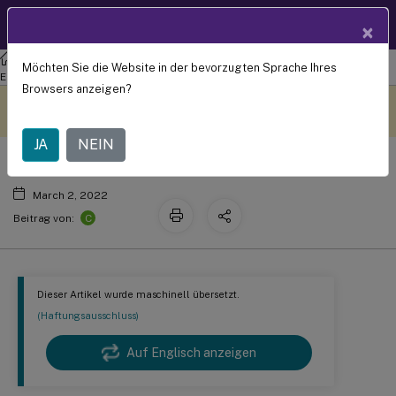
Produktdokum
DE
×
entation
Verwaltung der Arbeitsbereichsumgebung
Workspace
Möchten Sie die Website in der bevorzugten Sprache Ihres
Aktionen
Environment Management Service
Browsers anzeigen?
Dieser Inhalt wurde
Geben Sie hier Feedback
dynamisch maschinell
übersetzt.
JA
NEIN
March 2, 2022
C
Beitrag von:
Dieser Artikel wurde maschinell übersetzt.
(Haftungsausschluss)
Auf Englisch anzeigen