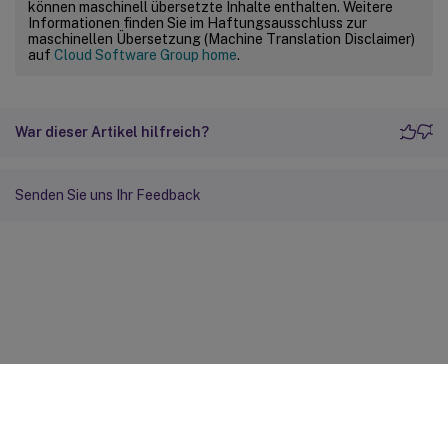
können maschinell übersetzte Inhalte enthalten. Weitere
Informationen finden Sie im Haftungsausschluss zur
maschinellen Übersetzung (Machine Translation Disclaimer)
auf
Cloud Software Group home
.
War dieser Artikel hilfreich?
Senden Sie uns Ihr Feedback